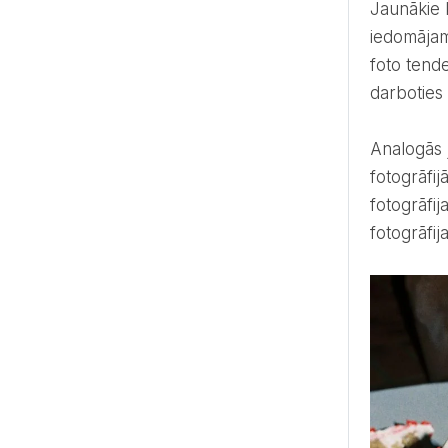
Jaunākie kāzu fotogrāfijas trendi patiesībā ir fundamentālas foto tehnikas, bez kurām laba fotogrāfija nav
iedomājam
foto tend
darboties 
Analogās jeb filmu fotogrāfijas aktualitāte iezīmē to, ka kāzās arvien svarīgāks kļūst autentiskums – kāzu
fotogrāfij
fotogrāfij
fotogrāfij