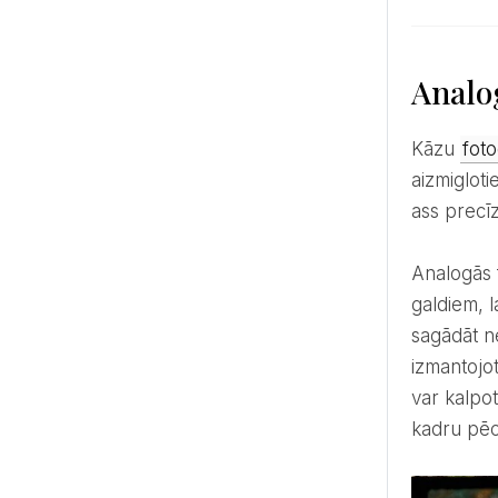
Analo
Kāzu
foto
aizmigloti
ass precīz
Analogās fotokameras kāzām nav nekas jauns – daudzi pāri novieto šādas vienreizējās kameras uz viesu
galdiem, l
sagādāt ne
izmantojot
var kalpot
kadru pēc