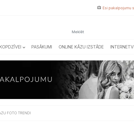
Esi pakalpojumu 
KOPDZĪVEI
PASĀKUMI
ONLINE KĀZU IZSTĀDE
INTERNETV
AZU FOTO TRENDI