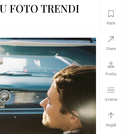
ZU FOTO TRENDI
patīk
share
profils
izvēlne
augšā