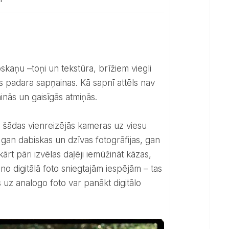
aņu –toņi un tekstūra, brīžiem viegli
ās padara sapņainas. Kā sapnī attēls nav
ainās un gaisīgās atmiņās.
t gan dabiskas un dzīvas fotogrāfijas, gan
kārt pāri izvēlas daļēji iemūžināt kāzas,
 no digitālā foto sniegtajām iespējām – tas
s uz analogo foto var panākt digitālo