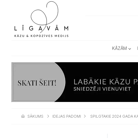
KĀZĀM
SĀKUMS
IDEJAS PADOMI
SPILGTAKIE 2024 GADA K