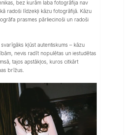
 radoši līdzekļi kāzu fotogrāfijā. Kāzu
ogrāfa prasmes pārliecinoši un radoši
lnībām, nevis radīt nopulētas un iestudētas
umsā, tajos apstākļos, kuros citkārt
nas brīžus.