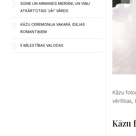
SIGNE UN ARMANDS MEIRĀNI, UN VIŅU
ATKĀRTOTAIS “JĀ!” VĀRDS
KĀZU CEREMONIJA VAKARĀ. IDEJAS
ROMANTIĶIEM
5 MĪLESTĪBAS VALODAS
Kāzu fotogrāfijā ir divas spilgtas tendences – analogais foto un fotogrāfijas ar zibspuldzi. Tās ir klasiskas
vērtības,
Kāzu f