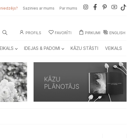
sniedzējs?
Sazinies ar mums
Par mums
PROFILS
FAVORĪTI
PIRKUMI
ENGLISH
EIKALS
IDEJAS & PADOMI
KĀZU STĀSTI
VEIKALS