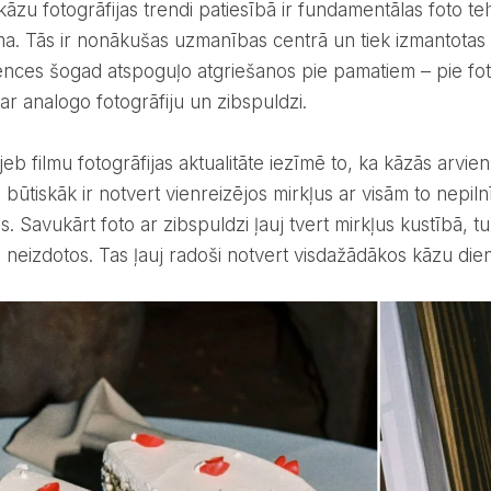
a. Tās ir nonākušas uzmanības centrā un tiek izmantotas kā
ences šogad atspoguļo atgriešanos pie pamatiem – pie fot
ar analogo fotogrāfiju un zibspuldzi.
ā būtiskāk ir notvert vienreizējos mirkļus ar visām to nepi
as. Savukārt foto ar zibspuldzi ļauj tvert mirkļus kustībā, t
a neizdotos. Tas ļauj radoši notvert visdažādākos kāzu die