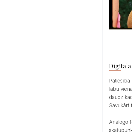
Digitālā
Patiesībā nav lielas nozīmes salīdzināt šos divus foto veidus – katram ir savi plusi un raksturs un izvēle par
labu viena
daudz kadr
Savukārt 
Analogo fotogrāfiju izvēlas tie, kuru uzrunā tā unikālā estētika un neparedzamība. Taču no fotogrāfa
skatupunkt