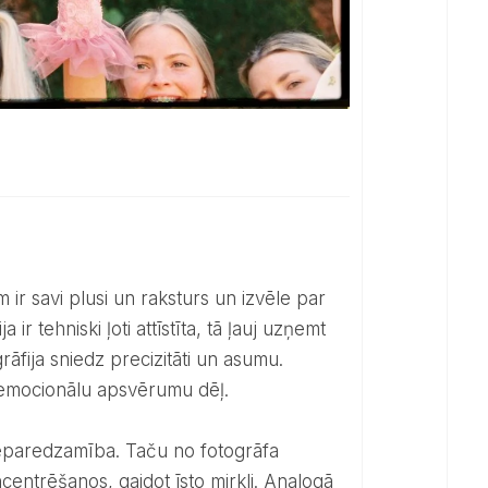
ir tehniski ļoti attīstīta, tā ļauj uzņemt
grāfija sniedz precizitāti un asumu.
n emocionālu apsvērumu dēļ.
centrēšanos, gaidot īsto mirkli. Analogā