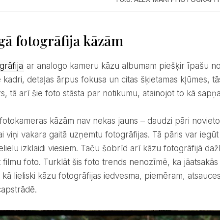
gā fotogrāfija kāzām
grāfija
ar analogo kameru kāzu albumam piešķir īpašu nosk
e kadri, detaļas ārpus fokusa un citas šķietamas kļūmes, t
s, tā arī šie foto stāsta par notikumu, atainojot to kā sapņ
ai viņi vakara gaitā uzņemtu fotogrāfijas. Tā pāris var iegū
lielu izklaidi viesiem. Taču šobrīd arī kāzu fotogrāfijā daž
 filmu foto. Turklāt šis foto trends nenozīmē, ka jāatsakās
 kā lieliski kāzu fotogrāfijas iedvesma, piemēram, atsauce
apstrādē.