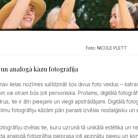
Foto: NICOLE PLETT
 un analogā kāzu fotogrāfija
m vai otram būs ļoti personiska. Protams, digitālā fotogrāfija 
us, tie ir ātri pieejami un viegli apstrādājami. Digitālā foto
filmu fotogrāfiju kāzām pāri parasti izvēlas nostalģisku u
a analogā fotogrāfija pieprasa ļoti apzinātu pieeju un kon