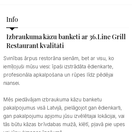
Info
Izbraukuma kāzu banketi ar 36.Line Grill
Restaurant kvalitāti
Svinības ārpus restorāna sienām, bet ar visu, ko
iemīļojuši mūsu viesi: īpaši izstrādāta ēdienkarte,
profesionāla apkalpošana un rūpes līdz pēdējai
niansei.
Mēs piedāvājam izbraukuma kāzu banketu
pakalpojumus visā Latvijā, pielāgojot gan ēdienkarti,
gan pakalpojumu apjomu jūsu izvēlētajai lokācijai, vai
tās būtu kāzas brīvdabas muižā, klētī, pļavā pie upes