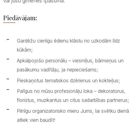
vai jūsu ģimenes īpašumā.
Piedāvājam:
Gardēžu cienīgu ēdienu klāstu no uzkodām līdz
kūkām;
Apkalpojošo personālu – viesmīļus, bārmeņus un
pasākumu vadītāju, ja nepieciešams;
Pieskaņotus tematiskos dzērienus un kokteiļus;
Palīgus no mūsu profesionāļu loka – dekoratorus,
floristus, muzikantus un citus sadarbības partnerus;
Pilnīgu organizatorisko mieru Jums, lai svētku dienā
atliek vien baudīt!