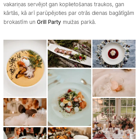
vakariņas servējot gan koplietošanas traukos, gan
kārtās, kā arī parūpējoties par otrās dienas bagātīgām
brokastīm un
Grill Party
muižas parkā.