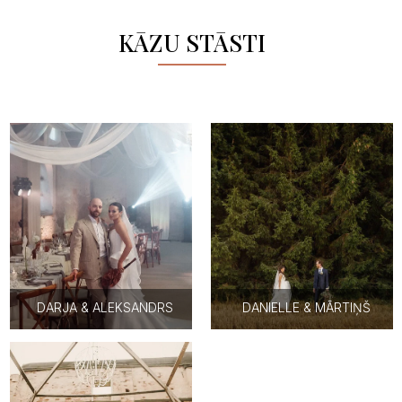
KĀZU STĀSTI
DARJA & ALEKSANDRS
DANIELLE & MĀRTIŅŠ