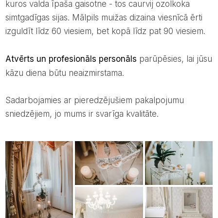
kuros valda īpaša gaisotne - tos caurvij ozolkoka
simtgadīgas sijas. Mālpils muižas dizaina viesnīcā ērti
izguldīt līdz 60 viesiem, bet kopā līdz pat 90 viesiem.
Atvērts un profesionāls personāls
parūpēsies, lai jūsu
kāzu diena būtu neaizmirstama.
Sadarbojamies ar pieredzējušiem pakalpojumu
sniedzējiem, jo mums ir svarīga kvalitāte.