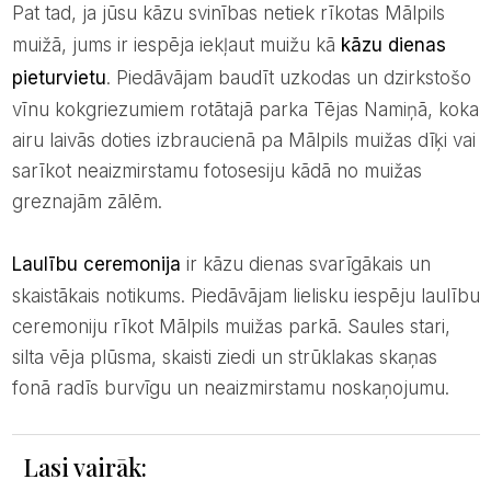
Pat tad, ja jūsu kāzu svinības netiek rīkotas Mālpils
muižā, jums ir iespēja iekļaut muižu kā
kāzu dienas
pieturvietu
. Piedāvājam baudīt uzkodas un dzirkstošo
vīnu kokgriezumiem rotātajā parka Tējas Namiņā, koka
airu laivās doties izbraucienā pa Mālpils muižas dīķi vai
sarīkot neaizmirstamu fotosesiju kādā no muižas
greznajām zālēm.
Laulību ceremonija
ir kāzu dienas svarīgākais un
skaistākais notikums. Piedāvājam lielisku iespēju laulību
ceremoniju rīkot Mālpils muižas parkā. Saules stari,
silta vēja plūsma, skaisti ziedi un strūklakas skaņas
fonā radīs burvīgu un neaizmirstamu noskaņojumu.
Lasi vairāk: