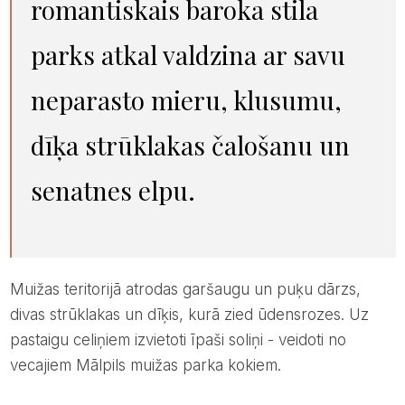
romantiskais baroka stila
parks atkal valdzina ar savu
neparasto mieru, klusumu,
dīķa strūklakas čalošanu un
senatnes elpu.
Muižas teritorijā atrodas garšaugu un puķu dārzs,
divas strūklakas un dīķis, kurā zied ūdensrozes. Uz
pastaigu celiņiem izvietoti īpaši soliņi - veidoti no
vecajiem Mālpils muižas parka kokiem.