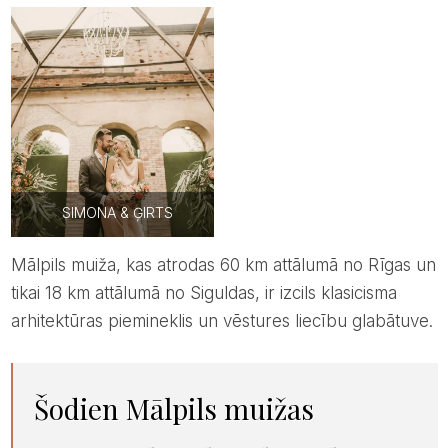
SIMONA & ĢIRTS
Mālpils muiža, kas atrodas 60 km attālumā no Rīgas un
tikai 18 km attālumā no Siguldas, ir izcils klasicisma
arhitektūras piemineklis un vēstures liecību glabātuve.
šodien Mālpils muižas