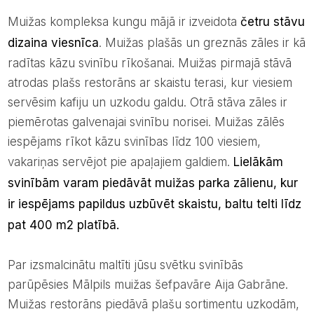
Muižas kompleksa kungu mājā ir izveidota
četru stāvu
dizaina viesnīca
. Muižas plašās un greznās zāles ir kā
radītas kāzu svinību rīkošanai. Muižas pirmajā stāvā
atrodas plašs restorāns ar skaistu terasi, kur viesiem
servēsim kafiju un uzkodu galdu. Otrā stāva zāles ir
piemērotas galvenajai svinību norisei. Muižas zālēs
iespējams rīkot kāzu svinības līdz 100 viesiem,
vakariņas servējot pie apaļajiem galdiem.
Lielākām
svinībām varam piedāvāt muižas parka zālienu, kur
ir iespējams papildus uzbūvēt skaistu, baltu telti līdz
pat 400 m2 platībā.
Par izsmalcinātu maltīti jūsu svētku svinībās
parūpēsies Mālpils muižas šefpavāre Aija Gabrāne.
Muižas restorāns piedāvā plašu sortimentu uzkodām,