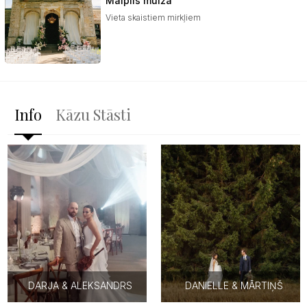
Mālpils muiža
Vieta skaistiem mirkļiem
Info
Kāzu Stāsti
DARJA & ALEKSANDRS
DANIELLE & MĀRTIŅŠ