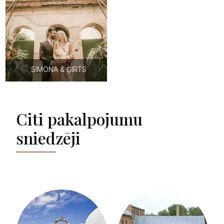
SIMONA & ĢIRTS
Citi pakalpojumu
sniedzēji
IERIĶU DZIRNAVAS