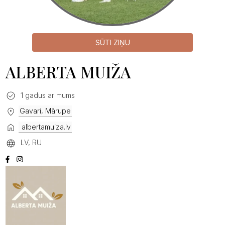
SŪTI ZIŅU
ALBERTA MUIŽA
1 gadus ar mums
Gavari, Mārupe
albertamuiza.lv
LV, RU