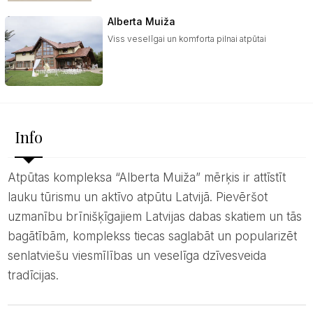
Alberta Muiža
Viss veselīgai un komforta pilnai atpūtai
Info
Atpūtas kompleksa “Alberta Muiža” mērķis ir attīstīt
lauku tūrismu un aktīvo atpūtu Latvijā. Pievēršot
uzmanību brīnišķīgajiem Latvijas dabas skatiem un tās
bagātībām, komplekss tiecas saglabāt un popularizēt
senlatviešu viesmīlības un veselīga dzīvesveida
tradīcijas.