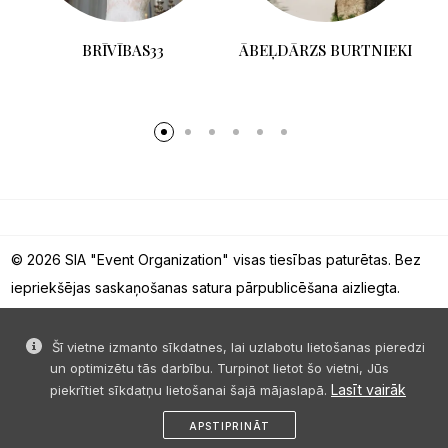
S
BRĪVĪBAS33
ĀBEĻDĀRZS BURTNIEKI
© 2026 SIA "Event Organization" visas tiesības paturētas. Bez
iepriekšējas saskaņošanas satura pārpublicēšana aizliegta.
Šī vietne izmanto sīkdatnes, lai uzlabotu lietošanas pieredzi
un optimizētu tās darbību. Turpinot lietot šo vietni, Jūs
Lasīt vairāk
piekrītiet sīkdatņu lietošanai šajā mājaslapā.
APSTIPRINĀT