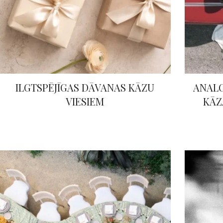
ILGTSPĒJĪGAS DĀVANAS KĀZU
ANALO
VIESIEM
KĀZ