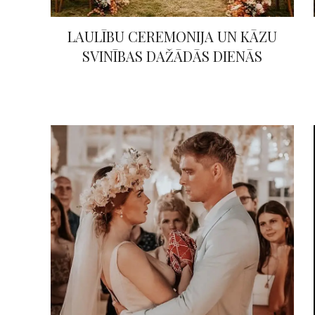
LAULĪBU CEREMONIJA UN KĀZU
SVINĪBAS DAŽĀDĀS DIENĀS