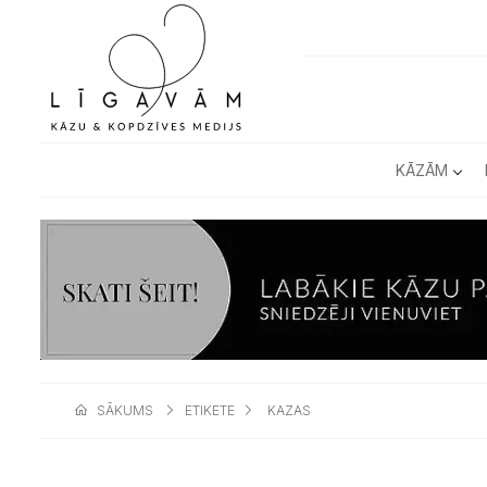
KĀZĀM
SĀKUMS
ETIKETE
KAZAS