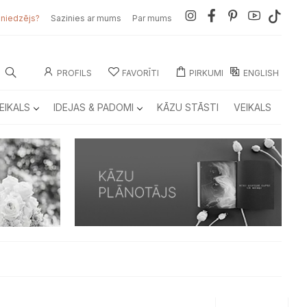
sniedzējs?
Sazinies ar mums
Par mums
PROFILS
FAVORĪTI
PIRKUMI
ENGLISH
EIKALS
IDEJAS & PADOMI
KĀZU STĀSTI
VEIKALS