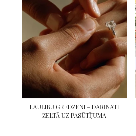
LAULĪBU GREDZENI – DARINĀTI
ZELTĀ UZ PASŪTĪJUMA