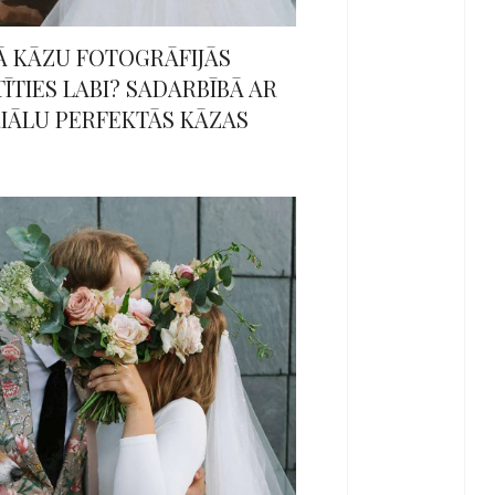
Ā KĀZU FOTOGRĀFIJĀS
TĪTIES LABI? SADARBĪBĀ AR
IĀLU PERFEKTĀS KĀZAS