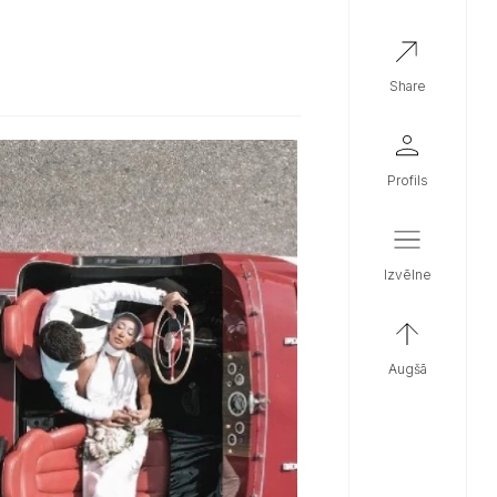
share
profils
izvēlne
augšā