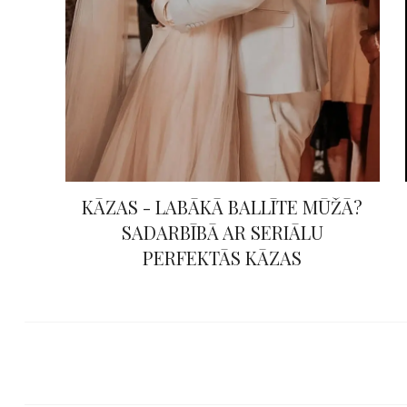
KĀZAS - LABĀKĀ BALLĪTE MŪŽĀ?
SADARBĪBĀ AR SERIĀLU
PERFEKTĀS KĀZAS