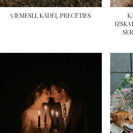
5 IEMESLI, KĀDĒĻ PRECĒTIES
K
IZSKA
SER