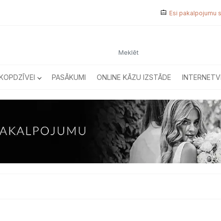
Esi pakalpojumu 
KOPDZĪVEI
PASĀKUMI
ONLINE KĀZU IZSTĀDE
INTERNETV