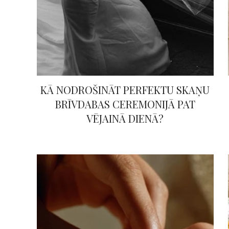
KĀ NODROŠINĀT PERFEKTU SKAŅU
BRĪVDABAS CEREMONIJĀ PAT
VĒJAINĀ DIENĀ?