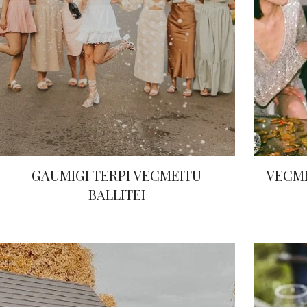
GAUMĪGI TĒRPI VECMEITU
VECME
BALLĪTEI