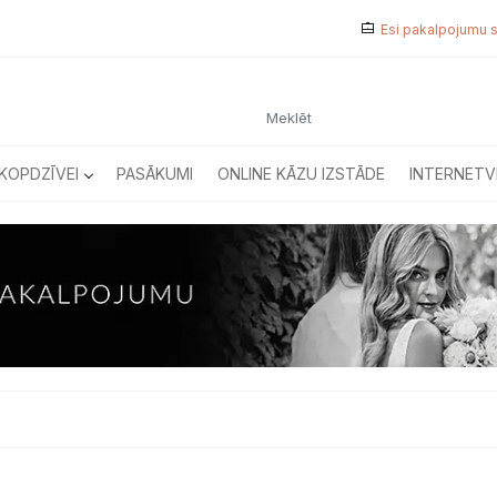
Esi pakalpojumu 
KOPDZĪVEI
PASĀKUMI
ONLINE KĀZU IZSTĀDE
INTERNETV