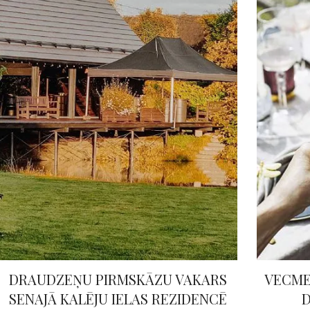
DRAUDZEŅU PIRMSKĀZU VAKARS
VECME
SENAJĀ KALĒJU IELAS REZIDENCĒ
D