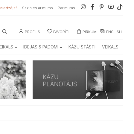
sniedzējs?
Sazinies ar mums
Par mums
PROFILS
FAVORĪTI
PIRKUMI
ENGLISH
EIKALS
IDEJAS & PADOMI
KĀZU STĀSTI
VEIKALS