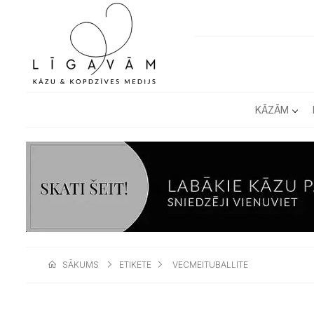
KĀZĀM
SĀKUMS
ETIKETE
VECMEITUBALLITE