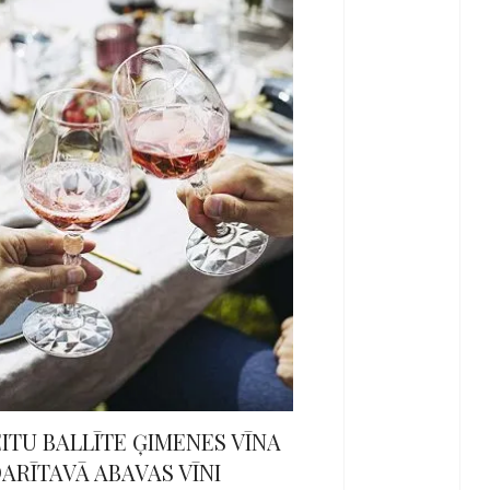
ITU BALLĪTE ĢIMENES VĪNA
ARĪTAVĀ ABAVAS VĪNI