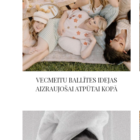
VECMEITU BALLĪTES IDEJAS
AIZRAUJOŠAI ATPŪTAI KOPĀ