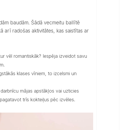
 arī radošas aktivitātes, kas saistītas ar
ur vēl romantiskāk? Iespēja izveidot savu
ām.
gstākās klases vīniem, to izcelsmi un
darbnīcu mājas apstākļos vai uzticies
agatavot trīs kokteiļus pēc izvēles.