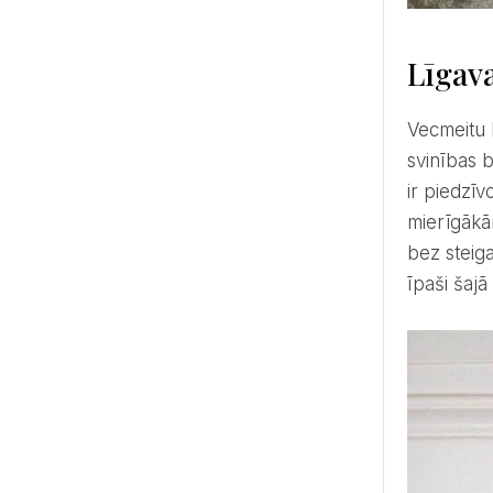
Līgava
Vecmeitu ballītes idejas ir jāizskata un jāizvēlas rūpīgi, jo tām jāatspoguļo līgavas personība un intereses. Lai
svinības b
ir piedzīv
mierīgākām
bez steiga
īpaši šajā