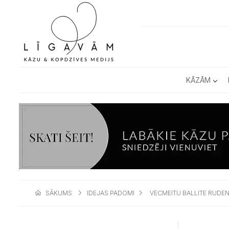
KĀZĀM
SĀKUMS
IDEJAS PADOMI
VECMEITU BALLITE RUDEN