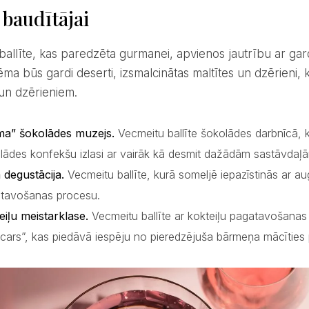
 baudītājai
ēma būs gardi deserti, izsmalcinātas maltītes un dzērieni, kā
un dzērieniem.
ma” šokolādes muzejs.
Vecmeitu ballīte šokolādes darbnīcā, k
lādes konfekšu izlasi ar vairāk kā desmit dažādām sastāvdaļ
 degustācija.
Vecmeitu ballīte, kurā someljē iepazīstinās ar au
tavošanas procesu.
eiļu meistarklase.
Vecmeitu ballīte ar kokteiļu pagatavošanas 
cars”, kas piedāvā iespēju no pieredzējuša bārmeņa mācīties p