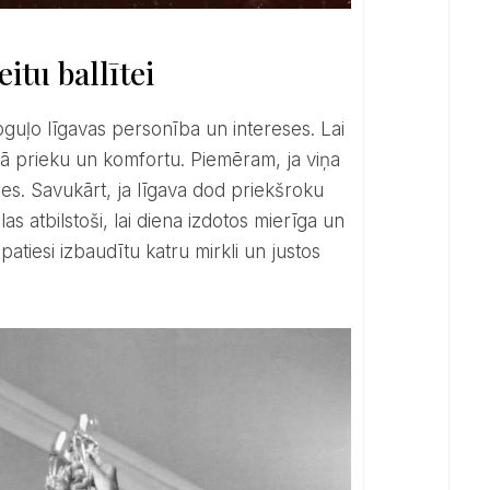
itu ballītei
ādā prieku un komfortu. Piemēram, ja viņa
ides. Savukārt, ja līgava dod priekšroku
as atbilstoši, lai diena izdotos mierīga un
patiesi izbaudītu katru mirkli un justos