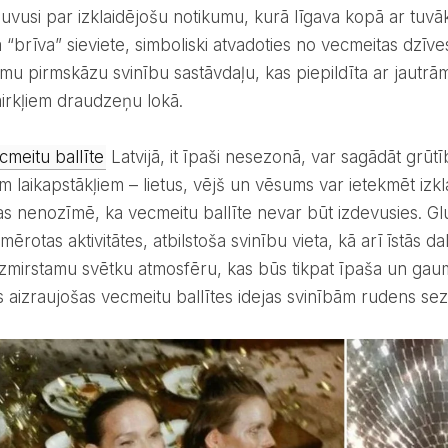
 kļuvusi par izklaidējošu notikumu, kurā līgava kopā ar t
 “brīva” sieviete, simboliski atvadoties no vecmeitas dzīves
u pirmskāzu svinību sastāvdaļu, kas piepildīta ar jautrā
irkļiem draudzeņu lokā.
cmeitu ballīte
Latvijā, it īpaši nesezonā, var sagādāt grūt
m laikapstākļiem – lietus, vējš un vēsums var ietekmēt izklai
tas nenozīmē, ka vecmeitu ballīte nevar būt izdevusies. Glu
emērotas aktivitātes, atbilstoša svinību vieta, kā arī īstās 
izmirstamu svētku atmosfēru, kas būs tikpat īpaša un gaumī
s aizraujošas vecmeitu ballītes idejas svinībām rudens se