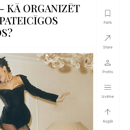
- KĀ ORGANIZĒT
PATEICĪGOS
patīk
OS?
share
profils
izvēlne
augšā