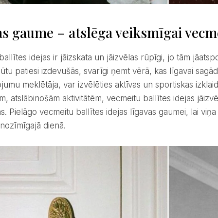
s gaume – atslēga veiksmīgai vecme
ūtu patiesi izdevušās, svarīgi ņemt vērā, kas līgavai sag
ojumu meklētāja, var izvēlēties aktīvas un sportiskas izkla
, atslābinošām aktivitātēm, vecmeitu ballītes idejas jāizvēl
s. Pielāgo vecmeitu ballītes idejas līgavas gaumei, lai viņa 
 nozīmīgajā dienā.