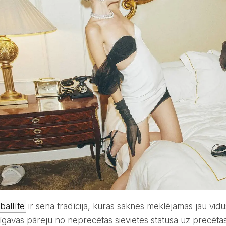
ballīte
ir sena tradīcija, kuras saknes meklējamas jau vidusl
līgavas pāreju no neprecētas sievietes statusa uz precēta