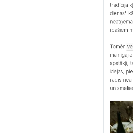
tradīcija
dienas" kā
neatņemam
īpašiem m
Tomēr
ve
mainīgajie
apstākļi, 
idejas, pi
radīs nea
un smelie