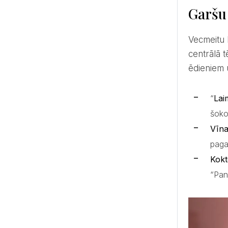
Garšu
Vecmeitu ballīte, kas paredzēta gurmanei, apvienos jautrību ar gardām baudām. Šādā vecmeitu ballītē
centrālā t
ēdieniem 
“
Lai
šoko
Vīna
paga
Kokt
“Pan