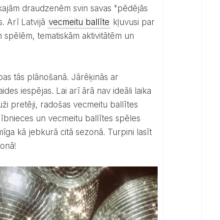
uvākajām draudzenēm svin savas "pēdējās
. Arī Latvijā
vecmeitu ballīte
kļuvusi par
m spēlēm, tematiskām aktivitātēm un
ības tās plānošanā. Jārēķinās ar
des iespējas. Lai arī ārā nav ideāli laika
ži pretēji, radošas vecmeitu ballītes
dalībnieces un vecmeitu ballītes spēles
ga kā jebkurā citā sezonā. Turpini lasīt
zonā!