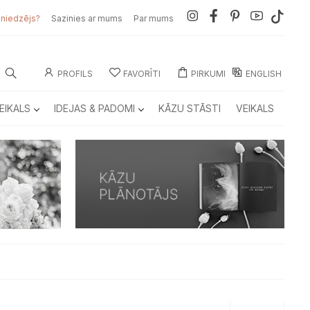
sniedzējs?
Sazinies ar mums
Par mums
PROFILS
FAVORĪTI
PIRKUMI
ENGLISH
EIKALS
IDEJAS & PADOMI
KĀZU STĀSTI
VEIKALS