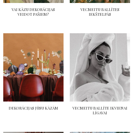
VAI KĀZU DEKORĀCIJAS
VECMEITU BALLĪTES
VEIDOT PAŠIEM?
IEKŠTELPĀS
DEKORĀCIJAS JŪSU KĀZĀM
VECMEITU BALLĪTE IKVIENAI
LĪGAVAI