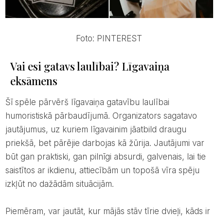
Foto: PINTEREST
Vai esi gatavs laulībai? Līgavaiņa
eksāmens
Šī spēle pārvērš līgavaiņa gatavību laulībai
humoristiskā pārbaudījumā. Organizators sagatavo
jautājumus, uz kuriem līgavainim jāatbild draugu
priekšā, bet pārējie darbojas kā žūrija. Jautājumi var
būt gan praktiski, gan pilnīgi absurdi, galvenais, lai tie
saistītos ar ikdienu, attiecībām un topošā vīra spēju
izkļūt no dažādām situācijām.
Piemēram, var jautāt, kur mājās stāv tīrie dvieļi, kāds ir