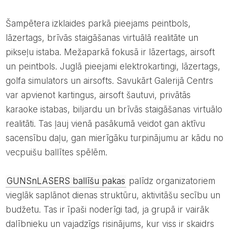
Šampētera izklaides parkā pieejams peintbols,
lāzertags, brīvās staigāšanas virtuālā realitāte un
pikseļu istaba. Mežaparkā fokusā ir lāzertags, airsoft
un peintbols. Juglā pieejami elektrokartingi, lāzertags,
golfa simulators un airsofts. Savukārt Galerijā Centrs
var apvienot kartingus, airsoft šautuvi, privātās
karaoke istabas, biljardu un brīvās staigāšanas virtuālo
realitāti. Tas ļauj vienā pasākumā veidot gan aktīvu
sacensību daļu, gan mierīgāku turpinājumu ar kādu no
vecpuišu ballītes spēlēm.
GUNSnLASERS ballīšu pakas
palīdz organizatoriem
vieglāk saplānot dienas struktūru, aktivitāšu secību un
budžetu. Tas ir īpaši noderīgi tad, ja grupā ir vairāk
dalībnieku un vajadzīgs risinājums, kur viss ir skaidrs