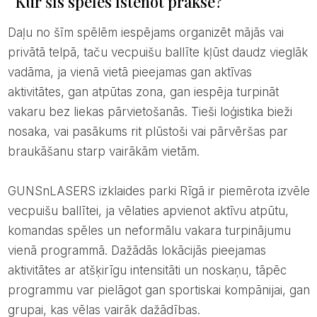
Kur šīs spēles īstenot praksē?
Daļu no šīm spēlēm iespējams organizēt mājās vai
privātā telpā, taču vecpuišu ballīte kļūst daudz vieglāk
vadāma, ja vienā vietā pieejamas gan aktīvas
aktivitātes, gan atpūtas zona, gan iespēja turpināt
vakaru bez liekas pārvietošanās. Tieši loģistika bieži
nosaka, vai pasākums rit plūstoši vai pārvēršas par
braukāšanu starp vairākām vietām.
GUNSnLASERS izklaides parki Rīgā ir piemērota izvēle
vecpuišu ballītei, ja vēlaties apvienot aktīvu atpūtu,
komandas spēles un neformālu vakara turpinājumu
vienā programmā. Dažādās lokācijās pieejamas
aktivitātes ar atšķirīgu intensitāti un noskaņu, tāpēc
programmu var pielāgot gan sportiskai kompānijai, gan
grupai, kas vēlas vairāk dažādības.