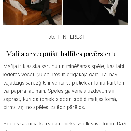
Foto: PINTEREST
Mafija ar vecpuišu ballītes pavērsienu
Mafija ir klasiska sarunu un minēšanas spēle, kas labi
iederas vecpuišu ballītes mierīgākajā daļā. Tai nav
vajadzīgs sarežģīts inventārs, pietiek ar lomu kartītēm
vai papīra lapiņām. Spēles galvenais uzdevums ir
saprast, kuri dalībnieki slepeni spēlē mafijas lomā,
pirms viņi no spēles izslēdz pārējos.
Spēles sākumā katrs dalībnieks izvelk savu lomu. Daži