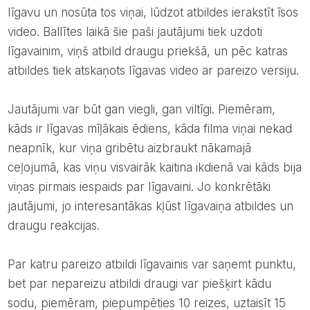
līgavu un nosūta tos viņai, lūdzot atbildes ierakstīt īsos
video. Ballītes laikā šie paši jautājumi tiek uzdoti
līgavainim, viņš atbild draugu priekšā, un pēc katras
atbildes tiek atskaņots līgavas video ar pareizo versiju.
Jautājumi var būt gan viegli, gan viltīgi. Piemēram,
kāds ir līgavas mīļākais ēdiens, kāda filma viņai nekad
neapnīk, kur viņa gribētu aizbraukt nākamajā
ceļojumā, kas viņu visvairāk kaitina ikdienā vai kāds bija
viņas pirmais iespaids par līgavaini. Jo konkrētāki
jautājumi, jo interesantākas kļūst līgavaiņa atbildes un
draugu reakcijas.
Par katru pareizo atbildi līgavainis var saņemt punktu,
bet par nepareizu atbildi draugi var piešķirt kādu
sodu, piemēram, piepumpēties 10 reizes, uztaisīt 15