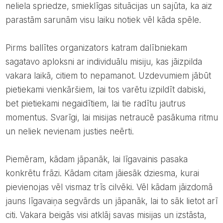
neliela spriedze, smieklīgas situācijas un sajūta, ka aiz
parastām sarunām visu laiku notiek vēl kāda spēle.
Pirms ballītes organizators katram dalībniekam
sagatavo aploksni ar individuālu misiju, kas jāizpilda
vakara laikā, citiem to nepamanot. Uzdevumiem jābūt
pietiekami vienkāršiem, lai tos varētu izpildīt dabiski,
bet pietiekami negaidītiem, lai tie radītu jautrus
momentus. Svarīgi, lai misijas netraucē pasākuma ritmu
un neliek nevienam justies neērti.
Piemēram, kādam jāpanāk, lai līgavainis pasaka
konkrētu frāzi. Kādam citam jāiesāk dziesma, kurai
pievienojas vēl vismaz trīs cilvēki. Vēl kādam jāizdomā
jauns līgavaiņa segvārds un jāpanāk, lai to sāk lietot arī
citi. Vakara beigās visi atklāj savas misijas un izstāsta,