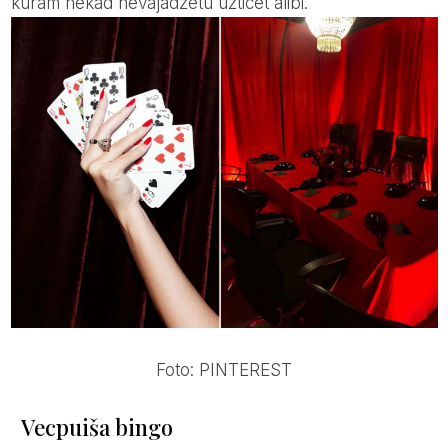
kuram nekad nevajadzētu uzticēt alibi.
Foto: PINTEREST
Vecpuiša bingo