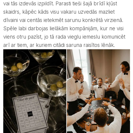
vai tās izdevās izpildīt. Parasti tieši šajā brīdī kļūst
skaidrs, kāpēc kāds visu vakaru uzvedās mazliet
dīvaini vai centās ietekmēt sarunu konkrētā virzienā.
Spēle labi darbojas lielākām kompānijām, kur ne visi
viens otru pazīst, jo tā rada vieglu iemeslu komunicēt
arī ar tiem, ar kuriem citādi saruna raisītos lēnāk.