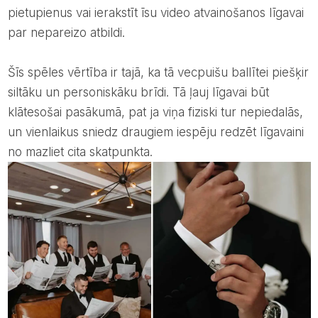
pietupienus vai ierakstīt īsu video atvainošanos līgavai
par nepareizo atbildi.
Šīs spēles vērtība ir tajā, ka tā vecpuišu ballītei piešķir
siltāku un personiskāku brīdi. Tā ļauj līgavai būt
klātesošai pasākumā, pat ja viņa fiziski tur nepiedalās,
un vienlaikus sniedz draugiem iespēju redzēt līgavaini
no mazliet cita skatpunkta.