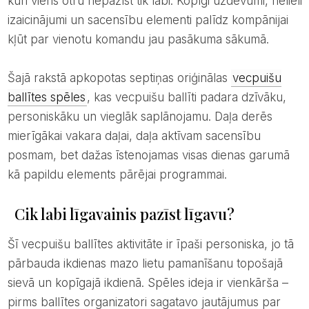
kuri viens otru nepazīst tik labi. Kopīgi uzdevumi, nelieli
izaicinājumi un sacensību elementi palīdz kompānijai
kļūt par vienotu komandu jau pasākuma sākumā.
Šajā rakstā apkopotas septiņas oriģinālas
vecpuišu
ballītes spēles
, kas vecpuišu ballīti padara dzīvāku,
personiskāku un vieglāk saplānojamu. Daļa derēs
mierīgākai vakara daļai, daļa aktīvam sacensību
posmam, bet dažas īstenojamas visas dienas garumā
kā papildu elements pārējai programmai.
Cik labi līgavainis pazīst līgavu?
Šī vecpuišu ballītes aktivitāte ir īpaši personiska, jo tā
pārbauda ikdienas mazo lietu pamanīšanu topošajā
sievā un kopīgajā ikdienā. Spēles ideja ir vienkārša –
pirms ballītes organizatori sagatavo jautājumus par