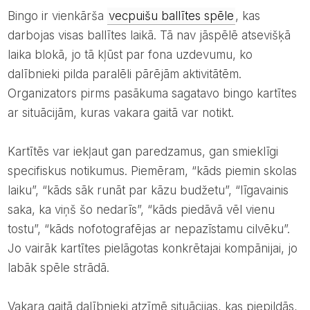
Bingo ir vienkārša
vecpuišu ballītes spēle
, kas
darbojas visas ballītes laikā. Tā nav jāspēlē atsevišķā
laika blokā, jo tā kļūst par fona uzdevumu, ko
dalībnieki pilda paralēli pārējām aktivitātēm.
Organizators pirms pasākuma sagatavo bingo kartītes
ar situācijām, kuras vakara gaitā var notikt.
Kartītēs var iekļaut gan paredzamus, gan smieklīgi
specifiskus notikumus. Piemēram, “kāds piemin skolas
laiku”, “kāds sāk runāt par kāzu budžetu”, “līgavainis
saka, ka viņš šo nedarīs”, “kāds piedāvā vēl vienu
tostu”, “kāds nofotografējas ar nepazīstamu cilvēku”.
Jo vairāk kartītes pielāgotas konkrētajai kompānijai, jo
labāk spēle strādā.
Vakara gaitā dalībnieki atzīmē situācijas, kas piepildās,