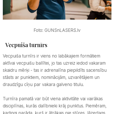
Foto: GUNSnLASERS.lv
Vecpuiša turnīrs
Vecpuiša turnīrs ir viens no labākajiem formātiem
aktīvai vecpuišu ballītei, jo tas uzreiz iedod vakaram
skaidru mērķi - tas ir adrenalīna piepildīts sacensību
stāsts ar punktiem, nominācijām, uzvarētājiem un
draudzīgu cīņu par vakara galveno titulu.
Turnīra pamatā var būt viena aktivitāte vai vairākas
disciplīnas, kurās dalībnieki krāj punktus. Piemēram,
kartingi parāda, kurš ir ātrākais pie stūres, lāzertags