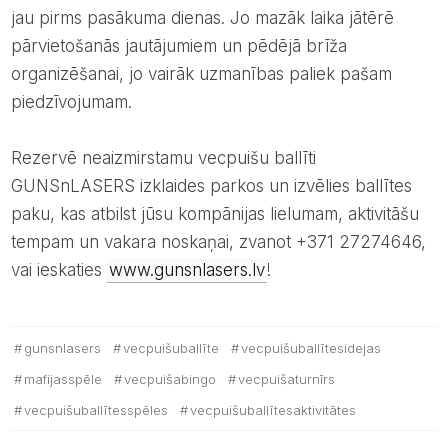
jau pirms pasākuma dienas. Jo mazāk laika jātērē
pārvietošanās jautājumiem un pēdējā brīža
organizēšanai, jo vairāk uzmanības paliek pašam
piedzīvojumam.
Rezervē neaizmirstamu vecpuišu ballīti
GUNSnLASERS izklaides parkos un izvēlies ballītes
paku, kas atbilst jūsu kompānijas lielumam, aktivitāšu
tempam un vakara noskaņai, zvanot +371 27274646,
vai ieskaties
www.gunsnlasers.lv
!
gunsnlasers
vecpuišuballīte
vecpuišuballītesidejas
mafijasspēle
vecpuišabingo
vecpuišaturnīrs
vecpuišuballītesspēles
vecpuišuballītesaktivitātes