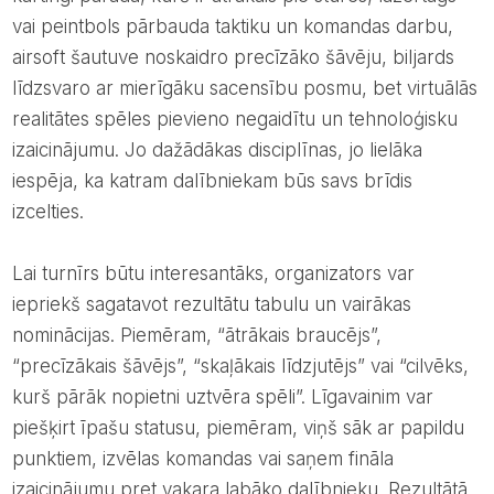
vai peintbols pārbauda taktiku un komandas darbu,
airsoft šautuve noskaidro precīzāko šāvēju, biljards
līdzsvaro ar mierīgāku sacensību posmu, bet virtuālās
realitātes spēles pievieno negaidītu un tehnoloģisku
izaicinājumu. Jo dažādākas disciplīnas, jo lielāka
iespēja, ka katram dalībniekam būs savs brīdis
izcelties.
Lai turnīrs būtu interesantāks, organizators var
iepriekš sagatavot rezultātu tabulu un vairākas
nominācijas. Piemēram, “ātrākais braucējs”,
“precīzākais šāvējs”, “skaļākais līdzjutējs” vai “cilvēks,
kurš pārāk nopietni uztvēra spēli”. Līgavainim var
piešķirt īpašu statusu, piemēram, viņš sāk ar papildu
punktiem, izvēlas komandas vai saņem fināla
izaicinājumu pret vakara labāko dalībnieku. Rezultātā