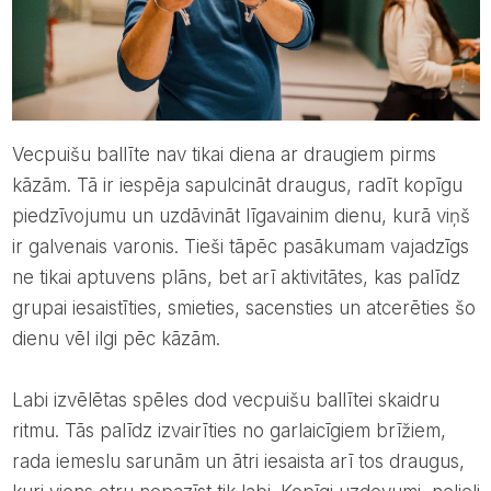
Vecpuišu ballīte nav tikai diena ar draugiem pirms
kāzām. Tā ir iespēja sapulcināt draugus, radīt kopīgu
piedzīvojumu un uzdāvināt līgavainim dienu, kurā viņš
ir galvenais varonis. Tieši tāpēc pasākumam vajadzīgs
ne tikai aptuvens plāns, bet arī aktivitātes, kas palīdz
grupai iesaistīties, smieties, sacensties un atcerēties šo
dienu vēl ilgi pēc kāzām.
Labi izvēlētas spēles dod vecpuišu ballītei skaidru
ritmu. Tās palīdz izvairīties no garlaicīgiem brīžiem,
rada iemeslu sarunām un ātri iesaista arī tos draugus,