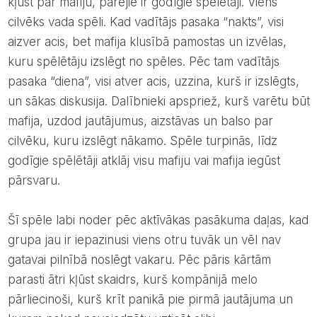
kļūst par mafiju, pārējie ir godīgie spēlētāji. Viens
cilvēks vada spēli. Kad vadītājs pasaka “nakts”, visi
aizver acis, bet mafija klusībā pamostas un izvēlas,
kuru spēlētāju izslēgt no spēles. Pēc tam vadītājs
pasaka “diena”, visi atver acis, uzzina, kurš ir izslēgts,
un sākas diskusija. Dalībnieki apspriež, kurš varētu būt
mafija, uzdod jautājumus, aizstāvas un balso par
cilvēku, kuru izslēgt nākamo. Spēle turpinās, līdz
godīgie spēlētāji atklāj visu mafiju vai mafija iegūst
pārsvaru.
Šī spēle labi noder pēc aktīvākas pasākuma daļas, kad
grupa jau ir iepazinusi viens otru tuvāk un vēl nav
gatavai pilnībā noslēgt vakaru. Pēc pāris kārtām
parasti ātri kļūst skaidrs, kurš kompānijā melo
pārliecinoši, kurš krīt panikā pie pirmā jautājuma un