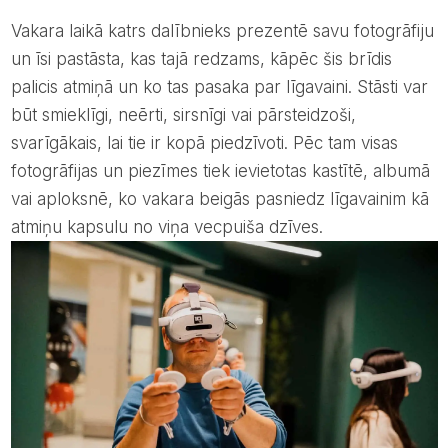
Vakara laikā katrs dalībnieks prezentē savu fotogrāfiju
un īsi pastāsta, kas tajā redzams, kāpēc šis brīdis
palicis atmiņā un ko tas pasaka par līgavaini. Stāsti var
būt smieklīgi, neērti, sirsnīgi vai pārsteidzoši,
svarīgākais, lai tie ir kopā piedzīvoti. Pēc tam visas
fotogrāfijas un piezīmes tiek ievietotas kastītē, albumā
vai aploksnē, ko vakara beigās pasniedz līgavainim kā
atmiņu kapsulu no viņa vecpuiša dzīves.