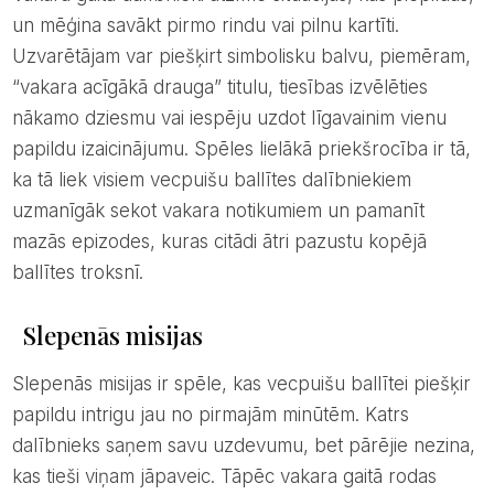
un mēģina savākt pirmo rindu vai pilnu kartīti.
Uzvarētājam var piešķirt simbolisku balvu, piemēram,
“vakara acīgākā drauga” titulu, tiesības izvēlēties
nākamo dziesmu vai iespēju uzdot līgavainim vienu
papildu izaicinājumu. Spēles lielākā priekšrocība ir tā,
ka tā liek visiem vecpuišu ballītes dalībniekiem
uzmanīgāk sekot vakara notikumiem un pamanīt
mazās epizodes, kuras citādi ātri pazustu kopējā
ballītes troksnī.
Slepenās misijas
Slepenās misijas ir spēle, kas vecpuišu ballītei piešķir
papildu intrigu jau no pirmajām minūtēm. Katrs
dalībnieks saņem savu uzdevumu, bet pārējie nezina,
kas tieši viņam jāpaveic. Tāpēc vakara gaitā rodas