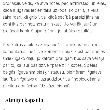
drošākais veids, kā atvainoties pēc aizmirstas jubilejas,
kāda ir līgavas iecienītākā uzkoda, ko darīt, ja viņa
saka “dari, kā gribi”, vai kādā secībā pareizi jārisina
konflikts par neiznestu miskasti. Jo vairāk jautājumi
pielāgoti konkrētajam pārim, jo labāks rezultāts.
Pēc katras atbildes žūrija piešķir punktus un sniedz
komentārus. Tieši šie komentāri bieži kļūst par spēles
smieklīgāko daļu, jo katram draugam būs sava versija
par to, kā laulības dzīvē “pareizi” rīkoties. Spēles
beigās līgavainim piešķir statusu, piemēram, “gatavs
laulībai”, “gatavs ar uzraudzību” vai “nepieciešama
papildu apmācība līdz kāzu dienai”.
Atmiņu kapsula