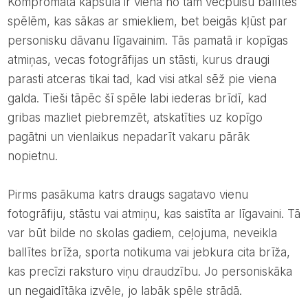
Kompromāta kapsula ir viena no tām vecpuišu ballītes
spēlēm, kas sākas ar smiekliem, bet beigās kļūst par
personisku dāvanu līgavainim. Tās pamatā ir kopīgas
atmiņas, vecas fotogrāfijas un stāsti, kurus draugi
parasti atceras tikai tad, kad visi atkal sēž pie viena
galda. Tieši tāpēc šī spēle labi iederas brīdī, kad
gribas mazliet piebremzēt, atskatīties uz kopīgo
pagātni un vienlaikus nepadarīt vakaru pārāk
nopietnu.
Pirms pasākuma katrs draugs sagatavo vienu
fotogrāfiju, stāstu vai atmiņu, kas saistīta ar līgavaini. Tā
var būt bilde no skolas gadiem, ceļojuma, neveikla
ballītes brīža, sporta notikuma vai jebkura cita brīža,
kas precīzi raksturo viņu draudzību. Jo personiskāka
un negaidītāka izvēle, jo labāk spēle strādā.