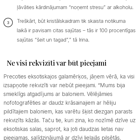
ļāvāties kārdinājumam “noņemt stresu” ar alkoholu.
Treškārt, būt kristālskaidram tik skaista notikuma
laikā ir pavisam citas sajūtas – tās ir 100 procentīgas
sajūtas “šeit un tagad”,” tā Irina.
Ne visi rekvizīti var būt pieejami
Precoties eksotiskajos galamērķos, jāņem vērā, ka visi
izsapņotie rekvizīti var nebūt pieejami. “Mums bija
smieklīgs atgadījums ar baloniem. Vēlējāmies
nofotografēties ar daudz krāsainajiem ar hēliju
pildītajiem baloniem, kas varētu šķist diezgan parasts
rekvizīts kāzās. Taču tie, kuri zina, ko nozīmē dzīve uz
eksotiskas salas, saprot, ka ļoti daudzas lietas nav
pieejamas, salīdzinājumā ar dzīvi lielajās pilsētās.