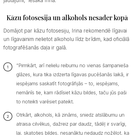
jautājumi,” iesaka Irina.
Kāzu fotosesija un alkohols nesader kopā
Domājot par kāzu fotosesiju, Irina rekomendē līgavai
un līgavainim nelietot alkoholu līdz brīdim, kad oficiālā
fotografēšanās daļa ir galā.
“Pirmkārt, arī nelielu reibumu no vienas šampanieša
glāzes, kura tika izdzerta līgavas pucēšanās laikā, ir
iespējams saskatīt fotogrāfijās – to, iespējams,
nemānīs tie, kam rādīsiet kāzu bildes, taču jūs paši
to noteikti varēsiet pateikt.
Otrkārt, alkohols, kā zināms, sniedz atslābumu un
atraisa cilvēkus, dažreiz par daudz, tādēļ ir svarīgi,
lai, skatoties bildes, nesanāktu nedaudz nožēlot, ka