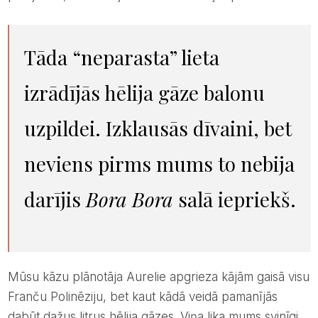
Tāda “neparasta” lieta
izrādījās hēlija gāze balonu
uzpildei. Izklausās dīvaini, bet
neviens pirms mums to nebija
darījis
Bora Bora
salā iepriekš.
Mūsu kāzu plānotāja Aurelie apgrieza kājām gaisā visu
Franču Polinēziju, bet kaut kādā veidā pamanījās
dabūt dažus litrus hēlija gāzes. Viņa lika mums svinīgi