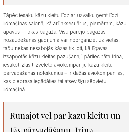
Tāpēc iesaku kāzu kleitu līdz ar uzvalku ņemt līdzi
lidmašīnas salonā, kā arī aksesuārus, piemēram, kāzu
apavus – rokas bagāžā. Visu pārējo bagāžas
nozaudēšanas gadījumā var noorganizēt uz vietas,
taču nekas nesabojās kāzas tik ļoti, kā līgavas
izsapņotās kāzu kleitas pazušana,” pārliecināta Irina,
iesakot izlasīt izvēlēto aviokompāniju kāzu kleitu
pārvadāšanas noteikumus – ir dažas aviokompānijas,
kas pieprasa iegādāties tai atsevišķu sēdvietu
lidmašīnā.
Runājot vēl par kāzu kleitu un
tās pārvadāšanu, Irina