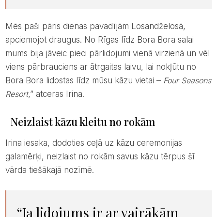
Mēs paši pāris dienas pavadījām Losandželosā,
apciemojot draugus. No Rīgas līdz Bora Bora salai
mums bija jāveic pieci pārlidojumi vienā virzienā un vēl
viens pārbrauciens ar ātrgaitas laivu, lai nokļūtu no
Bora Bora lidostas līdz mūsu kāzu vietai –
Four Seasons
Resort
,” atceras Irina.
Neizlaist kāzu kleitu no rokām
Irina iesaka, dodoties ceļā uz kāzu ceremonijas
galamērķi, neizlaist no rokām savus kāzu tērpus šī
vārda tiešākajā nozīmē.
“Ja lidojums ir ar vairākām