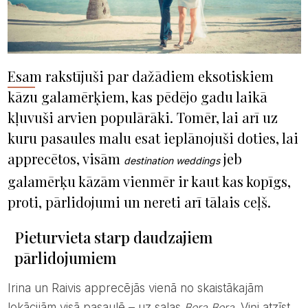
Esam rakstījuši par dažādiem eksotiskiem
kāzu galamērķiem, kas pēdējo gadu laikā
kļuvuši arvien populārāki. Tomēr, lai arī uz
kuru pasaules malu esat ieplānojuši doties, lai
apprecētos, visām
jeb
destination weddings
galamērķu kāzām vienmēr ir kaut kas kopīgs,
proti, pārlidojumi un nereti arī tālais ceļš.
Pieturvieta starp daudzajiem
pārlidojumiem
Irina un Raivis apprecējās vienā no skaistākajām
lokācijām visā pasaulē – uz salas
Bora Bora
. Viņi atzīst,