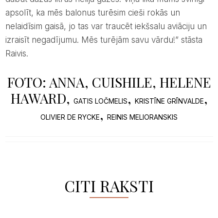
apsolīt, ka mēs balonus turēsim cieši rokās un
nelaidīsim gaisā, jo tas var traucēt iekšsalu aviāciju un
izraisīt negadījumu. Mēs turējām savu vārdu!” stāsta
Raivis.
FOTO: ANNA, CUISHILE, HELENE
HAWARD,
,
,
GATIS LOČMELIS
KRISTĪNE GRĪNVALDE
,
OLIVIER DE RYCKE
REINIS MELIORANSKIS
CITI RAKSTI