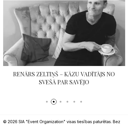
RENĀRS ZELTIŅŠ – KĀZU VADĪTĀJS NO
SVEŠĀ PAR SAVĒJO
© 2026 SIA "Event Organization" visas tiesības paturētas. Bez