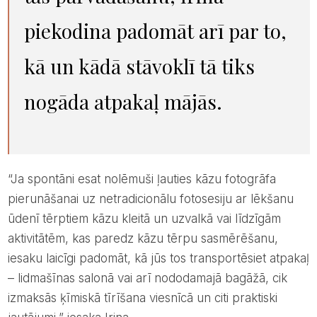
piekodina padomāt arī par to,
kā un kādā stāvoklī tā tiks
nogāda atpakaļ mājās.
“Ja spontāni esat nolēmuši ļauties kāzu fotogrāfa
pierunāšanai uz netradicionālu fotosesiju ar lēkšanu
ūdenī tērptiem kāzu kleitā un uzvalkā vai līdzīgām
aktivitātēm, kas paredz kāzu tērpu sasmērēšanu,
iesaku laicīgi padomāt, kā jūs tos transportēsiet atpakaļ
– lidmašīnas salonā vai arī nododamajā bagāžā, cik
izmaksās ķīmiskā tīrīšana viesnīcā un citi praktiski