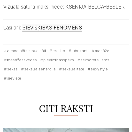
Vizuālā satura māksliniece: KSENIJA BELCA-BESLER
Lasi arī:
SIEVIšĶĪBAS FENOMENS
atmodinātseksualitāti
erotika
lubrikanti
masāža
masāžassveces
pievilcībasspēks
seksarotaļlietas
sekss
seksuālāenergija
seksualitāte
sexystyle
sieviete
CITI RAKSTI