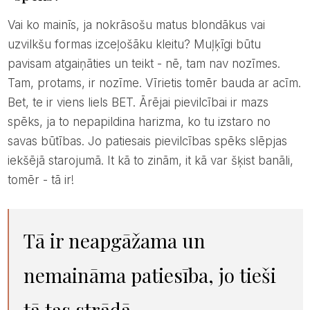
Vai ko mainīs, ja nokrāsošu matus blondākus vai
uzvilkšu formas izceļošāku kleitu? Muļķīgi būtu
pavisam atgaiņāties un teikt - nē, tam nav nozīmes.
Tam, protams, ir nozīme. Vīrietis tomēr bauda ar acīm.
Bet, te ir viens liels BET. Ārējai pievilcībai ir mazs
spēks, ja to nepapildina harizma, ko tu izstaro no
savas būtības. Jo patiesais pievilcības spēks slēpjas
iekšējā starojumā. It kā to zinām, it kā var šķist banāli,
tomēr - tā ir!
Tā ir neapgāžama un
nemaināma patiesība, jo tieši
tā tas strādā.