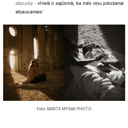
abpusēji -
vīrieši ir sajūsmā, ka mēs viņu jokošanai
atsaucamies
!
Foto: MARTA MYSAK PHOTO