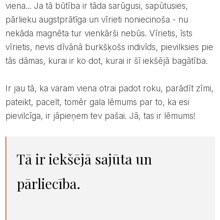
viena... Ja tā būtība ir tāda sarūgusi, sapūtusies,
pārlieku augstprātīga un vīrieti noniecinoša - nu
nekāda magnēta tur vienkārši nebūs. Vīrietis, īsts
vīrietis, nevis dīvānā burkšķošs indivīds, pievilksies pie
tās dāmas, kurai ir ko dot, kurai ir šī iekšējā bagātība.
Ir jau tā, ka varam viena otrai padot roku, parādīt zīmi,
pateikt, pacelt, tomēr gala lēmums par to, ka esi
pievilcīga, ir jāpieņem tev pašai. Jā, tas ir lēmums!
Tā ir iekšējā sajūta un
pārliecība.