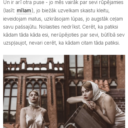
Un ir arī otra puse - jo mēs vairāk par sevi rūpējamies
(lasīt:
mīlam
), jo biežāk uzvelkam skaistu kleitu,
ieveidojam matus, uzkrāsojam lūpas, jo augstāk ceļam
savu pašsajūtu. Nolaisties nedrīkst. Cerēt, ka patiksi
kādam tāda kāda esi, nerūpējoties par sevi, būtībā sev
uzspļaujot, nevari cerēt, ka kādam citam tāda patiksi.