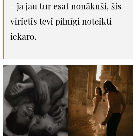
- ja jau tur esat nonākuši, šis
vīrietis tevi pilnīgi noteikti
iekāro.