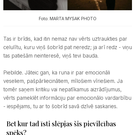
Foto: MARTA MYSAK PHOTO
Tas ir brīdis, kad itin nemaz nav vērts uztraukties par
celulītu, kuru viņš šobrīd pat neredz; ja arī redz - viņu
tas patiešām neinteresē, viņš tevi bauda.
Piebilde. Jāteic gan, ka runa ir par emocionāli
veseliem, pašpārliecinātiem, mīlošiem vīriešiem. Ja
tomēr saņem kritiku vai nepatīkamus aizrādījumus,
vērts pameklēt informāciju par emocionālo vardarbību
- iespējams, tu ar to šobrīd savā dzīvē saskaries.
Bet kur tad īsti slēpjas šis pievilcības
spēks?