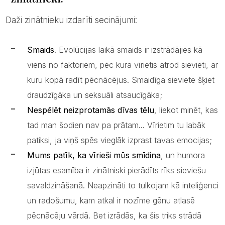
Daži zinātnieku izdarīti secinājumi:
Smaids
. Evolūcijas laikā smaids ir izstrādājies kā
viens no faktoriem, pēc kura vīrietis atrod sievieti, ar
kuru kopā radīt pēcnācējus. Smaidīga sieviete šķiet
draudzīgāka un seksuāli atsaucīgāka;
Nespēlēt neizprotamās dīvas tēlu
, liekot minēt, kas
tad man šodien nav pa prātam... Vīrietim tu labāk
patiksi, ja viņš spēs vieglāk izprast tavas emocijas;
Mums patīk, ka vīrieši mūs smīdina
, un humora
izjūtas esamība ir zinātniski pierādīts rīks sieviešu
savaldzināšanā. Neapzināti to tulkojam kā inteliģenci
un radošumu, kam atkal ir nozīme gēnu atlasē
pēcnācēju vārdā. Bet izrādās, ka šis triks strādā