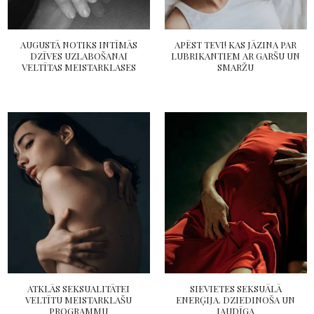
AUGUSTĀ NOTIKS INTĪMĀS
APĒST TEVI! KAS JĀZINA PAR
DZĪVES UZLABOŠANAI
LUBRIKANTIEM AR GARŠU UN
VELTĪTAS MEISTARKLASES
SMARŽU
ATKLĀS SEKSUALITĀTEI
SIEVIETES SEKSUĀLĀ
VELTĪTU MEISTARKLAŠU
ENERĢIJA. DZIEDINOŠA UN
PROGRAMMU
JAUDĪGA