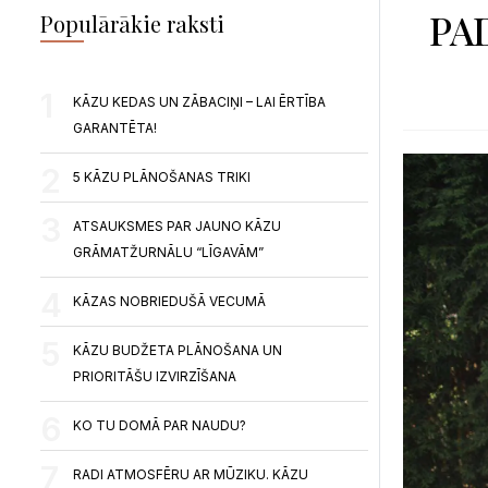
PA
Populārākie raksti
KĀZU KEDAS UN ZĀBACIŅI – LAI ĒRTĪBA
GARANTĒTA!
5 KĀZU PLĀNOŠANAS TRIKI
ATSAUKSMES PAR JAUNO KĀZU
GRĀMATŽURNĀLU “LĪGAVĀM”
KĀZAS NOBRIEDUŠĀ VECUMĀ
KĀZU BUDŽETA PLĀNOŠANA UN
PRIORITĀŠU IZVIRZĪŠANA
KO TU DOMĀ PAR NAUDU?
RADI ATMOSFĒRU AR MŪZIKU. KĀZU