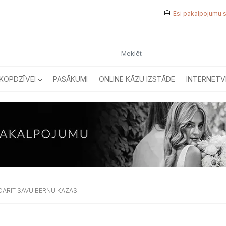
Esi pakalpojumu 
KOPDZĪVEI
PASĀKUMI
ONLINE KĀZU IZSTĀDE
INTERNETV
ARIT SAVU BERNU KAZAS