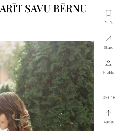
ARĪT SAVU BĒRNU
patīk
share
profils
izvēlne
augšā