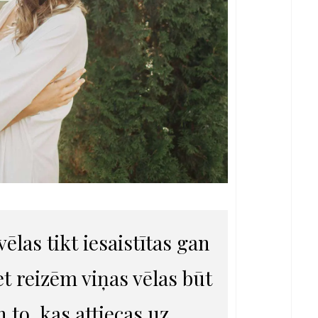
ēlas tikt iesaistītas gan
t reizēm viņas vēlas būt
n to, kas attiecas uz