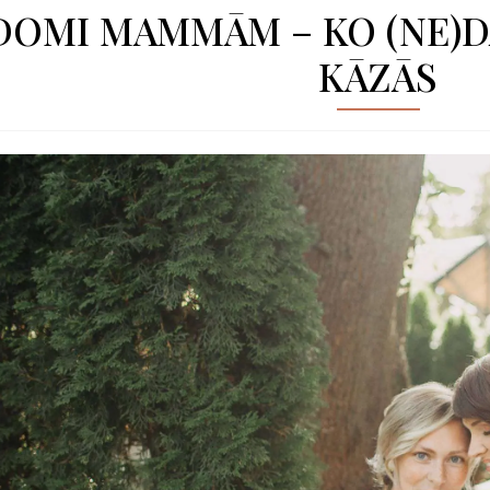
DOMI MAMMĀM – KO (NE)D
KĀZĀS