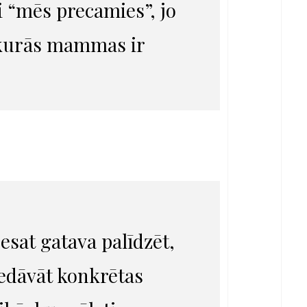
 “mēs precamies”, jo
, kurās mammas ir
 esat gatava palīdzēt,
iedāvāt konkrētas