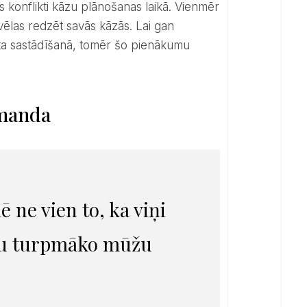
i vēlas redzēt savās kāzās. Lai gan
ksta sastādīšanā, tomēr šo pienākumu
omanda
 ne vien to, ka viņi
visu turpmāko mūžu