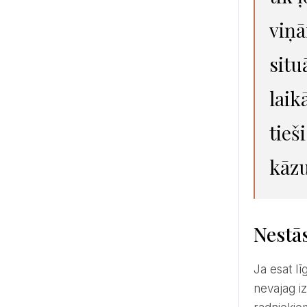
viņā
situ
laik
tieš
kāzu
Nestā
Ja esat līgavas vai līgavaiņa mamma, un jums ir zināms, ka drīz tiks izteikts bildinājums, tad nekādā gadījumā
nevajag iz