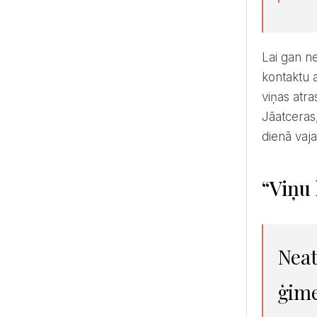
Lai gan ne visiem cilvēkiem šajā pasaulē izdodas viegli saprasties, tomēr būtu nepieciešams rast labu
kontaktu a
viņas atr
Jāatceras
dienā vaja
“Viņu
Neat
ģime