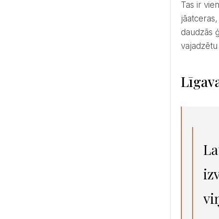
Tas ir viens no iemesliem, kādēļ starp vecākiem un jauno pāri izceļas konflikti kāzu plānošanas laikā. Vienmēr
jāatceras,
daudzās ģ
vajadzētu 
Līgav
La
iz
vi