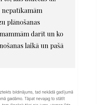
no nepatīkamām
zu plānošanas
o mammām darīt un ko
ānošanas laikā un pašā
zumā gaidāmo. Tāpat nevajag to stātīt