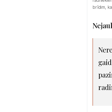
radniekiem
brīdim, kad
Nejauk
Nereti līgavas un līgavaiņa mammas tik ļoti sapriecājas par
gaid
pazi
radi