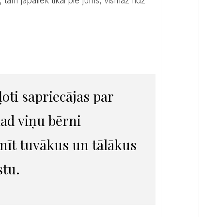
tam jāpaliek tikai pie jums, vismaz līdz
ad viņu bērni
nīt tuvākus un tālākus
stu.