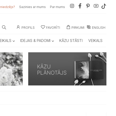
sniedzējs?
Sazinies ar mums
Par mums
PROFILS
FAVORĪTI
PIRKUMI
ENGLISH
EIKALS
IDEJAS & PADOMI
KĀZU STĀSTI
VEIKALS