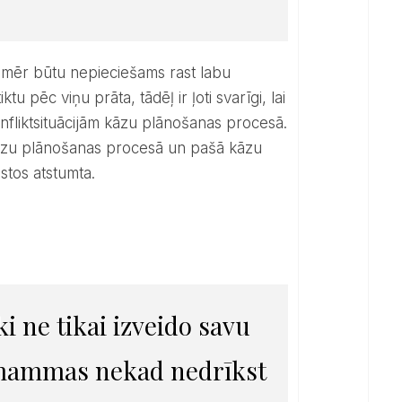
u pēc viņu prāta, tādēļ ir ļoti svarīgi, lai
nfliktsituācijām kāzu plānošanas procesā.
āzu plānošanas procesā un pašā kāzu
stos atstumta.
ki ne tikai izveido savu
, mammas nekad nedrīkst