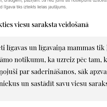
, draugiem, paziņām. Ja reiz jums šis noslēpums uzticēts, 
 līgavai tiks izteikts lielais jautājums.
ties viesu saraksta veidošanā
āmo notikumu, ka uzreiz pēc tam, k
ņojuši par saderināšanos, sāk apzva
niekus un sastādīt savu viesu sarak