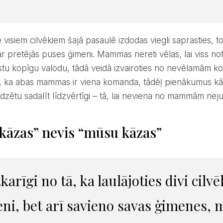
r pretējās puses ģimeni. Mammas nereti vēlas, lai viss notikt
astu kopīgu valodu, tādā veidā izvairoties no nevēlamām ko
, ka abas mammas ir viena komanda, tādēļ pienākumus k
dzētu sadalīt līdzvērtīgi – tā, lai neviena no mammām neju
 kāzas” nevis “mūsu kāzas”
karīgi no tā, ka laulājoties divi cilvē
ni, bet arī savieno savas ģimenes