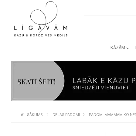
KĀZĀM
SĀKUMS
IDEJAS PADOMI
PADOMI MAMMAM KO NED