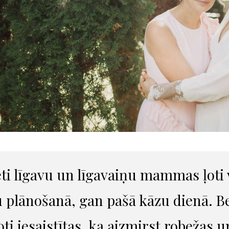
ti līgavu un līgavaiņu mammas ļoti v
 plānošanā, gan pašā kāzu dienā. Be
ļoti iesaistītas, ka aizmirst robežas u