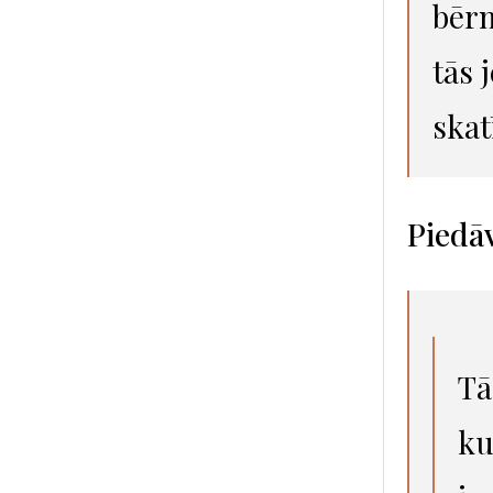
bērn
tās 
skatī
Piedā
Tā
ku