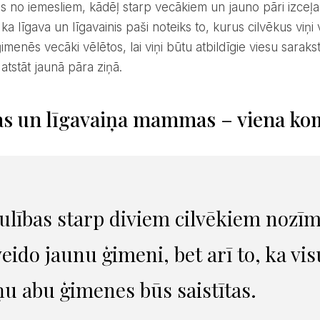
 ka līgava un līgavainis paši noteiks to, kurus cilvēkus viņ
imenēs vecāki vēlētos, lai viņi būtu atbildīgie viesu sara
atstāt jaunā pāra ziņā.
as un līgavaiņa mammas – viena k
ulības starp diviem cilvēkiem nozīmē
veido jaunu ģimeni, bet arī to, ka 
ņu abu ģimenes būs saistītas.