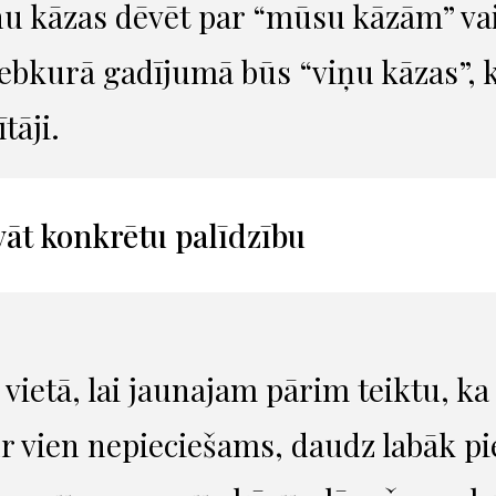
u kāzas dēvēt par “mūsu kāzām” vai
jebkurā gadījumā būs “viņu kāzas”
tāji.
vāt konkrētu palīdzību
 vietā, lai jaunajam pārim teiktu, ka
r vien nepieciešams, daudz labāk p