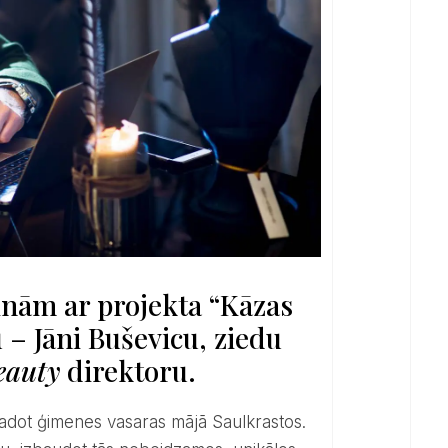
tinām ar projekta “Kāzas
 – Jāni Buševicu, ziedu
eauty
direktoru.