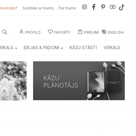
sniedzējs?
Sazinies ar mums
Par mums
PROFILS
FAVORĪTI
PIRKUMI
ENGLISH
EIKALS
IDEJAS & PADOMI
KĀZU STĀSTI
VEIKALS