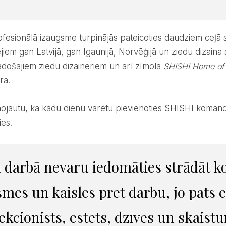
iem gan Latvijā, gan Igaunijā, Norvēģijā un ziedu dizaina s
adošajiem ziedu dizaineriem un arī zīmola
SHISHI Home of
ra.
ies.
mes un kaisles pret darbu, jo pats
ekcionists, estēts, dzīves un skaist