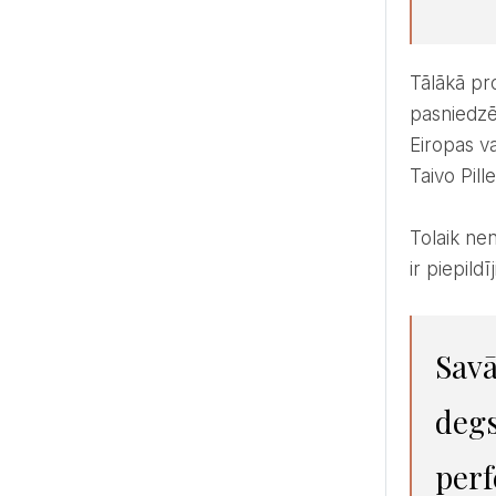
Tālākā profesionālā izaugsme turpinājās pateicoties daudziem ceļā sastaptajiem fantastiskajiem
pasniedzēj
Eiropas v
Taivo Pille
Tolaik nenojautu, ka kādu dienu varētu pievienoties SHISHI komandai, bet sapnis un vēlme bija, un, lūk, tas
ir piepildīj
Savā darbā nevaru iedomāties strādāt kopā ar cilvēkiem bez
degs
perf