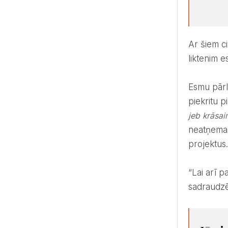
Ar šiem cilvēkiem gribās kāpt augstāk, rakt dziļāk, iet tālāk, sasniegt virsotnes un kalnus gāzt, un pateicoties
liktenim e
Esmu pārliecināts, ka daudzas lietas šajā dzīvē nav izmērāmas tikai materiālā izteiksmē, tādēļ ar lielu degsmi
piekritu p
jeb
krāsai
neatņem
projektus
“Lai arī par Jāni, kā par talantīgu floristu un dekoratoru, zinu ļoti sen, tā pa īstam iepazināmies un
sadraudzē