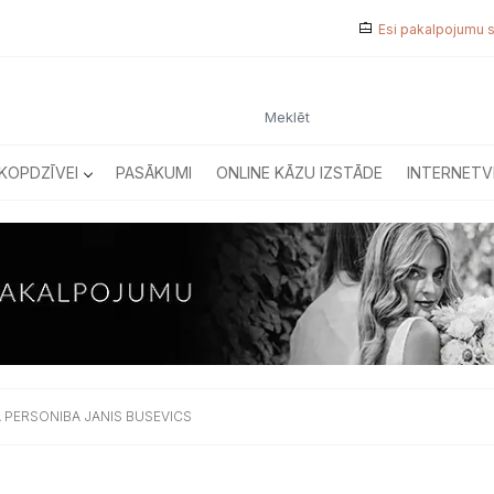
Esi pakalpojumu 
KOPDZĪVEI
PASĀKUMI
ONLINE KĀZU IZSTĀDE
INTERNETV
 PERSONIBA JANIS BUSEVICS