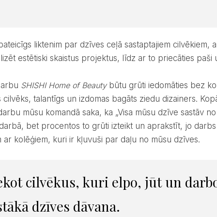
izēt estētiski skaistus projektus, līdz ar to priecāties paši 
 darbu
SHISHI Home of Beauty
būtu grūti iedomāties bez ko
s cilvēks, talantīgs un izdomas bagāts ziedu dizainers. Ko
darbu mūsu komandā saka, ka „Visa mūsu dzīve sastāv n
arbā, bet procentos to grūti izteikt un aprakstīt, jo darb
 ar kolēģiem, kuri ir kļuvuši par daļu no mūsu dzīves.
tākā dzīves dāvana.