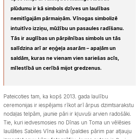
plūdumu ir kā simbols dzīves un laulības
nemitīgajām pārmaiņām. Vīnogas simbolizē
intuitīvo izziņu, mūžību un pasaules radīšanu.
Tās ir auglības un pārpilnības simbols un tās
salīdzina arī ar eņģeļa asarām – apaļām un
saldām, kuras ne vienam vien sariešas acīs,
mīlestībā un cerībā mijot gredzenus.
Pateicoties tam, ka kopš 2013. gada laulību
ceremonijas ir iespējams rīkot arī ārpus dzimtsarakstu
nodaļas telpām, jaunie pāri ir kļuvuši arvien radošāki.
Tie, kuri iedvesmosies no Dīnas un Toma un vēlēsies
laulāties Sabiles Vīna kalnā (paldies pārim par atļauju