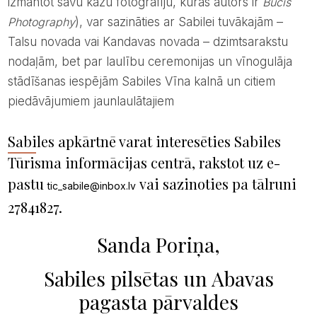
izmantot savu kāzu fotogrāfiju, kuras autors ir
Bucis
Photography
), var sazināties ar Sabilei tuvākajām –
Talsu novada vai Kandavas novada – dzimtsarakstu
nodaļām, bet par laulību ceremonijas un vīnogulāja
stādīšanas iespējām Sabiles Vīna kalnā un citiem
piedāvājumiem jaunlaulātajiem
Sabiles apkārtnē varat interesēties Sabiles
Tūrisma informācijas centrā, rakstot uz e-
pastu
vai sazinoties pa tālruni
tic_sabile@inbox.lv
27841827.
Sanda Poriņa,
Sabiles pilsētas un Abavas
pagasta pārvaldes