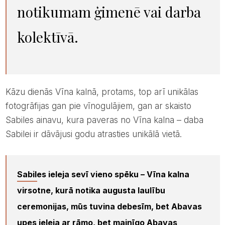
notikumam ģimenē vai darba
kolektīvā.
Kāzu dienās Vīna kalnā, protams, top arī unikālas
fotogrāfijas gan pie vīnogulājiem, gan ar skaisto
Sabiles ainavu, kura paveras no Vīna kalna – daba
Sabilei ir dāvājusi godu atrasties unikālā vietā.
Sabiles ieleja sevī vieno spēku – Vīna kalna
virsotne, kurā notika augusta laulību
ceremonijas, mūs tuvina debesīm, bet Abavas
upes ieleja ar rāmo, bet mainīgo Abavas