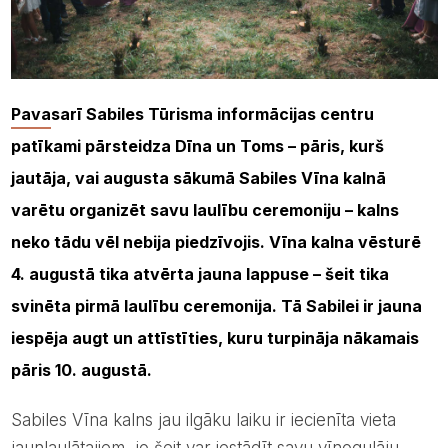
Pavasarī Sabiles Tūrisma informācijas centru
patīkami pārsteidza Dīna un Toms – pāris, kurš
jautāja, vai augusta sākumā Sabiles Vīna kalnā
varētu organizēt savu laulību ceremoniju – kalns
neko tādu vēl nebija piedzīvojis. Vīna kalna vēsturē
4. augustā tika atvērta jauna lappuse – šeit tika
svinēta pirmā laulību ceremonija. Tā Sabilei ir jauna
iespēja augt un attīstīties, kuru turpināja nākamais
pāris 10. augustā.
Sabiles Vīna kalns jau ilgāku laiku ir iecienīta vieta
jaunlaulātajiem, jo šeit var iestādīt savu vīnogulāju,