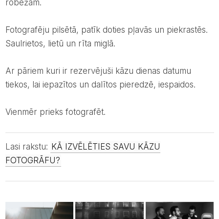
robežām.
Fotografēju pilsētā, patīk doties pļavās un piekrastēs.
Saulrietos, lietū un rīta miglā.
Ar pāriem kuri ir rezervējuši kāzu dienas datumu
tiekos, lai iepazītos un dalītos pieredzē, iespaidos.
Vienmēr prieks fotografēt.
Lasi rakstu:
KĀ IZVĒLĒTIES SAVU KĀZU
FOTOGRĀFU?