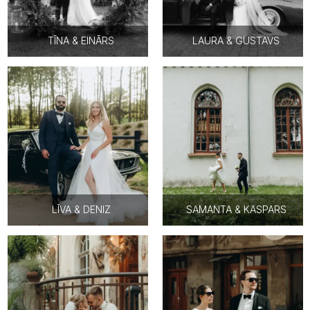
TĪNA & EINĀRS
LAURA & GUSTAVS
LĪVA & DENIZ
SAMANTA & KASPARS