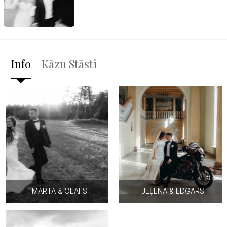
Info
Kāzu Stāsti
MARTA & OLAFS
JEĻENA & EDGARS