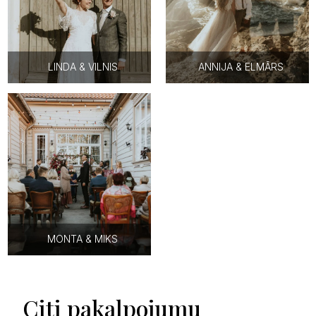
LINDA & VILNIS
ANNIJA & ELMĀRS
MONTA & MIKS
Citi pakalpojumu