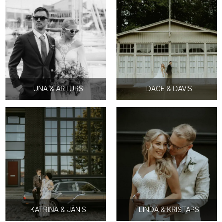
UNA & ARTŪRS
DACE & DĀVIS
KATRĪNA & JĀNIS
LINDA & KRISTAPS