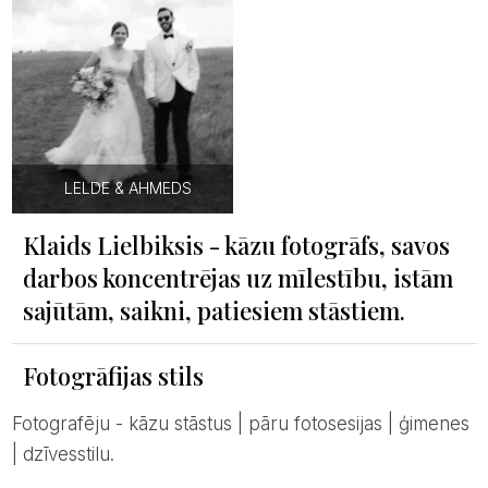
LELDE & AHMEDS
Klaids Lielbiksis - kāzu fotogrāfs, savos
darbos koncentrējas uz mīlestību, istām
sajūtām, saikni, patiesiem stāstiem.
Fotogrāfijas stils
Fotografēju - kāzu stāstus | pāru fotosesijas | ģimenes
| dzīvesstilu.