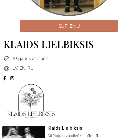
SŪTI ZIŅU
KLAIDS LIELBIKSIS
10 gadus ar mums
LV, EN, RU
Klaids Lielbiksis
Attēloju divu cilvēku mīlestību