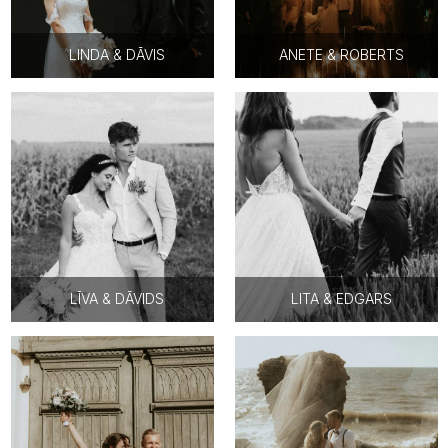
LINDA & DĀVIS
ANETE & ROBERTS
LĪVA & DĀVIDS
LITA & EDGARS