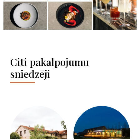
Citi pakalpojumu
sniedzēji
GRAVU ŠĶŪNIS