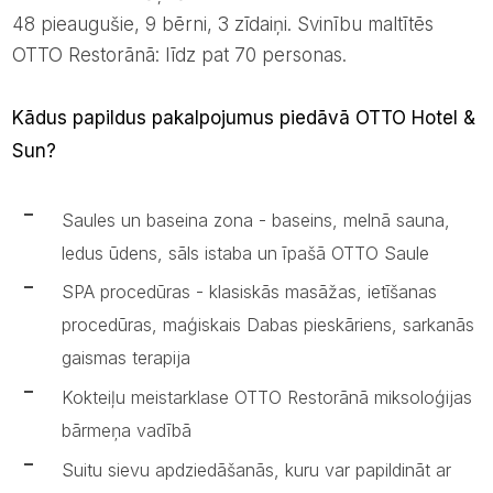
48 pieaugušie, 9 bērni, 3 zīdaiņi. Svinību maltītēs
OTTO Restorānā: līdz pat 70 personas.
Kādus papildus pakalpojumus piedāvā OTTO Hotel &
Sun?
Saules un baseina zona - baseins, melnā sauna,
ledus ūdens, sāls istaba un īpašā OTTO Saule
SPA procedūras - klasiskās masāžas, ietīšanas
procedūras, maģiskais Dabas pieskāriens, sarkanās
gaismas terapija
Kokteiļu meistarklase OTTO Restorānā miksoloģijas
bārmeņa vadībā
Suitu sievu apdziedāšanās, kuru var papildināt ar