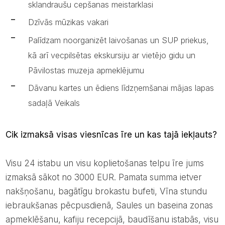
sklandraušu cepšanas meistarklasi
Dzīvās mūzikas vakari
Palīdzam noorganizēt laivošanas un SUP priekus,
kā arī vecpilsētas ekskursiju ar vietējo gidu un
Pāvilostas muzeja apmeklējumu
Dāvanu kartes un ēdiens līdzņemšanai mājas lapas
sadaļā Veikals
Cik izmaksā visas viesnīcas īre un kas tajā iekļauts?
Visu 24 istabu un visu koplietošanas telpu īre jums
izmaksā sākot no 3000 EUR. Pamata summa ietver
nakšņošanu, bagātīgu brokastu bufeti, Vīna stundu
iebraukšanas pēcpusdienā, Saules un baseina zonas
apmeklēšanu, kafiju recepcijā, baudīšanu istabās, visu