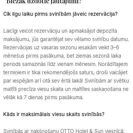
Biežāk uzdotie jautājumi?
Cik ilgu laiku pirms svinībām jāveic rezervācija?
Laicīgi veicot rezervāciju un apmaksājot depozīta
maksājumu, jūs garantējat sev vēlamo svinību datumu.
Rezervācijas uz vasaras sezonu iesakām veikt 3–6
mēnešus pirms pasākuma, bet ziemas sezonā laika
periods samazinās līdz vienam mēnesim. Norādītajiem
termiņiem ir tikai rekomendējošs saturs, droši vaicājiet
par iespējām arī citā sev ērtā laikā! Svinībām ar svētku
maltīti precīza viesu skaita un maltītes saskaņošana ne
vēlāk kā 7 dienas pirms pasākuma.
Kāds ir maksimālais viesu skaits svinībās?
Svinībās ar nakšņošanu OTTO Hotel & Sun viesnīcā: