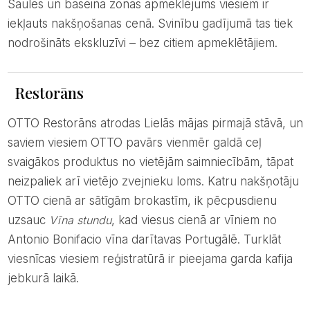
Saules un baseina zonas apmeklējums viesiem ir
iekļauts nakšņošanas cenā. Svinību gadījumā tas tiek
nodrošināts ekskluzīvi – bez citiem apmeklētājiem.
Restorāns
OTTO Restorāns atrodas Lielās mājas pirmajā stāvā, un
saviem viesiem OTTO pavārs vienmēr galdā ceļ
svaigākos produktus no vietējām saimniecībām, tāpat
neizpaliek arī vietējo zvejnieku loms. Katru nakšņotāju
OTTO cienā ar sātīgām brokastīm, ik pēcpusdienu
uzsauc
Vīna stundu
, kad viesus cienā ar vīniem no
Antonio Bonifacio vīna darītavas Portugālē. Turklāt
viesnīcas viesiem reģistratūrā ir pieejama garda kafija
jebkurā laikā.