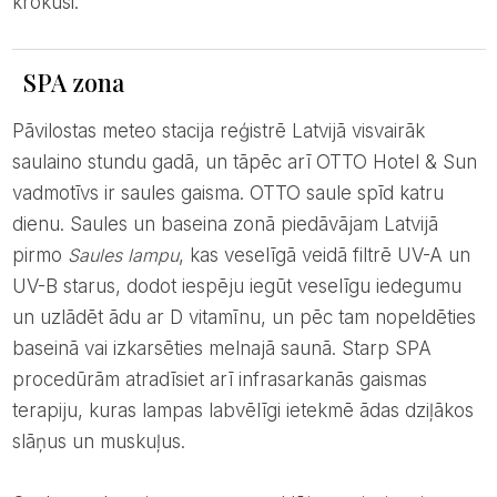
krokusi.
SPA zona
Pāvilostas meteo stacija reģistrē Latvijā visvairāk
saulaino stundu gadā, un tāpēc arī OTTO Hotel & Sun
vadmotīvs ir saules gaisma. OTTO saule spīd katru
dienu. Saules un baseina zonā piedāvājam Latvijā
pirmo
Saules lampu
, kas veselīgā veidā filtrē UV-A un
UV-B starus, dodot iespēju iegūt veselīgu iedegumu
un uzlādēt ādu ar D vitamīnu, un pēc tam nopeldēties
baseinā vai izkarsēties melnajā saunā. Starp SPA
procedūrām atradīsiet arī infrasarkanās gaismas
terapiju, kuras lampas labvēlīgi ietekmē ādas dziļākos
slāņus un muskuļus.