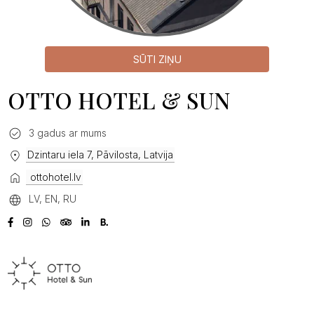
SŪTI ZIŅU
OTTO HOTEL & SUN
3 gadus ar mums
Dzintaru iela 7, Pāvilosta, Latvija
ottohotel.lv
LV, EN, RU