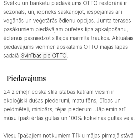
Svētku un banketu piedāvājums OTTO restorānā ir
sezonāls, un, iepriekš saskaņojot, iespējamas arī
vegānās un veģetārās ēdienu opcijas. Jumta terases
pasākumiem piedāvājam bufetes tipa apkalpošanu,
ēdienus pasniedzot siltajos marmīta traukos. Aktuālais
piedāvājums vienmēr apskatāms OTTO mājas lapas
sadaļā
Svinības pie OTTO
.
Piedāvājums
24 ziemeļnieciska stila istabās katram viesim ir
ekoloģiski dušas piederumi, matu fēns, čības un
peldmēteļi, minibārs, tējas piederumi. Jāpiemin arī
mūsu īpaši ērtās gultas un 100% kokvilnas gultas veļa.
Viesu īpašajiem notikumiem Tīklu mājas pirmajā stāvā