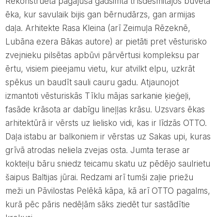
Rekonstruēta pagājušā gadsimta trīsdesmitajos būvēta
ēka, kur savulaik bijis gan bērnudārzs, gan armijas
daļa. Arhitekte Rasa Kleina (arī Zeimuļa Rēzeknē,
Lubāna ezera Bākas autore) ar pietāti pret vēsturisko
zvejnieku pilsētas apbūvi pārvērtusi kompleksu par
ērtu, visiem pieejamu vietu, kur atvilkt elpu, uzkrāt
spēkus un baudīt sauli cauru gadu. Atjaunojot
izmantoti vēsturiskās Tīklu mājas sarkanie ķieģeļi,
fasāde krāsota ar dabīgu lineļļas krāsu. Uzsvars ēkas
arhitektūrā ir vērsts uz lielisko vidi, kas ir līdzās OTTO.
Daļa istabu ar balkoniem ir vērstas uz Sakas upi, kuras
grīvā atrodas neliela zvejas osta. Jumta terase ar
kokteiļu bāru sniedz teicamu skatu uz pēdējo saulrietu
šaipus Baltijas jūrai. Redzami arī tumši zaļie priežu
meži un Pāvilostas Pelēkā kāpa, kā arī OTTO pagalms,
kurā pēc pāris nedēļām sāks ziedēt tur sastādītie