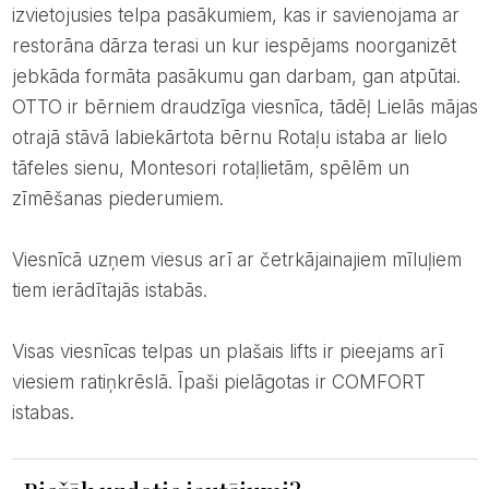
izvietojusies telpa pasākumiem, kas ir savienojama ar
restorāna dārza terasi un kur iespējams noorganizēt
jebkāda formāta pasākumu gan darbam, gan atpūtai.
OTTO ir bērniem draudzīga viesnīca, tādēļ Lielās mājas
otrajā stāvā labiekārtota bērnu Rotaļu istaba ar lielo
tāfeles sienu, Montesori rotaļlietām, spēlēm un
zīmēšanas piederumiem.
Viesnīcā uzņem viesus arī ar četrkājainajiem mīluļiem
tiem ierādītajās istabās.
Visas viesnīcas telpas un plašais lifts ir pieejams arī
viesiem ratiņkrēslā. Īpaši pielāgotas ir COMFORT
istabas.