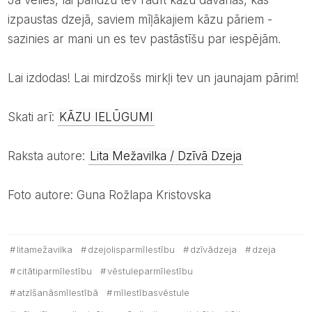
izpaustas dzejā, saviem mīļākajiem kāzu pāriem -
sazinies ar mani un es tev pastāstīšu par iespējām.
Lai izdodas! Lai mirdzošs mirkļi tev un jaunajam pārim!
Skati arī:
KĀZU IELŪGUMI
Raksta autore:
Lita Mežavilka / Dzīvā Dzeja
Foto autore: Guna Rožlapa Kristovska
litamežavilka
dzejolisparmīlestību
dzīvādzeja
dzeja
citātiparmīlestību
vēstuleparmīlestību
atzīšanāsmīlestībā
mīlestībasvēstule