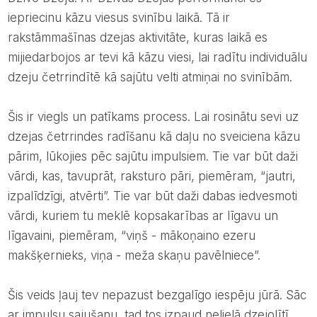
iepriecinu kāzu viesus svinību laikā. Tā ir
rakstāmmašīnas dzejas aktivitāte, kuras laikā es
mijiedarbojos ar tevi kā kāzu viesi, lai radītu individuālu
dzeju četrrindītē kā sajūtu velti atmiņai no svinībām.
šis ir viegls un patīkams process. Lai rosinātu sevi uz
dzejas četrrindes radīšanu kā daļu no sveiciena kāzu
pārim, lūkojies pēc sajūtu impulsiem. Tie var būt daži
vārdi, kas, tavuprāt, raksturo pāri, piemēram, “jautri,
izpalīdzīgi, atvērti”. Tie var būt daži dabas iedvesmoti
vārdi, kuriem tu meklē kopsakarības ar līgavu un
līgavaini, piemēram, “viņš - mākoņaino ezeru
makšķernieks, viņa - meža skaņu pavēlniece”.
šis veids ļauj tev nepazust bezgalīgo iespēju jūrā. Sāc
ar impulsu sajušanu, tad tos izpaud nelielā dzejolītī.