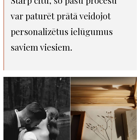
Starp citu, šo pašu procesu
var paturēt prātā veidojot
personalizētus ielūgumus
saviem viesiem.