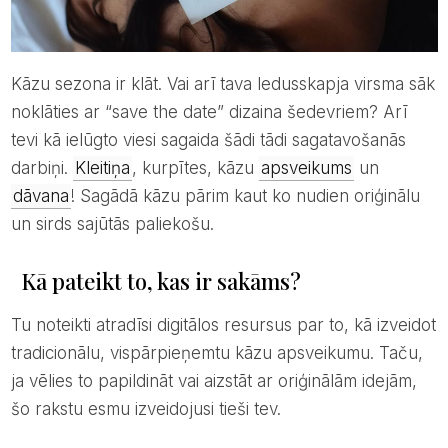
Kāzu sezona ir klāt. Vai arī tava ledusskapja virsma sāk
noklāties ar “save the date” dizaina šedevriem? Arī
tevi kā ielūgto viesi sagaida šādi tādi sagatavošanās
darbiņi.
Kleitiņa
, kurpītes, kāzu
apsveikums
un
dāvana
! Sagādā kāzu pārim kaut ko nudien oriģinālu
un sirds sajūtās paliekošu.
Kā pateikt to, kas ir sakāms?
Tu noteikti atradīsi digitālos resursus par to, kā izveidot
tradicionālu, vispārpieņemtu kāzu apsveikumu. Taču,
ja vēlies to papildināt vai aizstāt ar oriģinālām idejām,
šo rakstu esmu izveidojusi tieši tev.