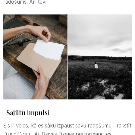
radošums. Arī tevī!
Sajūtu impulsi
šis ir veids, kā es sāku izpaust savu radošumu - rakstīt
Dzīvo Dzeju. Ar Dzīvās Dzejas performanci es