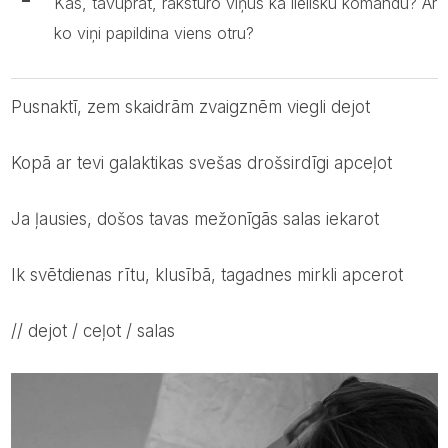
Kas, tavuprāt, raksturo viņus kā lielisku komandu? Ar
ko viņi papildina viens otru?
pusnaktī, zem skaidrām zvaigznēm viegli dejot
kopā ar tevi galaktikas svešas drošsirdīgi apceļot
ja ļausies, došos tavas mežonīgās salas iekarot
ik svētdienas rītu, klusībā, tagadnes mirkli apcerot
// dejot / ceļot / salas