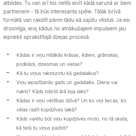
atbildes. Tu vari arī tos netīši ievīt kādā sarunā ar šiem
partneriem - tā būs interesanta spēle. Tālāk brīvā
formātā vari rakstīt pārim tādu kā sajūtu vēstuli. Ja esi
drosmīga, ievij kādus no atnākušajiem impulsiem jau
iepriekš aprakstītajā dzejas procesā.
Kādas ir viņu mīļākās krāsas, ēdieni, grāmatas,
podkāsti, dziesmas un vietas?
Kā tu viņus raksturotu kā gadalaikus?
Viņu iepazīšanās gads un gadalaiks. Diena vai
nakts? Kāds tobrīd ārā bija laiks?
Kādas ir viņu vērtības dzīvē? Un ko viņi tiecas, ko
vēlas radīt kopdzīves laikā?
Kāds varētu būt viņu kopdzīves moto, no tā skata,
kā tieši tu viņus pazīsti?