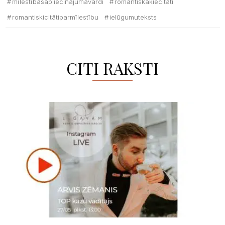
mīlestībasapliecinājumavārdi
romantiskākiecitāti
romantiskicitātiparmīlestību
ielūgumuteksts
CITI RAKSTI