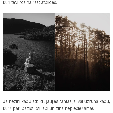
kuri tevi rosina rast atbildes.
Ja nezini kādu atbildi, ļaujies fantāzijai vai uzrunā kādu,
kurš pāri pazīst ļoti labi un zina nepieciešamās