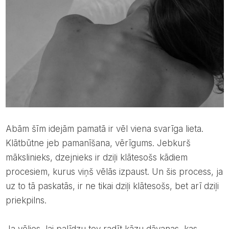
Abām šīm idejām pamatā ir vēl viena svarīga lieta.
Klātbūtne jeb pamanīšana, vērīgums. Jebkurš
mākslinieks, dzejnieks ir dziļi klātesošs kādiem
procesiem, kurus viņš vēlās izpaust. Un šis process, ja
uz to tā paskatās, ir ne tikai dziļi klātesošs, bet arī dziļi
priekpilns.
Ja vēlies, lai palīdzu tev radīt kāzu dāvanas, kas