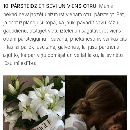
10. PĀRSTEIDZIET SEVI UN VIENS OTRU!
Mums
nekad nevajadzētu aizmirst vienam otru pārsteigt. Pat,
ja esat izplānojuši kopā, kā jauki pavadīt savu kāzu
gadadienu, atstājiet vietu iztēlei un sagatavojiet viens
otram pārsteigumu - dāvana, priekšnesums vai kas cits
- tas lai paliek jūsu ziņā, galvenais, lai jūsu partneris
izjūt to, ka par viņu domājat un veltāt laiku, lai svinētu
jūsu mīlestību!