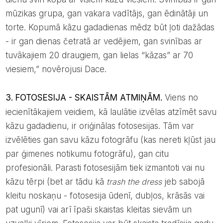
mūzikas grupa, gan vakara vadītājs, gan ēdinātāji un
torte. Kopumā kāzu gadadienas mēdz būt ļoti dažādas
- ir gan dienas četratā ar vedējiem, gan svinības ar
tuvākajiem 20 draugiem, gan lielas “kāzas” ar 70
viesiem,” novērojusi Dace.
3. FOTOSESIJA - SKAISTĀM ATMIŅĀM.
Viens no
iecienītākajiem veidiem, kā laulātie izvēlas atzīmēt savu
kāzu gadadienu, ir oriģinālas fotosesijas. Tām var
izvēlēties gan savu kāzu fotogrāfu (kas nereti kļūst jau
par ģimenes notikumu fotogrāfu), gan citu
profesionāli. Parasti fotosesijām tiek izmantoti vai nu
kāzu tērpi (bet ar tādu kā
trash the dress
jeb sabojā
kleitu noskaņu - fotosesija ūdenī, dubļos, krāsās vai
pat ugunī) vai arī īpaši skaistas kleitas sievām un