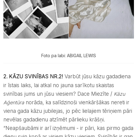
Foto pa labi: ABIGAIL LEWIS
2. KĀZU SVINĪBAS NR.2!
Varbūt jūsu kāzu gadadiena
ir īstais laiks, lai atkal no jauna sarīkotu skaistas
svinības jums un jūsu viesiem? Dace Miezīte /
Kāzu
Aģentūra
norāda, ka salīdzinoši vienkāršākas nereti ir
viena gada kāzu jubilejas, jo pēc lielajiem tēriņiem pāri
nevēlas gadadienu atzīmēt pārlieku krāšņi.
“Neapšaubāmi ir arī izņēmumi - ir pāri, kas pirmo gada
dienu svin kopā ar visiem kāzu viesiem. Svinībās ir gan