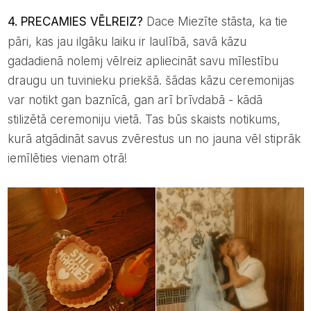
4. PRECAMIES VĒLREIZ?
Dace Miezīte stāsta, ka tie
pāri, kas jau ilgāku laiku ir laulībā, savā kāzu
gadadienā nolemj vēlreiz apliecināt savu mīlestību
draugu un tuvinieku priekšā. šādas kāzu ceremonijas
var notikt gan baznīcā, gan arī brīvdabā - kādā
stilizētā ceremoniju vietā. Tas būs skaists notikums,
kurā atgādināt savus zvērestus un no jauna vēl stiprāk
iemīlēties vienam otrā!