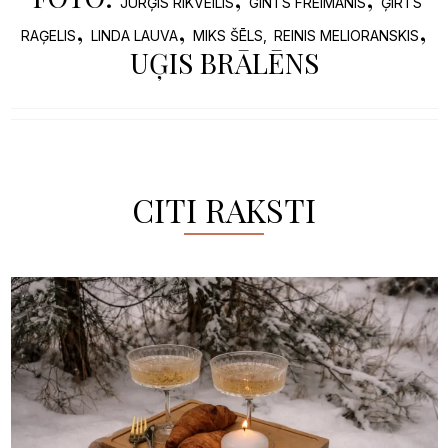
JURĢIS RIKVEILIS
GINTS FREIMANIS
ĢIRTS
,
,
,
RAĢELIS
LINDA LAUVA
MIKS ŠĒLS,
REINIS MELIORANSKIS
UĢIS BRĀLĒNS
CITI RAKSTI