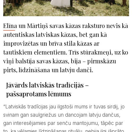
Elīna un Mārtiņš savas kāzas raksturo nevis kā
autentiskas latviskas kāzas, bet gan kā
improvizētas un brīva stila kāzas ar
tautiskiem elementiem. Trīs stūrakmeņi, uz ko
viņi balstīja savas kāzas, bija – pirmskāzu
pirts, līdzināšana un latvju danči.
Jāvārds latviskās tradīcijās –
pašsaprotams lēmums
“Latviskās tradīcijas jau ilgstoši mums ir tuvas sirdij, jo
svinam gan saulgriežus un dancojam latvju dančus,
gan interesējamies par senču mantojumu, tāpēc par
to, ka vēlamies līdzināšanas rituālu, nebija ilgi jāprāto.