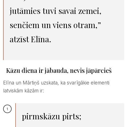
jutāmies tuvi savai zemei,
senčiem un viens otram,”
atzīst Elīna.
Kāzu diena ir jābauda, nevis jāpārcieš
Elīna un Mārtiņš uzskata, ka svarīgākie elementi
latviskām kāzām ir:
pirmskāzu pirts;