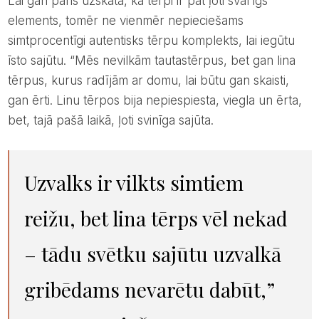
Lai gan pāris uzskata, ka tērpi ir pat ļoti svarīgs
elements, tomēr ne vienmēr nepieciešams
simtprocentīgi autentisks tērpu komplekts, lai iegūtu
īsto sajūtu. “Mēs nevilkām tautastērpus, bet gan lina
tērpus, kurus radījām ar domu, lai būtu gan skaisti,
gan ērti. Linu tērpos bija nepiespiesta, viegla un ērta,
bet, tajā pašā laikā, ļoti svinīga sajūta.
Uzvalks ir vilkts simtiem
reižu, bet lina tērps vēl nekad
– tādu svētku sajūtu uzvalkā
gribēdams nevarētu dabūt,”