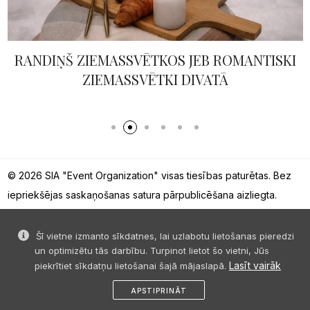
RANDIŅŠ ZIEMASSVĒTKOS JEB ROMANTISKI
ZIEMASSVĒTKI DIVATĀ
© 2026 SIA "Event Organization" visas tiesības paturētas. Bez
iepriekšējas saskaņošanas satura pārpublicēšana aizliegta.
Šī vietne izmanto sīkdatnes, lai uzlabotu lietošanas pieredzi
un optimizētu tās darbību. Turpinot lietot šo vietni, Jūs
Lasīt vairāk
piekrītiet sīkdatņu lietošanai šajā mājaslapā.
APSTIPRINĀT