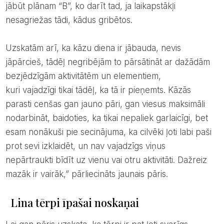
jābūt plānam “B”, ko darīt tad, ja laikapstākļi
nesagriežas tādi, kādus gribētos.
Uzskatām arī, ka kāzu diena ir jābauda, nevis
jāpārcieš, tādēļ negribējām to pārsātināt ar dažādām
bezjēdzīgām aktivitātēm un elementiem,
kuri vajadzīgi tikai tādēļ, ka tā ir pieņemts. Kāzās
parasti cenšas gan jauno pāri, gan viesus maksimāli
nodarbināt, baidoties, ka tikai nepaliek garlaicīgi, bet
esam nonākuši pie secinājuma, ka cilvēki ļoti labi paši
prot sevi izklaidēt, un nav vajadzīgs viņus
nepārtraukti bīdīt uz vienu vai otru aktivitāti. Dažreiz
mazāk ir vairāk,” pārliecināts jaunais pāris.
Lina tērpi īpašai noskaņai