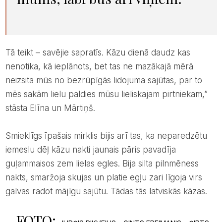
Tā teikt – savējie sapratīs. Kāzu dienā daudz kas
nenotika, kā ieplānots, bet tas ne mazākajā mērā
neizsita mūs no bezrūpīgās lidojuma sajūtas, par to
mēs sakām lielu paldies mūsu lieliskajam pirtniekam,”
stāsta Elīna un Mārtiņš.
Smieklīgs īpašais mirklis bijis arī tas, ka neparedzētu
iemeslu dēļ kāzu nakti jaunais pāris pavadīja
guļammaisos zem lielas egles. Bija silta pilnmēness
nakts, smaržoja skujas un platie egļu zari līgoja virs
galvas radot mājīgu sajūtu. Tādas tās latviskās kāzas.
FOTO:
,
,