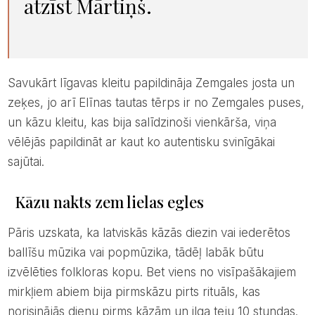
atzīst Mārtiņš.
Savukārt līgavas kleitu papildināja Zemgales josta un
zeķes, jo arī Elīnas tautas tērps ir no Zemgales puses,
un kāzu kleitu, kas bija salīdzinoši vienkārša, viņa
vēlējās papildināt ar kaut ko autentisku svinīgākai
sajūtai.
Kāzu nakts zem lielas egles
Pāris uzskata, ka latviskās kāzās diezin vai iederētos
ballīšu mūzika vai popmūzika, tādēļ labāk būtu
izvēlēties folkloras kopu. Bet viens no visīpašākajiem
mirkļiem abiem bija pirmskāzu pirts rituāls, kas
norisinājās dienu pirms kāzām un ilga teju 10 stundas.