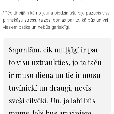
“Pēc tā bijām kā no jauna piedzimuši, bija pazudis viss
pirmskāzu stress, raizes, domas par to, kā būs un vai
viesiem patiks un nebūs garlaicīgi.
Sapratām, cik muļķīgi ir par
to visu uztraukties, jo tā taču
ir mūsu diena un tie ir mūsu
tuvinieki un draugi, nevis
sveši cilvēki. Un, ja labi būs
mums, labi būs arī viņiem.