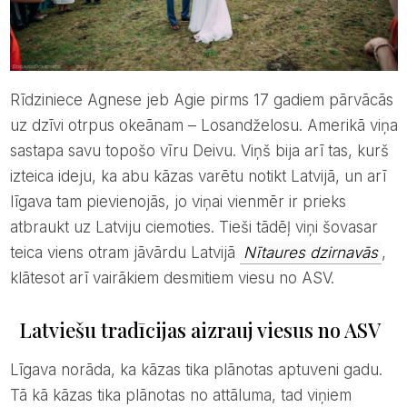
Rīdziniece Agnese jeb Agie pirms 17 gadiem pārvācās
uz dzīvi otrpus okeānam – Losandželosu. Amerikā viņa
sastapa savu topošo vīru Deivu. Viņš bija arī tas, kurš
izteica ideju, ka abu kāzas varētu notikt Latvijā, un arī
līgava tam pievienojās, jo viņai vienmēr ir prieks
atbraukt uz Latviju ciemoties. Tieši tādēļ viņi šovasar
teica viens otram jāvārdu Latvijā
Nītaures dzirnavās
,
klātesot arī vairākiem desmitiem viesu no ASV.
Latviešu tradīcijas aizrauj viesus no ASV
Līgava norāda, ka kāzas tika plānotas aptuveni gadu.
Tā kā kāzas tika plānotas no attāluma, tad viņiem