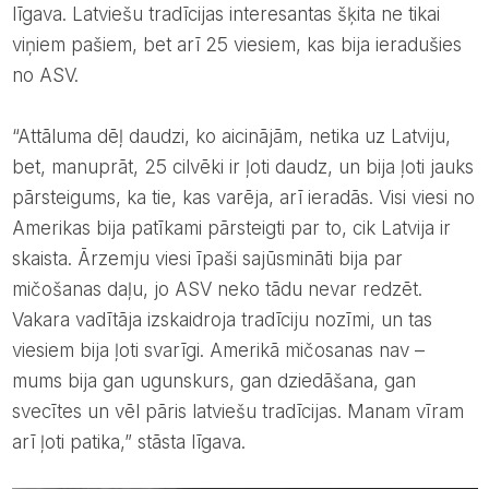
līgava. Latviešu tradīcijas interesantas šķita ne tikai
viņiem pašiem, bet arī 25 viesiem, kas bija ieradušies
no ASV.
“Attāluma dēļ daudzi, ko aicinājām, netika uz Latviju,
bet, manuprāt, 25 cilvēki ir ļoti daudz, un bija ļoti jauks
pārsteigums, ka tie, kas varēja, arī ieradās. Visi viesi no
Amerikas bija patīkami pārsteigti par to, cik Latvija ir
skaista. Ārzemju viesi īpaši sajūsmināti bija par
mičošanas daļu, jo ASV neko tādu nevar redzēt.
Vakara vadītāja izskaidroja tradīciju nozīmi, un tas
viesiem bija ļoti svarīgi. Amerikā mičosanas nav –
mums bija gan ugunskurs, gan dziedāšana, gan
svecītes un vēl pāris latviešu tradīcijas. Manam vīram
arī ļoti patika,” stāsta līgava.