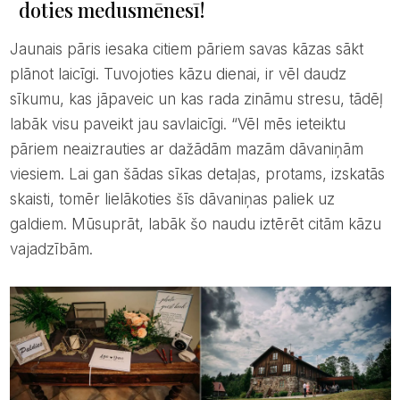
doties medusmēnesī!
Jaunais pāris iesaka citiem pāriem savas kāzas sākt
plānot laicīgi. Tuvojoties kāzu dienai, ir vēl daudz
sīkumu, kas jāpaveic un kas rada zināmu stresu, tādēļ
labāk visu paveikt jau savlaicīgi. “Vēl mēs ieteiktu
pāriem neaizrauties ar dažādām mazām dāvaniņām
viesiem. Lai gan šādas sīkas detaļas, protams, izskatās
skaisti, tomēr lielākoties šīs dāvaniņas paliek uz
galdiem. Mūsuprāt, labāk šo naudu iztērēt citām kāzu
vajadzībām.