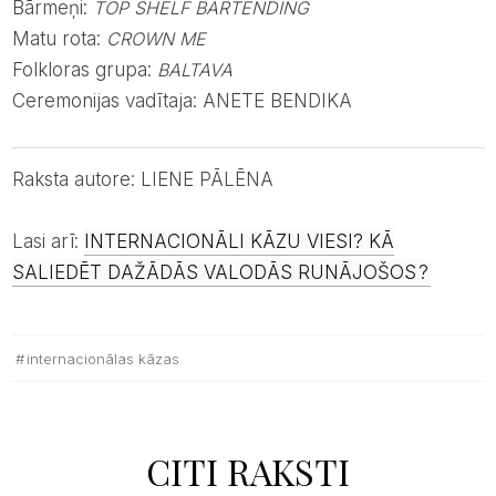
Bārmeņi:
TOP SHELF BARTENDING
Matu rota:
CROWN ME
Folkloras grupa:
BALTAVA
Ceremonijas vadītaja: ANETE BENDIKA
Raksta autore: LIENE PĀLĒNA
Lasi arī:
INTERNACIONĀLI KĀZU VIESI? KĀ
SALIEDĒT DAŽĀDĀS VALODĀS RUNĀJOŠOS
?
internacionālas kāzas
CITI RAKSTI