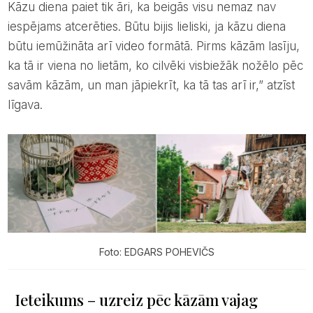
Kāzu diena paiet tik āri, ka beigās visu nemaz nav
iespējams atcerēties. Būtu bijis lieliski, ja kāzu diena
būtu iemūžināta arī video formātā. Pirms kāzām lasīju,
ka tā ir viena no lietām, ko cilvēki visbiežāk nožēlo pēc
savām kāzām, un man jāpiekrīt, ka tā tas arī ir,” atzīst
līgava.
Foto: EDGARS POHEVIČS
Ieteikums – uzreiz pēc kāzām vajag