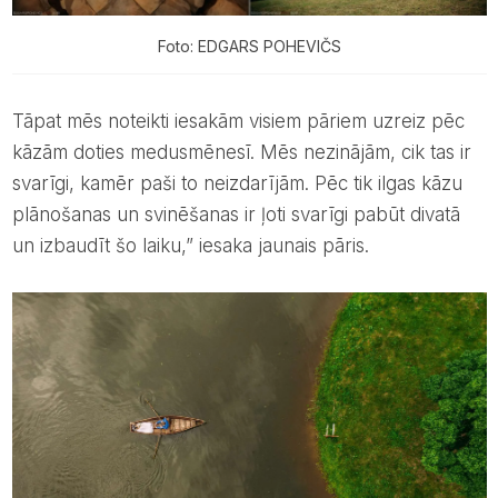
Foto: EDGARS POHEVIČS
Tāpat mēs noteikti iesakām visiem pāriem uzreiz pēc
kāzām doties medusmēnesī. Mēs nezinājām, cik tas ir
svarīgi, kamēr paši to neizdarījām. Pēc tik ilgas kāzu
plānošanas un svinēšanas ir ļoti svarīgi pabūt divatā
un izbaudīt šo laiku,” iesaka jaunais pāris.