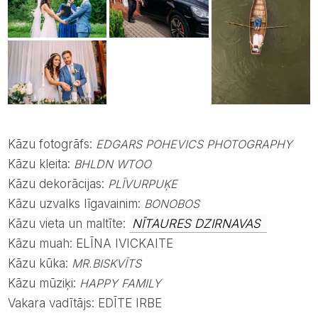
Kāzu fotogrāfs:
EDGARS POHEVICS PHOTOGRAPHY
Kāzu kleita:
BHLDN WTOO
Kāzu dekorācijas:
PLĪVURPUĶE
Kāzu uzvalks līgavainim:
BONOBOS
Kāzu vieta un maltīte:
NĪTAURES DZIRNAVAS
Kāzu muah: ELĪNA IVICKAITE
Kāzu kūka:
MR.BISKVĪTS
Kāzu mūziķi:
HAPPY FAMILY
Vakara vadītājs: EDĪTE IRBE