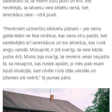
sasēdinātu tā, lai visiem būtu jautri un ērti. Viņi
nevēlējās, lai latviešu viesi sēdētu vienā, bet
amerikāņu viesi – otrā pusē.
“Pievērsām uzmanību sēdvietu plānam – pie viena
galda likām ne tikai cilvēkus, kas viens otru pazīst, bet
samiksējām arī amerikāņus un tos latviešus, kas runā
angļu valodā. Mūsuprāt, ir ļoti svarīgi, lai viesi kāzās
justos ērti. Mums bija svarīgi, lai neviens viesis nejustos
tā, ka nesaprot, kas notiek apkārt, jo mēs paši esam
bijuši situācijās, kad cilvēki runā citās valodās un
jūtamies ļoti neērti,” tā jaunais pāris.