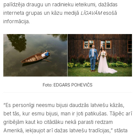
palīdzēja draugu un radinieku ieteikumi, dažādas
interneta grupas un kāzu medijā
LĪGAVĀM
esošā
informācija.
Foto: EDGARS POHEVIČS
“Es personīgi neesmu bijusi daudzās latviešu kāzās,
bet tās, kur esmu bijusi, man ir ļoti patikušas. Tāpēc arī
gribējām kaut ko citādāku nekā parasti redzam
Amerikā, iekļaujot arī dažas latviešu tradīcijas,” stāsta