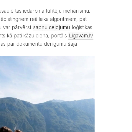
ēc stingriem reāllaika algoritmiem, pat
tu var pārvērst
sapņu ceļojumu
loģistikas
ts kā pati kāzu diena, portāls
Ligavam.lv
aubas par dokumentu derīgumu šajā