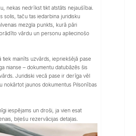
, nekas nedrīkst tikt atstāts nejaušībai.
solis, taču tas iedarbina juridisku
lvenais mezgla punkts, kurā pāri
ē norādīto vārdu un personu apliecinošo
rīga nianse – dokumentu datubāzēs šis
āvārds. Juridiski vecā pase ir derīga vēl
ētu nokārtot jaunos dokumentus Pilsonības
enais, biļešu rezervācijas detaļas.