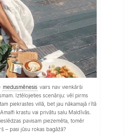
ē
medusmēnesis
vairs nav vienkārši
mam. Iztēlojieties scenāriju: vēl pirms
tam piekrastes villā, bet jau nākamajā rītā
 Amalfi krastu vai privātu salu Maldīvās.
 pieslēdzas pavisam piezemēta, tomēr
kurš – pasi jūsu rokas bagāžā?