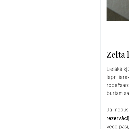
Zelta 
Lielākā kļūda, ko pāri pieļauj pārlieku liela satraukuma dēļ, ir vēlme biļetēs un viesnīcu rezervācijās uzreiz
lepni iera
robežsardz
burtam sa
Ja medus
rezervāci
veco pasi,