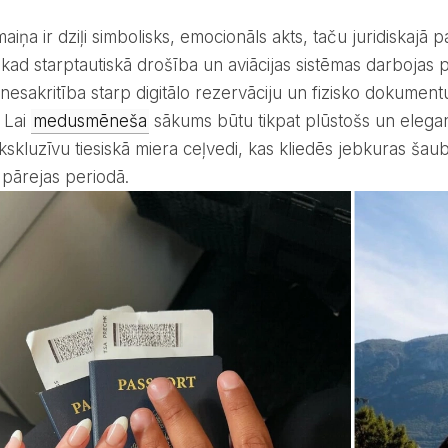
kad starptautiskā drošība un aviācijas sistēmas darbojas p
 nesakritība starp digitālo rezervāciju un fizisko dokumen
. Lai
medusmēneša
sākums būtu tikpat plūstošs un elegan
kskluzīvu tiesiskā miera ceļvedi, kas kliedēs jebkuras š
 pārejas periodā.