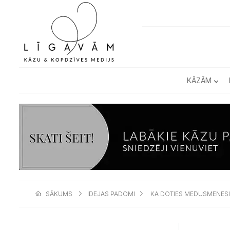
KĀZĀM
SĀKUMS
IDEJAS PADOMI
KA DOTIES MEDUSMENESI