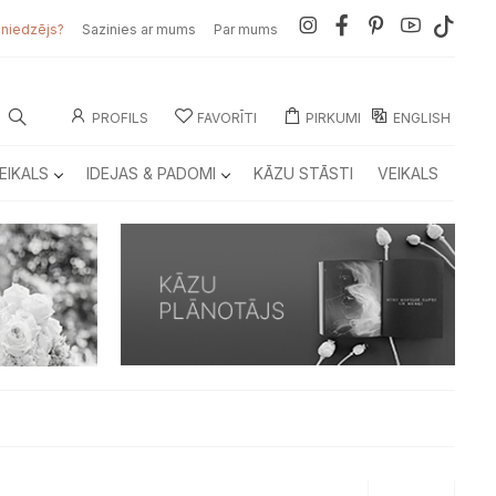
sniedzējs?
Sazinies ar mums
Par mums
PROFILS
FAVORĪTI
PIRKUMI
ENGLISH
EIKALS
IDEJAS & PADOMI
KĀZU STĀSTI
VEIKALS