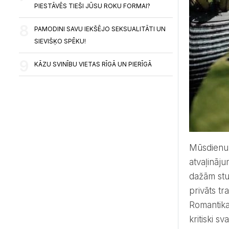
PIESTĀVĒS TIEŠI JŪSU ROKU FORMAI?
PAMODINI SAVU IEKŠĒJO SEKSUALITĀTI UN
SIEVIŠĶO SPĒKU!
KĀZU SVINĪBU VIETAS RĪGĀ UN PIERĪGĀ
Mūsdien
atvaļināju
dažām stun
privāts tr
Romantika
kritiski s