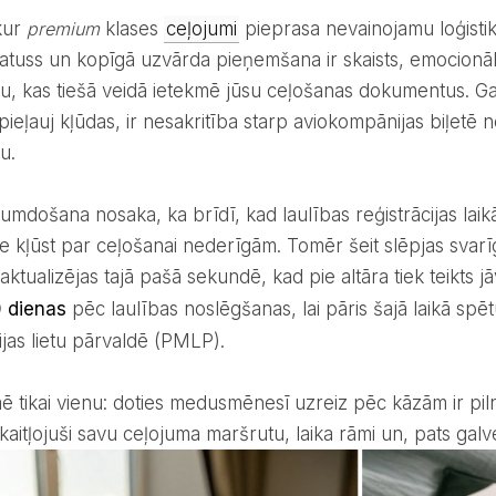
 kur
premium
klases
ceļojumi
pieprasa nevainojamu loģistiku
atuss un kopīgā uzvārda pieņemšana ir skaists, emocionāls 
, kas tiešā veidā ietekmē jūsu ceļošanas dokumentus. Ga
pieļauj kļūdas, ir nesakritība starp aviokompānijas biļet
u.
te kļūst par ceļošanai nederīgām. Tomēr šeit slēpjas sva
aktualizējas tajā pašā sekundē, kad pie altāra tiek teikts j
 dienas
pēc laulības noslēgšanas, lai pāris šajā laikā sp
ijas lietu pārvaldē (PMLP).
skaitļojuši savu ceļojuma maršrutu, laika rāmi un, pats galv