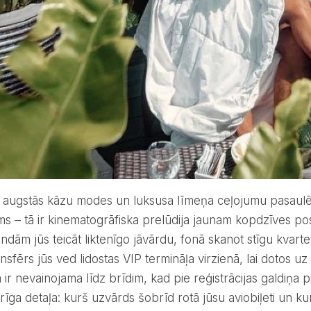
u augstās kāzu modes un luksusa līmeņa ceļojumu pasaul
ms – tā ir kinematogrāfiska prelūdija jaunam kopdzīves pos
dām jūs teicāt liktenīgo jāvārdu, fonā skanot stīgu kvarte
ansfērs jūs ved lidostas VIP termināļa virzienā, lai dotos uz
 ir nevainojama līdz brīdim, kad pie reģistrācijas galdiņa
varīga detaļa: kurš uzvārds šobrīd rotā jūsu aviobiļeti un 