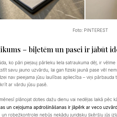
Foto: PINTEREST
likums – biļetēm un pasei ir jābūt 
kstīt savu jauno uzvārdu, lai gan fiziski jaunā pase vēl n
ei nav pieejama jūsu laulības apliecība – viņi pārbauda ti
krīt ar vārdu jūsu pasē.
mēnesī plānojat doties dažu dienu vai nedēļas laikā pēc 
jas un ceļojuma apdrošināšanas ir jāpērk ar veco uzvār
 un robežkontrolei nebūs nekādu juridisku šķēršļu jūs izlais