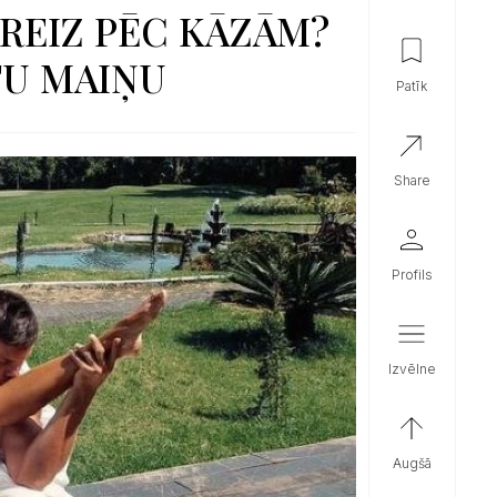
REIZ PĒC KĀZĀM?
TU MAIŅU
patīk
share
profils
izvēlne
augšā