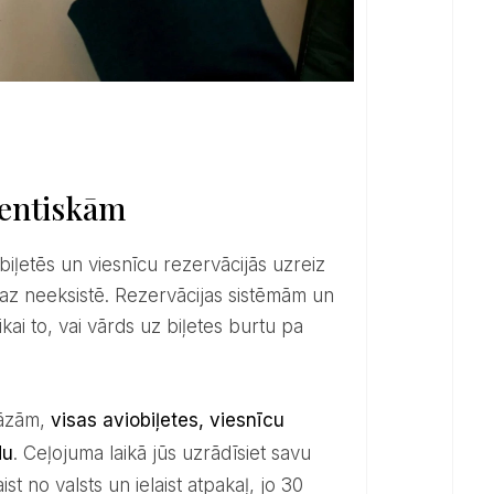
identiskām
emaz neeksistē. Rezervācijas sistēmām un
kai to, vai vārds uz biļetes burtu pa
kāzām,
visas aviobiļetes, viesnīcu
du
. Ceļojuma laikā jūs uzrādīsiet savu
t no valsts un ielaist atpakaļ, jo 30