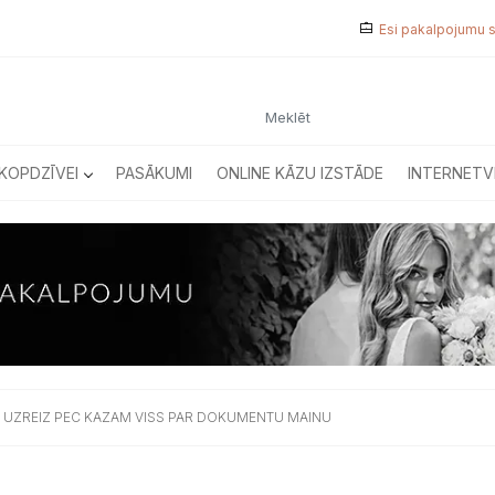
Esi pakalpojumu 
KOPDZĪVEI
PASĀKUMI
ONLINE KĀZU IZSTĀDE
INTERNETV
 UZREIZ PEC KAZAM VISS PAR DOKUMENTU MAINU