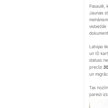
Pasaulē,
Jaunais st
mehānismu
visbiežāk 
dokument
Latvijas likumdošana nosaka, ka brīdī, kad laulības reģistrācijas laikā tiek mainīts uzvārds, iepriekšējā pase
un ID kar
statuss ne
precīzi
30
un migrāc
Tas nozīmē tikai vienu: doties medusmēnesī uzreiz pēc kāzām ir pilnīgi iespējams un droši, ja vien esat
pareizi iz