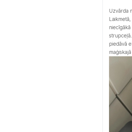
Uzvārda maiņa ir dziļi simbolisks, emocionāls akts, taču juridiskajā pasaulē tas iedarbina tūlītēju mehānismu.
Laikmetā, 
niecīgākā
strupceļā
piedāvā e
maģiskajā