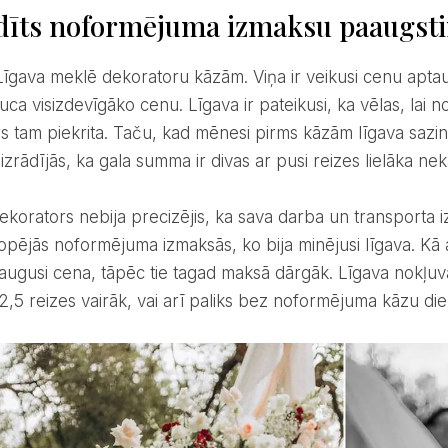
dīts noformējuma izmaksu paaugst
uca visizdevīgāko cenu. Līgava ir pateikusi, ka vēlas, la
s tam piekrita. Taču, kad mēnesi pirms kāzām līgava sazin
izrādījās, ka gala summa ir divas ar pusi reizes lielāka n
opējās noformējuma izmaksās, ko bija minējusi līgava. Kā a
eaugusi cena, tāpēc tie tagad maksā dārgāk. Līgava nokļuva ļ
2,5 reizes vairāk, vai arī paliks bez noformējuma kāzu die