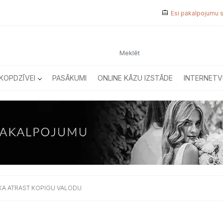
Esi pakalpojumu 
KOPDZĪVEI
PASĀKUMI
ONLINE KĀZU IZSTĀDE
INTERNETV
KA ATRAST KOPIGU VALODU