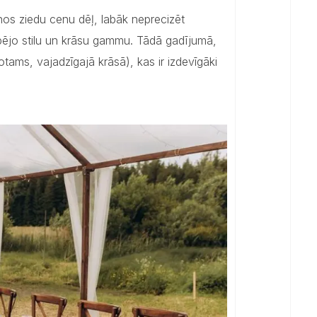
nos ziedu cenu dēļ, labāk neprecizēt
pējo stilu un krāsu gammu. Tādā gadījumā,
otams, vajadzīgajā krāsā), kas ir izdevīgāki