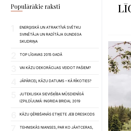
LĪ
Populārākie raksti
ENERĢISKĀ UN ATRAKTĪVĀ SVĒTKU
SVINĒTĀJA UN RADĪTĀJA GUNDEGA
SKUDRIŅA
TOP LĪGAVAS 2015 GADĀ
VAI KĀZU DEKORĀCIJAS VEIDOT PAŠIEM?
JĀPĀRCEĻ KĀZU DATUMS – KĀ RĪKOTIES?
JUTEKLISKA SIEVIŠĶĪBA MŪSDIENĪGĀ
IZPILDĪJUMĀ: INGRIDA BRIDAL 2019
KĀZU ĢĒRBŠANĀS ETIĶETE JEB DRESKODS
TEHNISKĀS NIANSES, PAR KO JĀATCERAS,