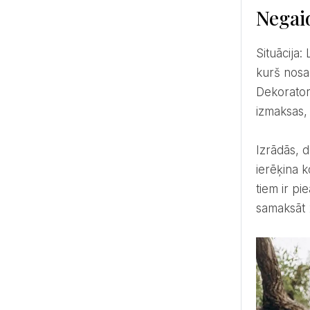
Negai
Situācija: Līgava meklē dekoratoru kāzām. Viņa ir veikusi cenu aptauju dekoratoru vidū un izvēlējusies to,
kurš nosa
Dekorator
izmaksas, 
Izrādās, dekorators nebija precizējis, ka sava darba un transporta izmaksas viņš rēķina atsevišķi, nevis
ierēķina k
tiem ir pi
samaksāt 