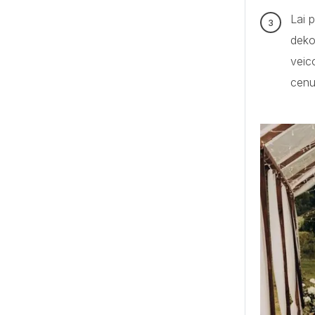
Lai 
deko
veic
cenu