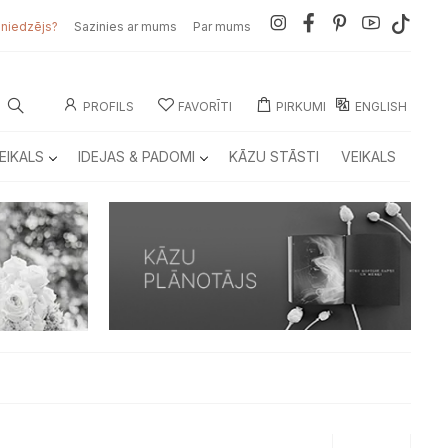
sniedzējs?
Sazinies ar mums
Par mums
PROFILS
FAVORĪTI
PIRKUMI
ENGLISH
EIKALS
IDEJAS & PADOMI
KĀZU STĀSTI
VEIKALS