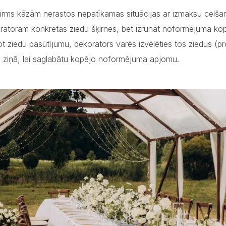
pirms kāzām nerastos nepatīkamas situācijas ar izmaksu celša
ratoram konkrētās ziedu šķirnes, bet izrunāt noformējuma ko
ot ziedu pasūtījumu, dekorators varēs izvēlēties tos ziedus (pr
 ziņā, lai saglabātu kopējo noformējuma apjomu.