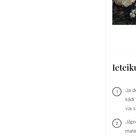
Ieteik
Ja d
kādi
vai 
Jāpr
mate