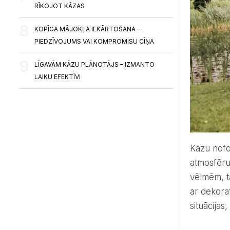
RĪKOJOT KĀZAS
KOPĪGA MĀJOKĻA IEKĀRTOŠANA –
PIEDZĪVOJUMS VAI KOMPROMISU CĪŅA
LĪGAVĀM KĀZU PLĀNOTĀJS – IZMANTO
LAIKU EFEKTĪVI
Kāzu nof
atmosfēru
vēlmēm, t
ar dekora
situācijas