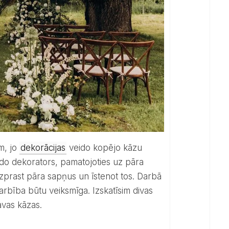
m, jo
dekorācijas
veido kopējo kāzu
do dekorators, pamatojoties uz pāra
izprast pāra sapņus un īstenot tos. Darbā
arbība būtu veiksmīga. Izskatīsim divas
avas kāzas.