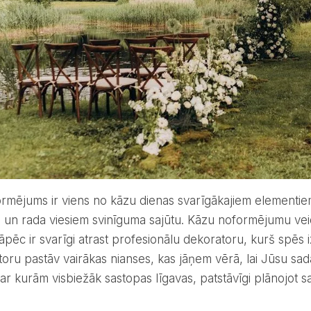
ormējums ir viens no kāzu dienas svarīgākajiem elementie
 un rada viesiem svinīguma sajūtu. Kāzu noformējumu vei
āpēc ir svarīgi atrast profesionālu dekoratoru, kurš spēs 
toru pastāv vairākas nianses, kas jāņem vērā, lai Jūsu sad
, ar kurām visbiežāk sastopas līgavas, patstāvīgi plānojot s