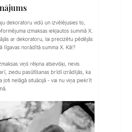
inājums
i noformējuma izmaksas iekļautos summā X.
ājās ar dekoratoru, lai precizētu pēdējās
ekā līgavas norādītā summa X. Kā!?
rī, ziedu pasūtīšanas brīdī izrādījās, ka
oti nelāgā situācijā - vai nu viņa piekrīt
nā.