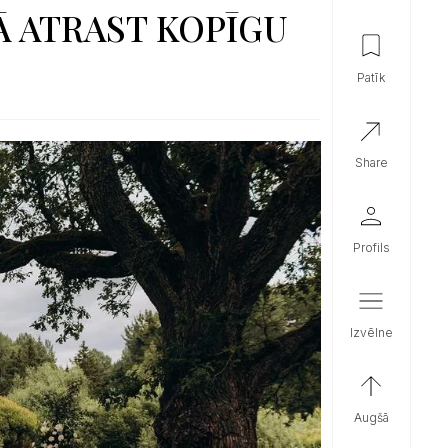
Ā ATRAST KOPĪGU
patīk
share
profils
izvēlne
augšā