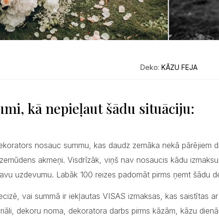
Deko:
KĀZU FEJA
umi, kā nepieļaut šādu situāciju:
ekorators nosauc summu, kas daudz zemāka nekā pārējiem dekor
 zemūdens akmeņi. Visdrīzāk, viņš nav nosaucis kādu izmaksu d
savu uzdevumu. Labāk 100 reizes padomāt pirms ņemt šādu d
ecizē, vai summā ir iekļautas VISAS izmaksas, kas saistītas ar d
riāli, dekoru noma, dekoratora darbs pirms kāzām, kāzu dienā