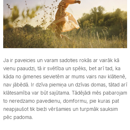
Ja ir paveicies un varam sadoties rokās ar vairāk kā
vienu paaudzi, tā ir svētība un spēks, bet arī tad, ka
kāda no ģimenes sievietēm ar mums vairs nav klātienē,
nav jābēdā. Ir dzīva piemiņa un dzīvas domas, tātad arī
klātesamība var būt sajūtama. Tādējādi mēs pabarojam
to neredzamo pavedienu, domformu, pie kuras pat
neapjaušot tik bieži vēršamies un turpmāk sauksim
pēc padoma.