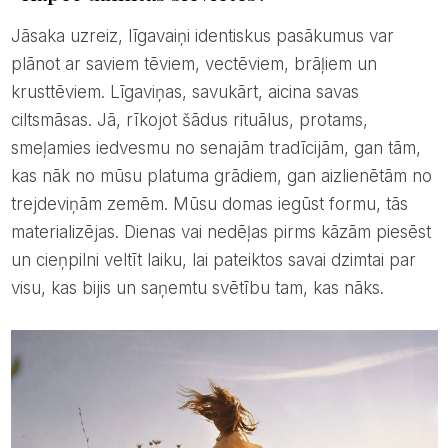
Jāsaka uzreiz, līgavaiņi identiskus pasākumus var
plānot ar saviem tēviem, vectēviem, brāļiem un
krusttēviem. Līgaviņas, savukārt, aicina savas
ciltsmāsas. Jā, rīkojot šādus rituālus, protams,
smeļamies iedvesmu no senajām tradīcijām, gan tām,
kas nāk no mūsu platuma grādiem, gan aizlienētām no
trejdeviņām zemēm. Mūsu domas iegūst formu, tās
materializējas. Dienas vai nedēļas pirms kāzām piesēst
un cieņpilni veltīt laiku, lai pateiktos savai dzimtai par
visu, kas bijis un saņemtu svētību tam, kas nāks.