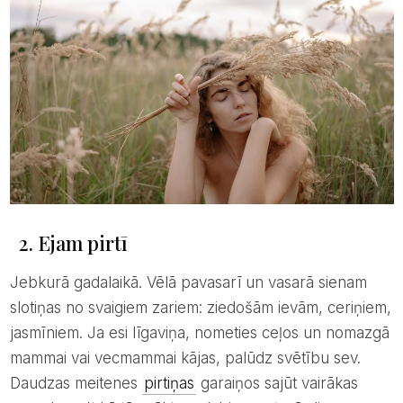
2. Ejam pirtī
Jebkurā gadalaikā. Vēlā pavasarī un vasarā sienam
slotiņas no svaigiem zariem: ziedošām ievām, ceriņiem,
jasmīniem. Ja esi līgaviņa, nometies ceļos un nomazgā
mammai vai vecmammai kājas, palūdz svētību sev.
Daudzas meitenes
pirtiņas
garaiņos sajūt vairākas