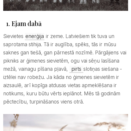
1. Ejam dabā
Sievietes
enerģija
ir zeme. Latviešiem tik tuva un
saprotama stihija. Tā ir auglība, spēks, tās ir mūsu
saknes gan tiešā, gan pārnestā nozīmē. Pārgājiens vai
pikniks ar ģimenes sievietēm, ogu vai sēņu lasīšana
mežā, vainagu pīšana pļavā,
pirts
slotiņas siešana -
iztēlei nav robežu. Ja kāda no ģimenes sievietēm ir
aizsaulē, arī kopīga atdusas vietas apmeklēšana ir
notikums, kuru būtu vērts ieplānot. Mēs tā godinām
pēctecību, turpināšanos viens otrā.