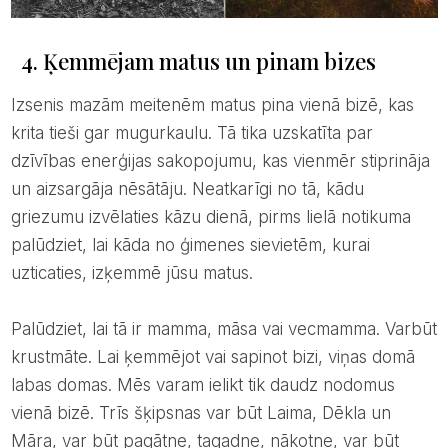
4. Ķemmējam matus un pinam bizes
Izsenis mazām meitenēm matus pina vienā bizē, kas
krita tieši gar mugurkaulu. Tā tika uzskatīta par
dzīvības enerģijas sakopojumu, kas vienmēr stiprināja
un aizsargāja nēsātāju. Neatkarīgi no tā, kādu
griezumu izvēlaties kāzu dienā, pirms lielā notikuma
palūdziet, lai kāda no ģimenes sievietēm, kurai
uzticaties, izķemmē jūsu matus.
Palūdziet, lai tā ir mamma, māsa vai vecmamma. Varbūt
krustmāte. Lai ķemmējot vai sapinot bizi, viņas domā
labas domas. Mēs varam ielikt tik daudz nodomus
vienā bizē. Trīs šķipsnas var būt Laima, Dēkla un
Māra, var būt pagātne, tagadne, nākotne, var būt