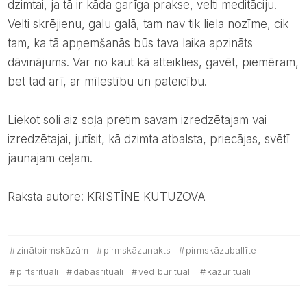
dzimtai, ja tā ir kāda garīga prakse, velti meditāciju.
Velti skrējienu, galu galā, tam nav tik liela nozīme, cik
tam, ka tā apņemšanās būs tava laika apzināts
dāvinājums. Var no kaut kā atteikties, gavēt, piemēram,
bet tad arī, ar mīlestību un pateicību.
Liekot soli aiz soļa pretim savam izredzētajam vai
izredzētajai, jutīsit, kā dzimta atbalsta, priecājas, svētī
jaunajam ceļam.
Raksta autore: KRISTĪNE KUTUZOVA
zinātpirmskāzām
pirmskāzunakts
pirmskāzuballīte
pirtsrituāli
dabasrituāli
vedīburituāli
kāzurituāli