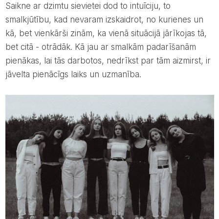
Saikne ar dzimtu sievietei dod to intuīciju, to
smalkjūtību, kad nevaram izskaidrot, no kurienes un
kā, bet vienkārši zinām, ka vienā situācijā jārīkojas tā,
bet citā - otrādāk. Kā jau ar smalkām padarīšanām
pienākas, lai tās darbotos, nedrīkst par tām aizmirst, ir
jāvelta pienācīgs laiks un uzmanība.