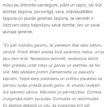
mūsu jau īstenotie sasniegumi, plāni un sapņi, var būt
dzimtas šķipsna, personīgā, sava, individualitātes
šķipsna un jaunās ģimenes šķipsna, lai vienmēr ir
līdzsvars starp kalpošanu savai dzimtai, sev un savai
jaunajai ģimenei.
“Es pati nodzēsu gaismu, lai paliekam tikai ielas lukturu
sardzē. Pirksti lēnām atlaida bizē saņemtos matus, un es
ļāvu tiem krist. Nesteidzos ķemmēt, nesteidzos kārtot.
Man gribējās uzlikt rokas uz galvas un skatīties, kā tās
slīd. Mēs sēdējām pretim Ziemeļmeitai uz paaudžu
kāpnēm. Telpā starp piedošanu un svētību plaukstas kā
bērniņu turēja priekšā esošo galvu. Ar smaidu ravējām
ārā laikmetu sārņus. Mācoties un pārmācoties. Dzimtas
zvaigznājā bijām savijušās. Dzimušās un nedzimušās.
Es skatījos debesīs un jutu, ka zvaigznes krīt pār