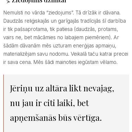
Nemulsti no vārda “ziedojums”. Tā drīzāk ir dāvana.
Daudzās reliģiskajās un garīgajās tradīcijās šī darbība
ir tik pašsaprotama, tik patiesa (daudzās, protams,
vairs ne, bet mācāmies no labajiem piemēriem). Ar
šādām dāvanām mēs uzturam enerģijas apmaiņu,
materializējam savu nodomu. Veikalā taču katrai precei
ir sava cena. Mēs šādi mainoties iegūstam vēlamo.
Jēriņu uz altāra likt nevajag,
nu jau ir citi laiki, bet
apņemšanās būs vērtīga.