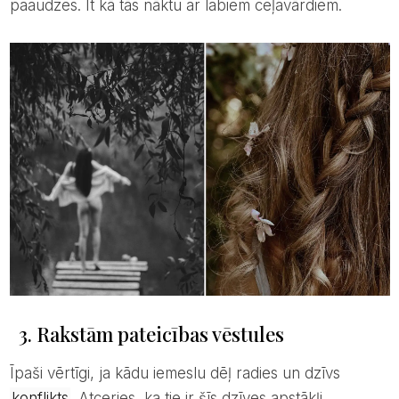
paaudzes. It kā tās nāktu ar labiem ceļavārdiem.
3. Rakstām pateicības vēstules
Īpaši vērtīgi, ja kādu iemeslu dēļ radies un dzīvs
konflikts
. Atceries, ka tie ir šīs dzīves apstākļi,