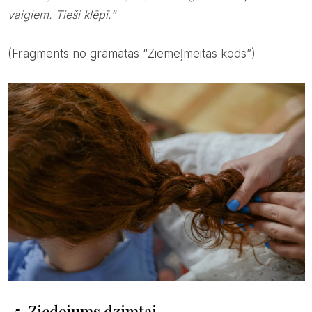
vaigiem. Tieši klēpī.”
(Fragments no grāmatas “Ziemeļmeitas kods”)
5. Ziedojums dzimtai