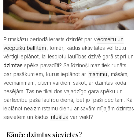
Pirmskāzu periodā ierasts dzirdēt par v
ecmeitu un
vecpuišu ballītēm
, tomēr, kādus aktivitātes vēl būtu
vērtīgi ieplānot, lai iesoļotu laulības dzīvē garā stipri un
dzimtas
spēka pavadīti? Salīdzinoši maz tiek runāts
par pasākumiem, kurus ieplānot ar
mammu
, māsām,
vecmammām, citiem vārdiem sakot, ar dzimtas koda
nesējām. Tas ne tikai dos vajadzīgo gara spēku un
pārliecību pašā laulību dienā, bet jo īpaši pēc tam. Kā
ieplānot neaizmirstamu dienu ar savām mīļajām dzimtas
sievietēm un kādus
rituālus
var veikt?
Kāpēc dzimtas sievietes?