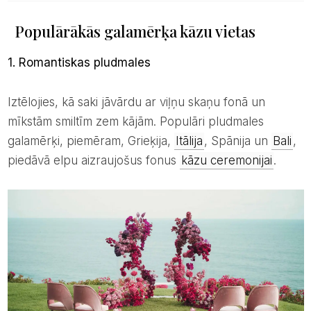
Populārākās galamērķa kāzu vietas
1. Romantiskas pludmales
Iztēlojies, kā saki jāvārdu ar viļņu skaņu fonā un
mīkstām smiltīm zem kājām. Populāri pludmales
galamērķi, piemēram, Grieķija,
Itālija
, Spānija un
Bali
,
piedāvā elpu aizraujošus fonus
kāzu ceremonijai
.