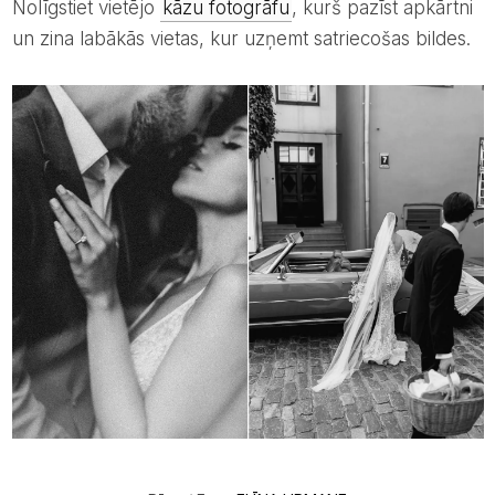
Nolīgstiet vietējo
kāzu fotogrāfu
, kurš pazīst apkārtni
un zina labākās vietas, kur uzņemt satriecošas bildes.