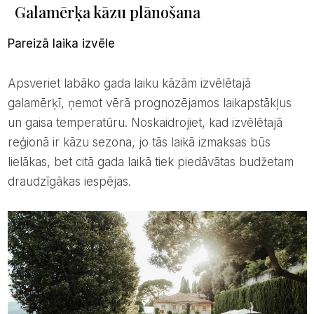
Galamērķa kāzu plānošana
Pareizā laika izvēle
Apsveriet labāko gada laiku kāzām izvēlētajā
galamērķī, ņemot vērā prognozējamos laikapstākļus
un gaisa temperatūru. Noskaidrojiet, kad izvēlētajā
reģionā ir kāzu sezona, jo tās laikā izmaksas būs
lielākas, bet citā gada laikā tiek piedāvātas budžetam
draudzīgākas iespējas.