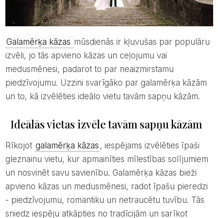
Galamērķa kāzas
mūsdienās ir kļuvušas par populāru
izvēli, jo tās apvieno kāzas un ceļojumu vai
medusmēnesi, padarot to par neaizmirstamu
piedzīvojumu. Uzzini svarīgāko par galamērķa kāzām
un to, kā izvēlēties ideālo vietu tavām sapņu kāzām.
Ideālās vietas izvēle tavām sapņu kāzām
Rīkojot
galamērķa kāzas
, iespējams izvēlēties īpaši
gleznainu vietu, kur apmainīties mīlestības solījumiem
un nosvinēt savu savienību. Galamērķa kāzas bieži
apvieno kāzas un medusmēnesi, radot īpašu pieredzi
- piedzīvojumu, romantiku un netraucētu tuvību. Tās
sniedz iespēju atkāpties no tradīcijām un sarīkot