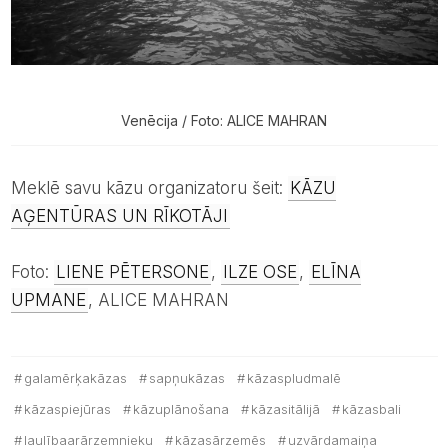
Venēcija / Foto: ALICE MAHRAN
Meklē savu kāzu organizatoru šeit:
KĀZU
AĢENTŪRAS UN RĪKOTĀJI
Foto:
LIENE PĒTERSONE
,
ILZE OSE
,
ELĪNA
UPMANE
, ALICE MAHRAN
galamērķakāzas
sapņukāzas
kāzaspludmalē
kāzaspiejūras
kāzuplānošana
kāzasitālijā
kāzasbali
laulībaarārzemnieku
kāzasārzemēs
uzvārdamaiņa