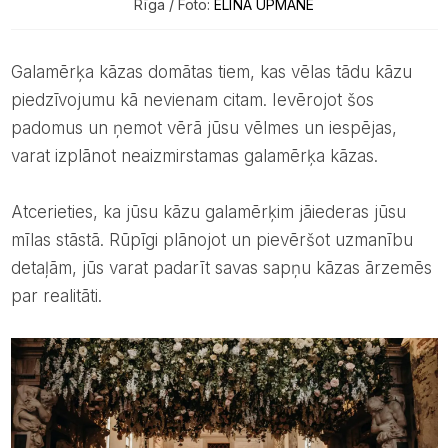
Rīga / Foto:
ELĪNA UPMANE
Galamērķa kāzas domātas tiem, kas vēlas tādu kāzu
piedzīvojumu kā nevienam citam. Ievērojot šos
padomus un ņemot vērā jūsu vēlmes un iespējas,
varat izplānot neaizmirstamas galamērķa kāzas.
Atcerieties, ka jūsu kāzu galamērķim jāiederas jūsu
mīlas stāstā. Rūpīgi plānojot un pievēršot uzmanību
detaļām, jūs varat padarīt savas sapņu kāzas ārzemēs
par realitāti.