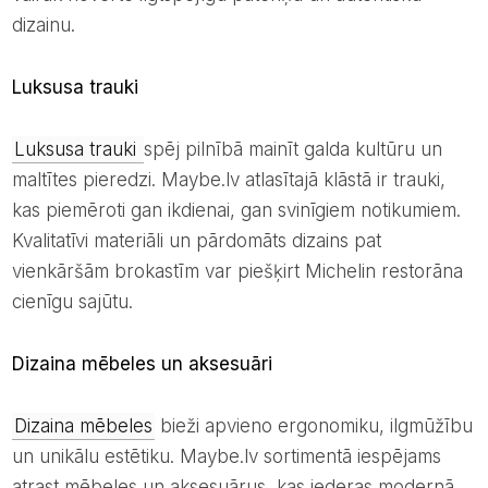
dizainu.
Luksusa trauki
Luksusa trauki
spēj pilnībā mainīt galda kultūru un
maltītes pieredzi. Maybe.lv atlasītajā klāstā ir trauki,
kas piemēroti gan ikdienai, gan svinīgiem notikumiem.
Kvalitatīvi materiāli un pārdomāts dizains pat
vienkāršām brokastīm var piešķirt Michelin restorāna
cienīgu sajūtu.
Dizaina mēbeles un aksesuāri
Dizaina mēbeles
bieži apvieno ergonomiku, ilgmūžību
un unikālu estētiku. Maybe.lv sortimentā iespējams
atrast mēbeles un aksesuārus, kas iederas modernā,