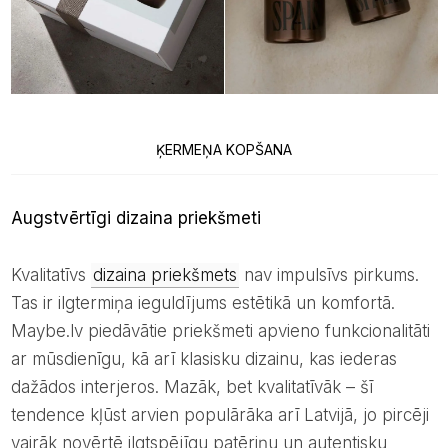
ĶERMEŅA KOPŠANA
Augstvērtīgi dizaina priekšmeti
Kvalitatīvs
dizaina priekšmets
nav impulsīvs pirkums.
Tas ir ilgtermiņa ieguldījums estētikā un komfortā.
Maybe.lv piedāvātie priekšmeti apvieno funkcionalitāti
ar mūsdienīgu, kā arī klasisku dizainu, kas iederas
dažādos interjeros. Mazāk, bet kvalitatīvāk – šī
tendence kļūst arvien populārāka arī Latvijā, jo pircēji
vairāk novērtē ilgtspējīgu patēriņu un autentisku