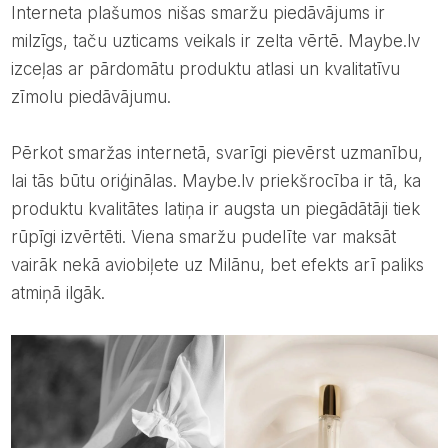
Interneta plašumos nišas smaržu piedāvājums ir
milzīgs, taču uzticams veikals ir zelta vērtē. Maybe.lv
izceļas ar pārdomātu produktu atlasi un kvalitatīvu
zīmolu piedāvājumu.
Pērkot smaržas internetā, svarīgi pievērst uzmanību,
lai tās būtu oriģinālas. Maybe.lv priekšrocība ir tā, ka
produktu kvalitātes latiņa ir augsta un piegādātāji tiek
rūpīgi izvērtēti. Viena smaržu pudelīte var maksāt
vairāk nekā aviobiļete uz Milānu, bet efekts arī paliks
atmiņā ilgāk.