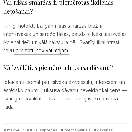
Vai nišas smaržas ir piemērotas ikdienas
lietošanai?
Pilnīgi noteikti. Lai gan nišas smaržas bieži ir
intensīvākas un sarežģītākas, daudzi cilvēki tās izvēlas
ikdienai tieši unikālā rakstura dēļ. Svarīgi tikai atrast
savu
aromātu sev vai mājām
.
Kā izvēlēties piemērotu luksusa dāvanu?
Ieteicams domāt par cilvēka dzīvesstilu, interesēm un
estētisko gaumi. Luksusa dāvanu neveido tikai cena —
svarīga ir kvalitāte, dizains un emocijas, ko dāvana
rada.
maybe.lv
luksusapreces
internetveikals
dāvanas