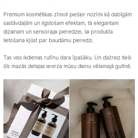
Premium kosmētikas zīmoli piešķir nozīmi kā dabīgām
sastāvdaļām un ilgstošam efektam, tā elegantam
dizainam un sensorajai pieredzei, lai produkta
lietošana kļūst par baudāmu pieredzi.
Tas viss ikdienas rutīnu dara īpašāku. Un dažreiz tieši
šīs mazās detaļas ievirza mūsu dienu vēlamajā gultnē.