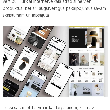
vērtību. Turklāt internetveikalā atradīsi ne vien
produktus, bet arī augstvērtīgus pakalpojumus savam
skaistumam un labsajūtai.
Luksusa zīmoli Latvijā ir kā dārgakmeņi, kas nav