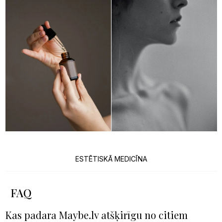
ESTĒTISKĀ MEDICĪNA
FAQ
Kas padara Maybe.lv atšķirīgu no citiem