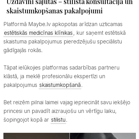
Uzdāvini sajūtas – stilista konsultācija un
skaistumkopšanas pakalpojumi
Platformā Maybe.lv apkopotas arīdzan uzticamas
estētiskās medicīnas klīnikas
, kur saņemt estētiskā
skaistuma pakalpojumus pieredzējušu speciālistu
gādīgajās rokās.
Tāpat ielūkojies platformas sadarbības partneru
klāstā, ja meklē profesionālu ekspertīzi un
pakalpojumus
skaistumkopšanā
.
Bet reizēm pilnai laimei vajag iepriecināt savu iekšējo
princesi un pavadīt aizraujošu un vērtīgu laiku,
šopingojot kopā ar
stilistu
.