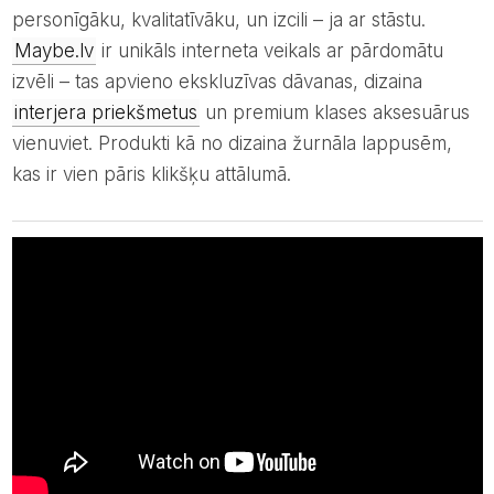
personīgāku, kvalitatīvāku, un izcili – ja ar stāstu.
Maybe.lv
ir unikāls interneta veikals ar pārdomātu
izvēli – tas apvieno ekskluzīvas dāvanas, dizaina
interjera priekšmetus
un premium klases aksesuārus
vienuviet. Produkti kā no dizaina žurnāla lappusēm,
kas ir vien pāris klikšķu attālumā.