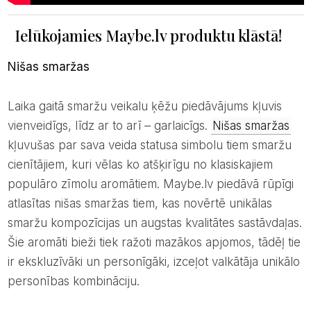
Ielūkojamies Maybe.lv produktu klāstā!
Nišas smaržas
Laika gaitā smaržu veikalu ķēžu piedāvājums kļuvis
vienveidīgs, līdz ar to arī – garlaicīgs.
Nišas smaržas
kļuvušas par sava veida statusa simbolu tiem smaržu
cienītājiem, kuri vēlas ko atšķirīgu no klasiskajiem
populāro zīmolu aromātiem. Maybe.lv piedāvā rūpīgi
atlasītas nišas smaržas tiem, kas novērtē unikālas
smaržu kompozīcijas un augstas kvalitātes sastāvdaļas.
Šie aromāti bieži tiek ražoti mazākos apjomos, tādēļ tie
ir ekskluzīvāki un personīgāki, izceļot valkātāja unikālo
personības kombināciju.