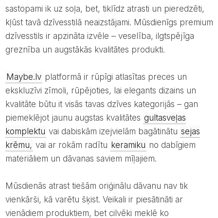
sastopami ik uz soļa, bet, tiklīdz atrasti un pieredzēti,
kļūst tavā dzīvesstilā neaizstājami. Mūsdienīgs premium
dzīvesstils ir apzināta izvēle – veselība, ilgtspējīga
greznība un augstākās kvalitātes produkti.
Maybe.lv
platformā ir rūpīgi atlasītas preces un
ekskluzīvi zīmoli, rūpējoties, lai elegants dizains un
kvalitāte būtu it visās tavas dzīves kategorijās – gan
piemeklējot jaunu augstas kvalitātes
gultasveļas
komplektu
vai dabiskām izejvielām bagātinātu
sejas
krēmu,
vai ar rokām radītu
keramiku
no dabīgiem
materiāliem un dāvanas saviem mīļajiem.
Mūsdienās atrast tiešām oriģinālu dāvanu nav tik
vienkārši, kā varētu šķist. Veikali ir piesātināti ar
vienādiem produktiem, bet cilvēki meklē ko