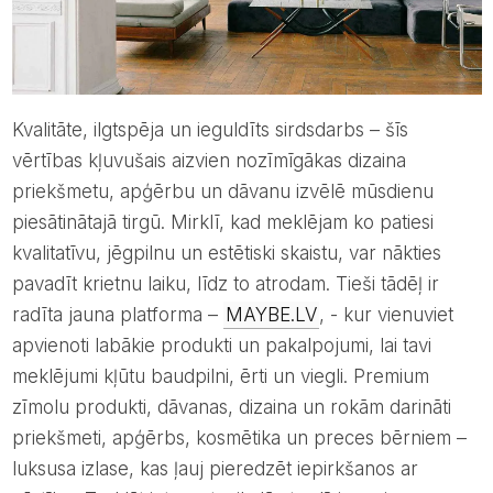
Kvalitāte, ilgtspēja un ieguldīts sirdsdarbs – šīs
vērtības kļuvušais aizvien nozīmīgākas dizaina
priekšmetu, apģērbu un dāvanu izvēlē mūsdienu
piesātinātajā tirgū. Mirklī, kad meklējam ko patiesi
kvalitatīvu, jēgpilnu un estētiski skaistu, var nākties
pavadīt krietnu laiku, līdz to atrodam. Tieši tādēļ ir
radīta jauna platforma –
MAYBE.LV
, - kur vienuviet
apvienoti labākie produkti un pakalpojumi, lai tavi
meklējumi kļūtu baudpilni, ērti un viegli. Premium
zīmolu produkti, dāvanas, dizaina un rokām darināti
priekšmeti, apģērbs, kosmētika un preces bērniem –
luksusa izlase, kas ļauj pieredzēt iepirkšanos ar