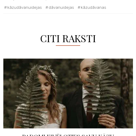
kāzudāvanuidejas
dāvanuidejas
kāzudāvanas
CITI RAKSTI