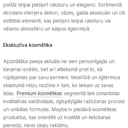
palīdz telpai piešķirt raksturu un eleganci. Sortimentā
atrodami interjera dekori, vāzes, galda aksesuāri un citi
estētiski elementi, kas piešķirs telpai raksturu vai
vēlamo atmosfēru un kalpos ilgtermiņā.
Ekskluzīva kosmētika
Apzinātāka pieeja aktuāla ne vien personīgajās un
karjeras izvēlēs, bet arī attieksmē pret to, kā
rūpējamies par savu ķermeni. Veselībā un ilgtermiņa
skaistumā milzu nozīme ir tam, ko liekam uz savas
ādas.
Premium kosmētikas
segmentā tiek izmantotas
kvalitatīvas sastāvdaļas, ilgtspējīgāki ražošanas procesi
un unikālas formulas. Maybe.lv piedāvā kosmētikas
produktus, kas orientēti uz kvalitāti un lietošanas
pieredzi, nevis skaļu reklāmu.