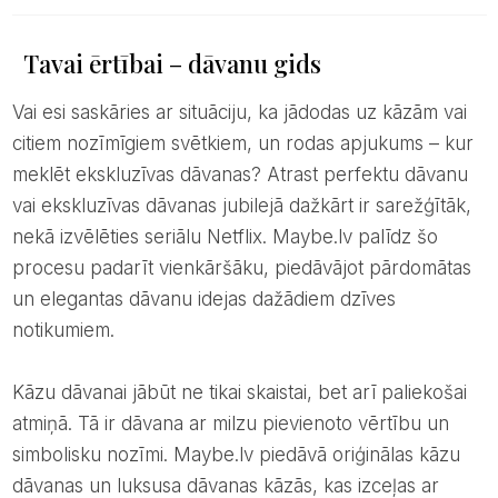
Tavai ērtībai – dāvanu gids
Vai esi saskāries ar situāciju, ka jādodas uz kāzām vai
citiem nozīmīgiem svētkiem, un rodas apjukums – kur
meklēt ekskluzīvas dāvanas? Atrast perfektu dāvanu
vai ekskluzīvas dāvanas jubilejā dažkārt ir sarežģītāk,
nekā izvēlēties seriālu Netflix. Maybe.lv palīdz šo
procesu padarīt vienkāršāku, piedāvājot pārdomātas
un elegantas dāvanu idejas dažādiem dzīves
notikumiem.
Kāzu dāvanai jābūt ne tikai skaistai, bet arī paliekošai
atmiņā. Tā ir dāvana ar milzu pievienoto vērtību un
simbolisku nozīmi. Maybe.lv piedāvā oriģinālas kāzu
dāvanas un luksusa dāvanas kāzās, kas izceļas ar