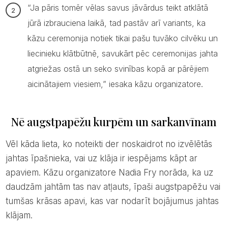
“Ja pāris tomēr vēlas savus jāvārdus teikt atklātā
jūrā izbrauciena laikā, tad pastāv arī variants, ka
kāzu ceremonija notiek tikai pašu tuvāko cilvēku un
liecinieku klātbūtnē, savukārt pēc ceremonijas jahta
atgriežas ostā un seko svinības kopā ar pārējiem
aicinātajiem viesiem,” iesaka kāzu organizatore.
Nē augstpapēžu kurpēm un sarkanvīnam
Vēl kāda lieta, ko noteikti der noskaidrot no izvēlētās
jahtas īpašnieka, vai uz klāja ir iespējams kāpt ar
apaviem. Kāzu organizatore Nadia Fry norāda, ka uz
daudzām jahtām tas nav atļauts, īpaši augstpapēžu vai
tumšas krāsas apavi, kas var nodarīt bojājumus jahtas
klājam.