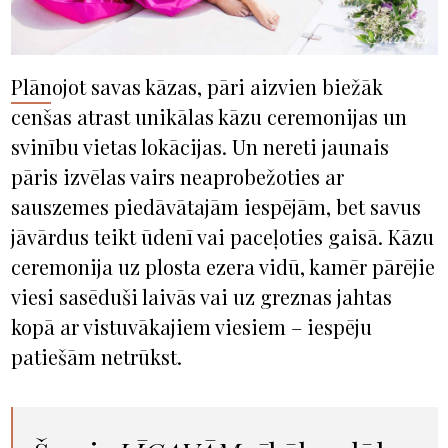
Plānojot savas kāzas, pāri aizvien biežāk
cenšas atrast unikālas kāzu ceremonijas un
svinību vietas lokācijas. Un nereti jaunais
pāris izvēlas vairs neaprobežoties ar
sauszemes piedāvātajām iespējām, bet savus
jāvārdus teikt ūdenī vai paceļoties gaisā. Kāzu
ceremonija uz plosta ezera vidū, kamēr pārējie
viesi sasēduši laivās vai uz greznas jahtas
kopā ar vistuvākajiem viesiem – iespēju
patiešām netrūkst.