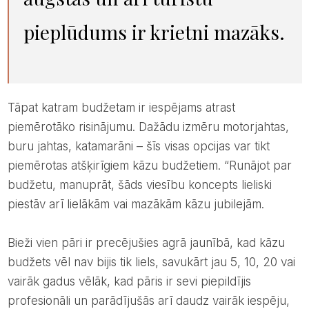
pieplūdums ir krietni mazāks.
Tāpat katram budžetam ir iespējams atrast
piemērotāko risinājumu. Dažādu izmēru motorjahtas,
buru jahtas, katamarāni – šīs visas opcijas var tikt
piemērotas atšķirīgiem kāzu budžetiem. “Runājot par
budžetu, manuprāt, šāds viesību koncepts lieliski
piestāv arī lielākām vai mazākām kāzu jubilejām.
Bieži vien pāri ir precējušies agrā jaunībā, kad kāzu
budžets vēl nav bijis tik liels, savukārt jau 5, 10, 20 vai
vairāk gadus vēlāk, kad pāris ir sevi piepildījis
profesionāli un parādījušās arī daudz vairāk iespēju,