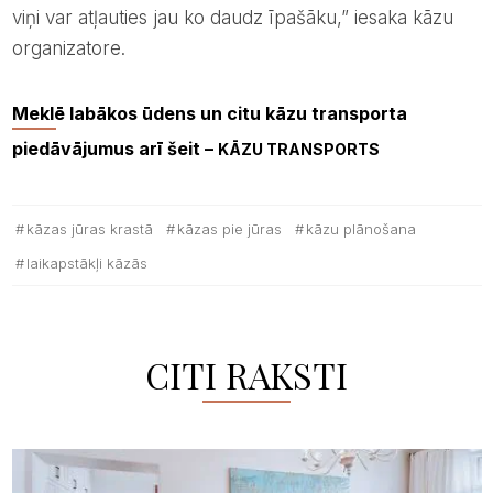
viņi var atļauties jau ko daudz īpašāku,” iesaka kāzu
organizatore.
Meklē labākos ūdens un citu kāzu transporta
piedāvājumus arī šeit –
KĀZU TRANSPORTS
kāzas jūras krastā
kāzas pie jūras
kāzu plānošana
laikapstākļi kāzās
CITI RAKSTI