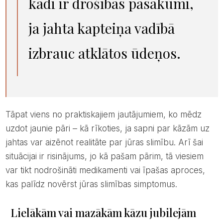
kādi ir drošības pasākumi,
ja jahta kapteiņa vadībā
izbrauc atklātos ūdeņos.
Tāpat viens no praktiskajiem jautājumiem, ko mēdz
uzdot jaunie pāri – kā rīkoties, ja sapni par kāzām uz
jahtas var aizēnot realitāte par jūras slimību. Arī šai
situācijai ir risinājums, jo kā pašam pārim, tā viesiem
var tikt nodrošināti medikamenti vai īpašas aproces,
kas palīdz novērst jūras slimības simptomus.
Lielākām vai mazākām kāzu jubilejām