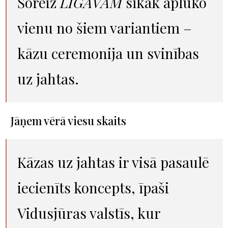
Šoreiz
LĪGAVĀM
sīkāk aplūko
vienu no šiem variantiem –
kāzu ceremonija un svinības
uz jahtas.
Jāņem vērā viesu skaits
Kāzas uz jahtas ir visā pasaulē
iecienīts koncepts, īpaši
Vidusjūras valstīs, kur