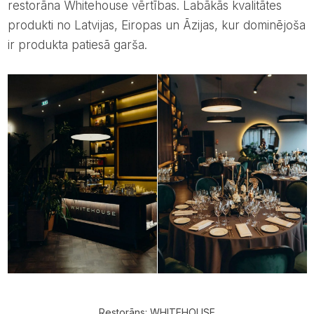
restorāna Whitehouse vērtības. Labākās kvalitātes
produkti no Latvijas, Eiropas un Āzijas, kur dominējoša
ir produkta patiesā garša.
Restorāns: WHITEHOUSE