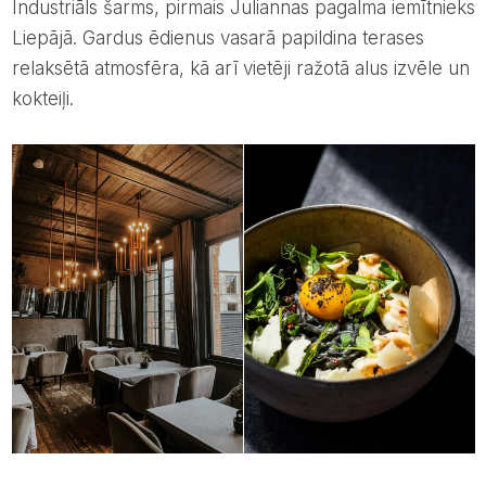
Industriāls šarms, pirmais Juliannas pagalma iemītnieks
Liepājā. Gardus ēdienus vasarā papildina terases
relaksētā atmosfēra, kā arī vietēji ražotā alus izvēle un
kokteiļi.