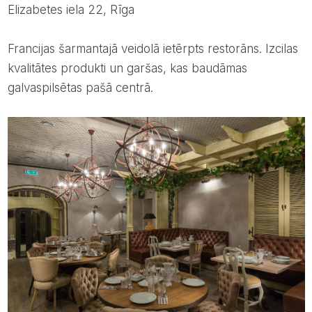
Elizabetes iela 22, Rīga
Francijas šarmantajā veidolā ietērpts restorāns. Izcilas
kvalitātes produkti un garšas, kas baudāmas
galvaspilsētas pašā centrā.