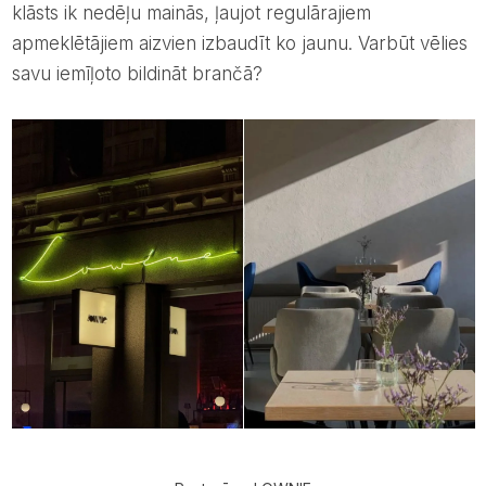
klāsts ik nedēļu mainās, ļaujot regulārajiem
apmeklētājiem aizvien izbaudīt ko jaunu. Varbūt vēlies
savu iemīļoto bildināt brančā?