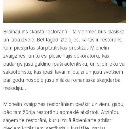
Bildinājums skaistā restorānā – tā vienmēr būs klasiska
un laba izvēle. Bet tagad iztēlojies, ka tas ir restorāns,
kam piešķirtas starptautiskās prestižās Michelin
zvaigznes, un tu esi pieaicinājis dekoratoru, kas
padarījis jūsu galdiņu īpaši autentisku, un vijolnieku vai
saksofonistu, kas īpaši tavai mīļotajai un jūsu svētkiem
par godu nospēlē jūsu mīļākā romantiskā skaņdarba
melodiju…
Michelin zvaigznes restorāniem piešķir uz vienu gadu,
pēc tam žūrija restorānu apmeklē atkārtoti. Atzinību
saņem tie restorāni, kuru izcilā ēdienkarte atbilst
pieciem kritērijiem: sastāvdaļu kvalitāte, garšu