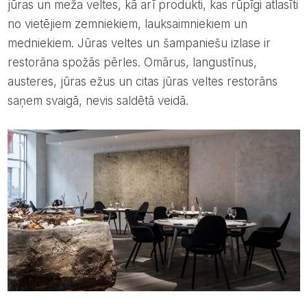
jūras un meža veltes, kā arī produkti, kas rūpīgi atlasīti
no vietējiem zemniekiem, lauksaimniekiem un
medniekiem. Jūras veltes un šampaniešu izlase ir
restorāna spožās pērles. Omārus, langustīnus,
austeres, jūras ežus un citas jūras veltes restorāns
saņem svaigā, nevis saldētā veidā.