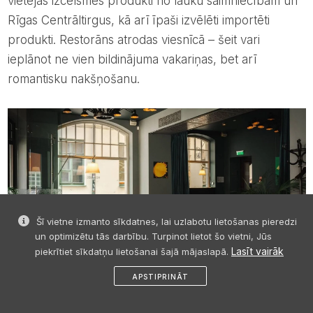
vietējās izcelsmes produkti no lauku saimniecībām un
Rīgas Centrāltirgus, kā arī īpaši izvēlēti importēti
produkti. Restorāns atrodas viesnīcā – šeit vari
ieplānot ne vien bildinājuma vakariņas, bet arī
romantisku nakšņošanu.
Šī vietne izmanto sīkdatnes, lai uzlabotu lietošanas pieredzi
un optimizētu tās darbību. Turpinot lietot šo vietni, Jūs
Lasīt vairāk
piekrītiet sīkdatņu lietošanai šajā mājaslapā.
APSTIPRINĀT
patīk
dalies
ziņa
profils
izvēlne