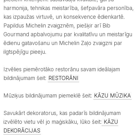
harmonija, tehnikas meistarība, šefpavāra personība,
kas izpaužas virtuvē, un konsekvence ēdienkartē.
Papildus Michelin zvaigznēm, piešķir arī Bib
Gourmand apbalvojumu par kvalitatīvu un meistarīgu
ēdienu gatavošanu un Michelin Zaļo zvaigzni par
ilgtspējīgu pieeju.
Izvēlies piemērotāko restorānu savam ideālajam
bildinājumam šeit:
RESTORĀNI
Mūziķus bildinājumam piemeklē šeit:
KĀZU MŪZIKA
Savukārt dekoratorus, kas padarīs bildinājumam
izvēlēto vietu vēl jo maģiskāku, lūko šeit:
KĀZU
DEKORĀCIJAS