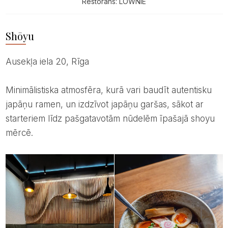
Restorāns: LOWNIE
Shōyu
Ausekļa iela 20, Rīga
Minimālistiska atmosfēra, kurā vari baudīt autentisku
japāņu ramen, un izdzīvot japāņu garšas, sākot ar
starteriem līdz pašgatavotām nūdelēm īpašajā shoyu
mērcē.