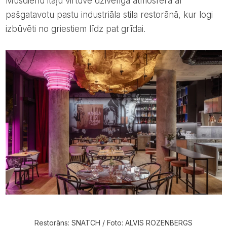
Mūsdienu itāļu virtuve dzīvelīgā atmosfērā ar
pašgatavotu pastu industriāla stila restorānā, kur logi
izbūvēti no griestiem līdz pat grīdai.
Restorāns: SNATCH / Foto: ALVIS ROZENBERGS