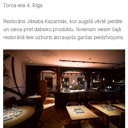
Torņa iela 4, Rīga
Restorāns Jēkaba Kazarmās, kur augstā vērtē pietāte
un cieņa pret dabisku produktu. Ikvienam viesim šajā
restorānā tiek uzburts aizraujošs garšas piedzīvojums.