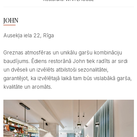
JOHN
Ausekļa iela 22, Rīga
Greznas atmosfēras un unikālu garšu kombināciju
baudījums. Ēdiens restorānā John tiek radīts ar sirdi
un dvēseli un izvēlēts atbilstoši sezonalitātei,
garantējot, ka izvēlētajā laikā tam būs vislabākā garša,
kvalitāte un aromāts.