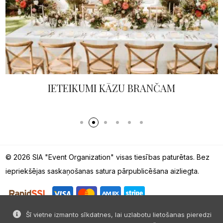
IETEIKUMI KĀZU BRANČAM
© 2026 SIA "Event Organization" visas tiesības paturētas. Bez
iepriekšējas saskaņošanas satura pārpublicēšana aizliegta.
Šī vietne izmanto sīkdatnes, lai uzlabotu lietošanas pieredzi