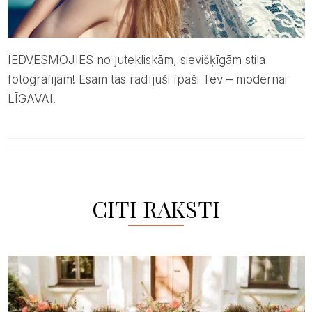
IEDVESMOJIES no jutekliskām, sievišķīgām stila
fotogrāfijām! Esam tās radījuši īpaši Tev – modernai
LĪGAVAI!
CITI RAKSTI