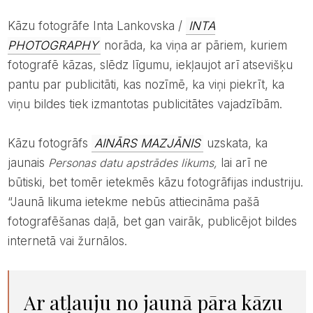
Kāzu fotogrāfe Inta Lankovska /
INTA
PHOTOGRAPHY
norāda, ka viņa ar pāriem, kuriem
fotografē kāzas, slēdz līgumu, iekļaujot arī atsevišķu
pantu par publicitāti, kas nozīmē, ka viņi piekrīt, ka
viņu bildes tiek izmantotas publicitātes vajadzībām.
Kāzu fotogrāfs
AINĀRS MAZJĀNIS
uzskata, ka
jaunais
Personas datu apstrādes likums,
lai arī ne
būtiski, bet tomēr ietekmēs kāzu fotogrāfijas industriju.
“Jaunā likuma ietekme nebūs attiecināma pašā
fotografēšanas daļā, bet gan vairāk, publicējot bildes
internetā vai žurnālos.
Ar atļauju no jaunā pāra kāzu