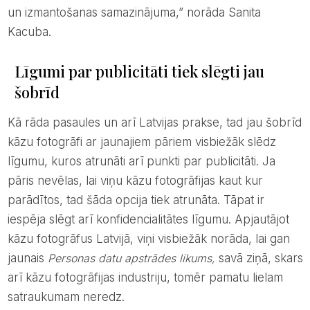
un izmantošanas samazinājuma,” norāda Sanita
Kacuba.
Līgumi par publicitāti tiek slēgti jau
šobrīd
Kā rāda pasaules un arī Latvijas prakse, tad jau šobrīd
kāzu fotogrāfi ar jaunajiem pāriem visbiežāk slēdz
līgumu, kuros atrunāti arī punkti par publicitāti. Ja
pāris nevēlas, lai viņu kāzu fotogrāfijas kaut kur
parādītos, tad šāda opcija tiek atrunāta. Tāpat ir
iespēja slēgt arī konfidencialitātes līgumu. Apjautājot
kāzu fotogrāfus Latvijā, viņi visbiežāk norāda, lai gan
jaunais
Personas datu apstrādes likums,
savā ziņā, skars
arī kāzu fotogrāfijas industriju, tomēr pamatu lielam
satraukumam neredz.