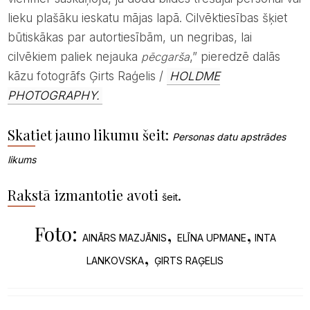
lieku plašāku ieskatu mājas lapā. Cilvēktiesības šķiet
būtiskākas par autortiesībām, un negribas, lai
cilvēkiem paliek nejauka
pēcgarša
,” pieredzē dalās
kāzu fotogrāfs Ģirts Raģelis /
HOLDME
PHOTOGRAPHY.
Skatiet jauno likumu šeit:
Personas datu apstrādes
likums
Rakstā izmantotie avoti
.
šeit
Foto:
,
,
AINĀRS MAZJĀNIS
ELĪNA UPMANE
INTA
,
LANKOVSKA
ĢIRTS RAĢELIS