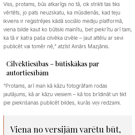
Viss, protams, būs atkarīgs no tā, cik strikti tas tiks
vērtēts, jo pats neuzskatu, ka mūsdienās, kad teju
ikviens ir reģistrējies kādā sociālo mediju platformā,
viena bilde kaut ko būtiski mainītu, bet piekrītu arī tam,
ka tā ir katra paša cilvēka izvēle – ļaut attēlu ar sevi
publicēt vai tomēr nē,” atzīst Ainārs Mazjānis.
Cilvēktiesības – būtiskākas par
autortiesībām
“Protams, arī man kā kāzu fotogrāfam rodas
jautājums, kā ar kāzu viesiem – kā tos brīdināt un tikt
pie piekrišanas publicēt bildes, kurās viņi redzami.
Viena no versijām varētu būt,