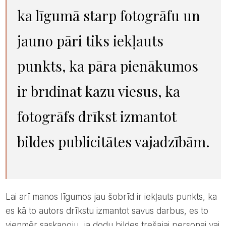
ka līgumā starp fotogrāfu un
jauno pāri tiks iekļauts
punkts, ka pāra pienākumos
ir brīdināt kāzu viesus, ka
fotogrāfs drīkst izmantot
bildes publicitātes vajadzībām.
Lai arī manos līgumos jau šobrīd ir iekļauts punkts, ka
es kā to autors drīkstu izmantot savus darbus, es to
vienmēr saskaņoju, ja dodu bildes trešajai personai vai