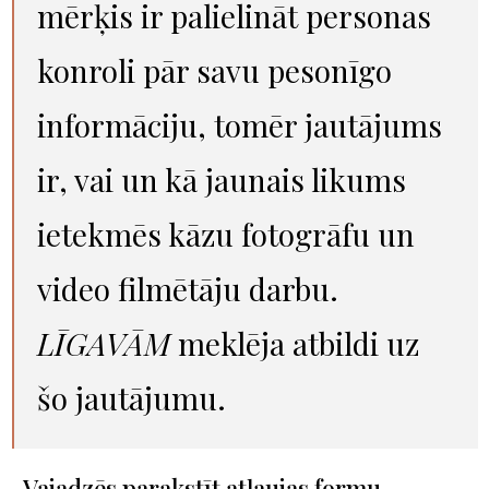
mērķis ir palielināt personas
konroli pār savu pesonīgo
informāciju, tomēr jautājums
ir, vai un kā jaunais likums
ietekmēs kāzu fotogrāfu un
video filmētāju darbu.
LĪGAVĀM
meklēja atbildi uz
šo jautājumu.
Vajadzēs parakstīt atļaujas formu