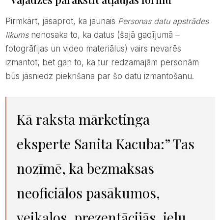
Pirmkārt, jāsaprot, ka jaunais
Personas datu apstrādes
likums
nenosaka to, ka datus (šajā gadījumā –
fotogrāfijas un video materiālus) vairs nevarēs
izmantot, bet gan to, ka tur redzamajām personām
būs jāsniedz piekrišana par šo datu izmantošanu.
Kā raksta mārketinga
eksperte Sanita Kacuba:” Tas
nozīmē, ka bezmaksas
neoficiālos pasākumos,
veikalos, prezentācijās, ielu