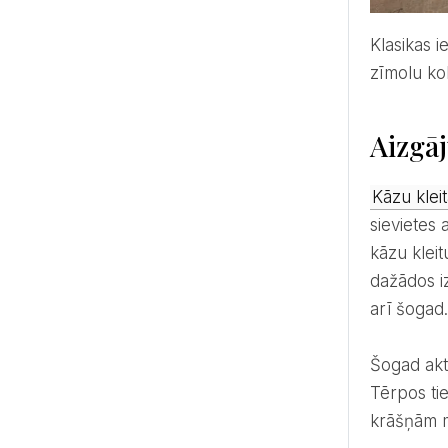
Klasikas iedvesmotas un sievišķīgas kāzu kleitas šogad sastopamas daudzu pasaules vadošo kāzu modes
zīmolu ko
Aizgāj
Kāzu klei
sievietes 
kāzu klei
dažādos iz
arī šogad
šogad aktuālas būs kāzu kleitas, kurās aizgājušo laiku romantika apvienojas ar mūsdienīgiem siluetiem.
Tērpos ti
krāšņām 