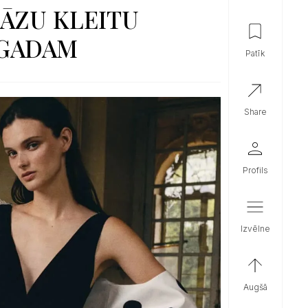
KĀZU KLEITU
 GADAM
patīk
share
profils
izvēlne
augšā