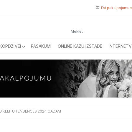
Esi pakalpojumu 
KOPDZĪVEI
PASĀKUMI
ONLINE KĀZU IZSTĀDE
INTERNETV
ZU KLEITU TENDENCES 2024 GADAM