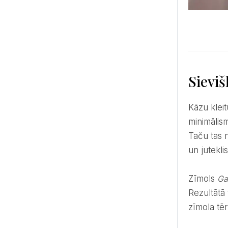
Sieviš
Kāzu kleitu tendences 2024. gadā caurvij sievišķība. šogad īpašs uzsvars tiek likts nevis uz maskulīniem un
minimālism
Taču tas 
un jutekl
Zīmols
Ga
Rezultātā 
zīmola tēr