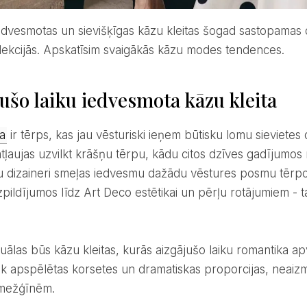
lekcijās. Apskatīsim svaigākās kāzu modes tendences.
ušo laiku iedvesmota kāzu kleita
ta
ir tērps, kas jau vēsturiski ieņem būtisku lomu sievietes 
atļaujas uzvilkt krāšņu tērpu, kādu citos dzīves gadījumos 
tu dizaineri smeļas iedvesmu dažādu vēstures posmu tērpo
pildījumos līdz Art Deco estētikai un pērļu rotājumiem - t
.
ek apspēlētas korsetes un dramatiskas proporcijas, neaiz
mežģīnēm.