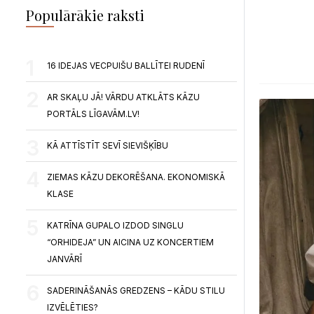
Populārākie raksti
16 IDEJAS VECPUIŠU BALLĪTEI RUDENĪ
AR SKAĻU JĀ! VĀRDU ATKLĀTS KĀZU
PORTĀLS LĪGAVĀM.LV!
KĀ ATTĪSTĪT SEVĪ SIEVIŠĶĪBU
ZIEMAS KĀZU DEKORĒŠANA. EKONOMISKĀ
KLASE
KATRĪNA GUPALO IZDOD SINGLU
“ORHIDEJA” UN AICINA UZ KONCERTIEM
JANVĀRĪ
SADERINĀŠANĀS GREDZENS – KĀDU STILU
IZVĒLĒTIES?