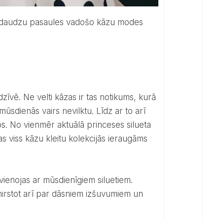
dzīvē. Ne velti kāzas ir tas notikums, kurā
mūsdienās vairs nevilktu. Līdz ar to arī
s. No vienmēr aktuālā princeses silueta
as viss kāzu kleitu kolekcijās ieraugāms
mirstot arī par dāsniem izšuvumiem un