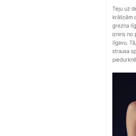
Teju uz 
krāšņām de
grezna lī
izniris no
līgavu. Tā
strausa s
piedurknē