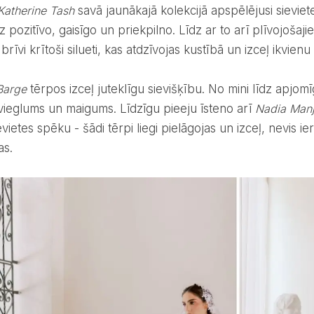
Katherine Tash
savā jaunākajā kolekcijā apspēlējusi sievie
z pozitīvo, gaisīgo un priekpilno. Līdz ar to arī plīvojoš
 brīvi krītoši silueti, kas atdzīvojas kustībā un izceļ ikvienu
Barge
tērpos izceļ juteklīgu sievišķību. No mini līdz apjom
ieglums un maigums. Līdzīgu pieeju īsteno arī
Nadia Manj
vietes spēku - šādi tērpi liegi pielāgojas un izceļ, nevis 
as.