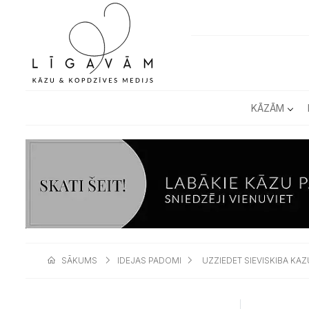
KĀZĀM
SĀKUMS
IDEJAS PADOMI
UZZIEDET SIEVISKIBA KA