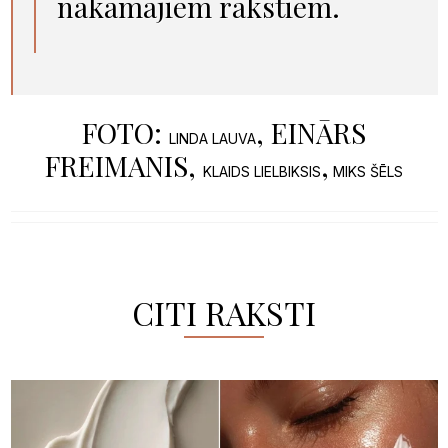
nākamajiem rakstiem.
FOTO:
, EINĀRS
LINDA LAUVA
FREIMANIS,
,
KLAIDS LIELBIKSIS
MIKS ŠĒLS
CITI RAKSTI