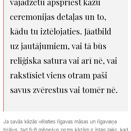
vajadzētu apspriest kāzu
ceremonijas detaļas un to,
kādu tu iztēlojaties. Jāatbild
uz jautājumiem, vai tā būs
reliģiska satura vai arī nē, vai
rakstīsiet viens otram paši
savus zvērestus vai tomēr nē.
Ja savās kāzās vēlaties līgavas māsas un līgavaiņa
brāļus, tad 6-8 mēnešus pirms kāzām ir īstais laiks, kad