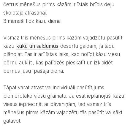
četrus mēnešus pirms kāzām ir īstais brīdis deju
skolotāja atrašanai.
3 mēneši līdz kāzu dienai
Vismaz trīs mēnešus pirms kāzām vajadzētu pasūtīt
kāzu
kūku un saldumus
desertu galdam, ja tādu
plānojat. Tas ir arī īstais laiks, kad nolīgt kāzu viesu
bērnu auklīti, kas palīdzēs pieskatīt un izklaidēt
bērnus jūsu īpašajā dienā.
Tāpat varat atrast vai individuāli pasūtīt jums
piemērotāko viesu grāmatu. Ja esat ieplānojuši kāzu
viesus iepriecināt ar dāvaniņām, tad vismaz trīs
mēnešus pirms kāzām vajadzētu tās pasūtīt vai sākt
gatavot.