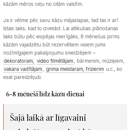
kāzām mēros ceļu no citām valstīm.
Ja ir vēlme pēc savu kāzu mājaslapas, tad tas ir arī
īstais laiks, kad to izveidot. Lai atlikušais plānošanas
laiks būtu pēc iespējas mierīgāks, 8 mēnešus pirms
kāzām vajadzētu būt rezervētiem visiem jums
nozīmīgajiem pakalpojumu sniedzējiem –
dekoratoram,
video filmētājam
, bārmenim, mūziķiem,
vakara vadītājam
,
grima meistaram, frizierim
u.c., ko
esat paredzējuši.
6-8 mēneši līdz kāzu dienai
Šajā laikā ar līgavaini