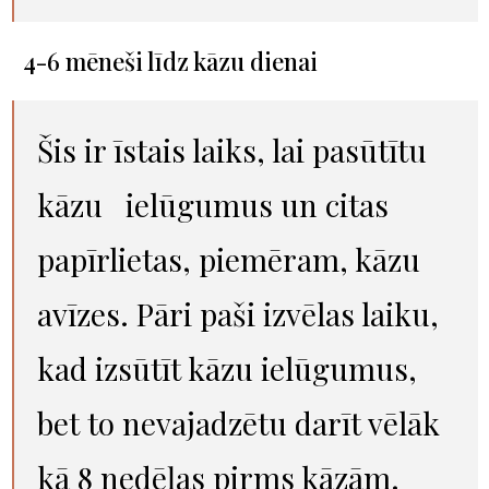
4-6 mēneši līdz kāzu dienai
Šis ir īstais laiks, lai pasūtītu
kāzu
ielūgumus
un citas
papīrlietas, piemēram, kāzu
avīzes. Pāri paši izvēlas laiku,
kad izsūtīt kāzu ielūgumus,
bet to nevajadzētu darīt vēlāk
kā 8 nedēļas pirms kāzām.