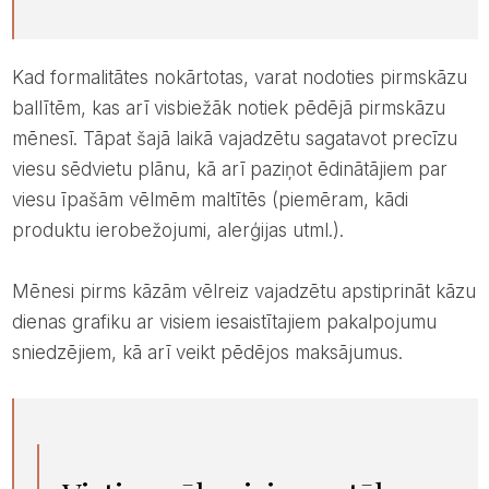
Kad formalitātes nokārtotas, varat nodoties pirmskāzu
ballītēm, kas arī visbiežāk notiek pēdējā pirmskāzu
mēnesī. Tāpat šajā laikā vajadzētu sagatavot precīzu
viesu sēdvietu plānu, kā arī paziņot ēdinātājiem par
viesu īpašām vēlmēm maltītēs (piemēram, kādi
produktu ierobežojumi, alerģijas utml.).
Mēnesi pirms kāzām vēlreiz vajadzētu apstiprināt kāzu
dienas grafiku ar visiem iesaistītajiem pakalpojumu
sniedzējiem, kā arī veikt pēdējos maksājumus.