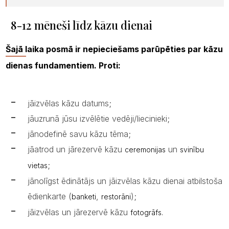
8-12 mēneši līdz kāzu dienai
Šajā laika posmā ir nepieciešams parūpēties par kāzu
dienas fundamentiem. Proti:
jāizvēlas kāzu datums;
jāuzrunā jūsu izvēlētie vedēji/liecinieki;
jānodefinē savu kāzu tēma;
jāatrod un jārezervē kāzu
un
ceremonijas
svinību
;
vietas
jānolīgst ēdinātājs un jāizvēlas kāzu dienai atbilstoša
ēdienkarte (
,
);
banketi
restorāni
jāizvēlas un jārezervē kāzu
fotogrāfs.