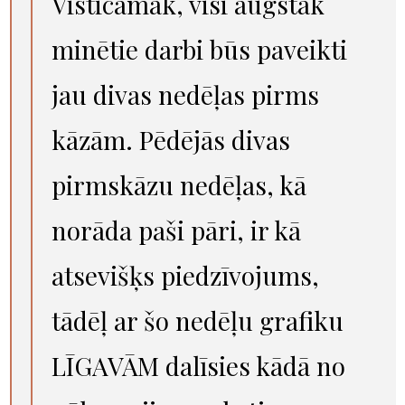
Visticamāk, visi augstāk
minētie darbi būs paveikti
jau divas nedēļas pirms
kāzām. Pēdējās divas
pirmskāzu nedēļas, kā
norāda paši pāri, ir kā
atsevišķs piedzīvojums,
tādēļ ar šo nedēļu grafiku
LĪGAVĀM dalīsies kādā no