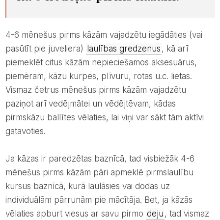
4-6 mēnešus pirms kāzām vajadzētu iegādāties (vai
pasūtīt pie juveliera)
laulības gredzenus
, kā arī
piemeklēt citus kāzām nepieciešamos aksesuārus,
piemēram, kāzu kurpes, plīvuru, rotas u.c. lietas.
Vismaz četrus mēnešus pirms kāzām vajadzētu
paziņot arī vedējmātei un vēdējtēvam, kādas
pirmskāzu ballītes vēlaties, lai viņi var sākt tām aktīvi
gatavoties.
Ja kāzas ir paredzētas baznīcā, tad visbiežāk 4-6
mēnešus pirms kāzām pāri apmeklē pirmslaulību
kursus baznīcā, kurā laulāsies vai dodas uz
individuālām pārrunām pie mācītāja. Bet, ja kāzās
vēlaties apburt viesus ar savu pirmo
deju
, tad vismaz