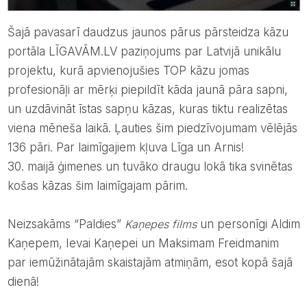
Šajā pavasarī daudzus jaunos pārus pārsteidza kāzu
portāla LĪGAVĀM.LV paziņojums par Latvijā unikālu
projektu, kurā apvienojušies TOP kāzu jomas
profesionāļi ar mērķi piepildīt kāda jaunā pāra sapni,
un uzdāvināt īstas sapņu kāzas, kuras tiktu realizētas
viena mēneša laikā. Ļauties šim piedzīvojumam vēlējās
136 pāri. Par laimīgajiem kļuva Līga un Arnis!
30. maijā ģimenes un tuvāko draugu lokā tika svinētas
košas kāzas šim laimīgajam pārim.
Neizsakāms “Paldies”
Kaņepes films
un personīgi Aldim
Kaņepem, Ievai Kaņepei un Maksimam Freidmanim
par iemūžinātajām skaistajām atmiņām, esot kopā šajā
dienā!