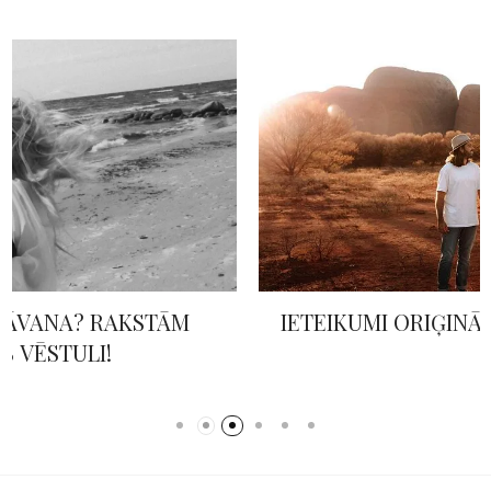
IETEIKUMI ORIĢINĀLAM MEDUSMĒNESIM
© 2026 SIA "Event Organization" visas tiesības paturētas. Bez