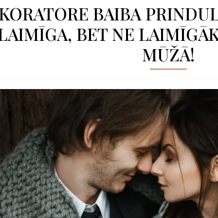
KORATORE BAIBA PRINDULE
LAIMĪGA, BET NE LAIMĪGĀ
MŪŽĀ!