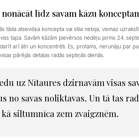
s nonācāt līdz savam kāzu koncepta
ā viss tapa. Savām kāzām pievērsos nedēļu pirms 24. septe
zdarīt arī ātri un koncentrēti. Es, protams, nerunāju par pa
visas pārējās detaļas radās septiņās dienās.
s no savas noliktavas. Un tā tas rad
 kā siltumnīca zem zvaigznēm.