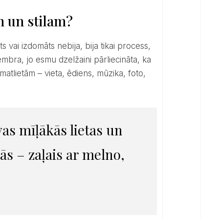
m un stilam?
mbra, jo esmu dzelžaini pārliecināta, ka
matlietām – vieta, ēdiens, mūzika, foto,
ās – zaļais ar melno,