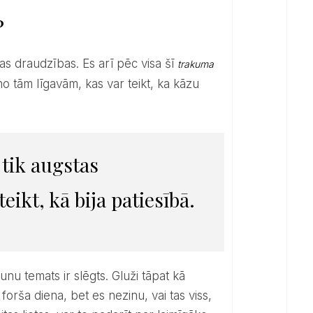
?
gas draudzības. Es arī pēc visa šī
trakuma
 tām līgavām, kas var teikt, ka kāzu
eikt, kā bija patiesībā.
orša diena, bet es nezinu, vai tas viss,