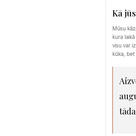
Kā jū
Mūsu kāzās tāda atsevišķa koncepta vai stila nebija, vismaz uzrakstīts vai izdomāts nebija, bija tikai process,
kura laik
visu var i
kūka, bet 
Aizvedu uz Nītaures dzirnavām visas savas mīļākās lietas un
augu
tāda