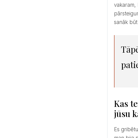
vakaram, 
pārsteigum
sanāk būt
tāpēc mūsu kāzas bija laiks, kad vienkārši bijām kopā. Un
pati
Kas te
jūsu 
Es gribētu teikt, ka tā ir virkne notikumu ar mazām un smieklīgām detaļām. Agris uz kāzu sagatavošanās laiku
man bija 