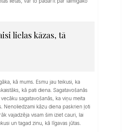
itas lietas, var to padarīt par laimīgāko
kaistāks, kā pati diena. Sagatavošanās
tavu vecāku sagatavošanās, ka viņu meita
ks. Nenoliedzami kāzu diena paskrien ļoti
k vajadzēja visam šim iziet cauri, lai
kusi un tagad zinu, kā līgavas jūtas.