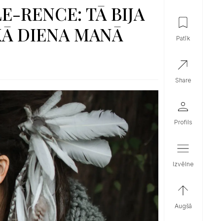
-RENCE: TĀ BIJA
KĀ DIENA MANĀ
patīk
share
profils
izvēlne
augšā