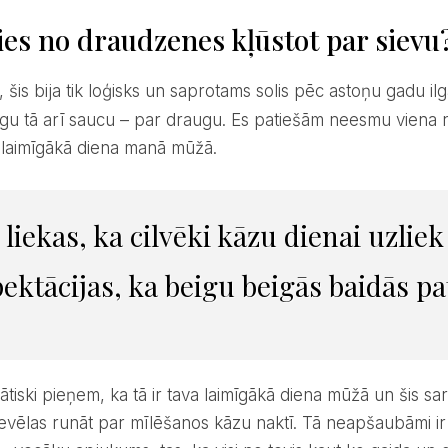
ies no draudzenes kļūstot par sievu
, šis bija tik loģisks un saprotams solis pēc astoņu gadu il
gu tā arī saucu – par draugu. Es patiešām neesmu viena no
a laimīgākā diena manā mūžā.
ektācijas, ka beigu beigās baidās pat
vēlas runāt par mīlēšanos kāzu naktī. Tā neapšaubāmi ir f