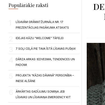
DE
Populārākie raksti
LĪGAVĀM GRĀMATŽURNĀLA NR. 17
PREZENTĀCIJAS PASĀKUMA ATSKATS
IDEJAS KĀZU “WELCOME” TĀFELEI
7 SOĻI CEĻĀ PIE TAVA ĪSTĀ LĪGAVAS PUŠĶA!
DĀRZA ARKAS: IEDVESMA, TENDENCES UN
PADOMI
PROJEKTA “KĀZAS DĀVANĀ” PERSONĪBA –
INESE ALŠĀNE
ĀRKĀRTAS GADĪJUMU SOMIŅA JEB
LĪGAVAS UN LĪGAVAIŅA EMERGENCY KIT