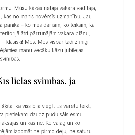
s, kas no manis novērsīs uzmanību. Jau
a panika – ko mēs darīsim, ko teiksim, kā
teritorijā ātri pārrunājām vakara plānu,
– klasiski! Mēs. Mēs vispār tādi zīmīgi
cējāmies manu vecāku kāzu jubilejas
svinības.
šīs lielās svinības, ja
u, ka pietiekami daudz pudu sāls esmu
tmaksājas un kas nē. Ko vajag un ko
varējām izdomāt ne pirmo deju, ne saturu