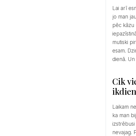
Lai arī esmu dekoratore, man tomēr saturs ir daudz svarīgāks par formu. Mūsu kāzās nebija vakara vadītāja,
jo man ja
pēc kāzu 
iepazīstin
mutiski pi
esam. Dzi
dienā. Un 
Cik vi
ikdien
Laikam nebūšu objektīva, atbildot uz šo jautājumu, jo man patiešām šķita, ka viss bija viegli. Es varētu teikt,
ka man bij
izstrēbusi
nevajag. P