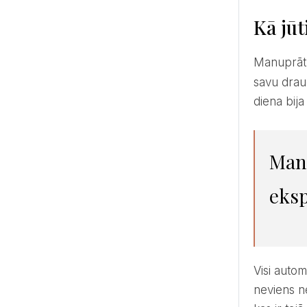
Kā jūt
Manuprāt
savu drau
diena bij
Man liekas, ka cilvēki kāzu dienai uzliek tik augstas
eksp
Visi automātiski pieņem, ka tā ir tava laimīgākā diena mūžā un šis sarunu temats ir slēgts. Gluži tāpat kā
neviens ne