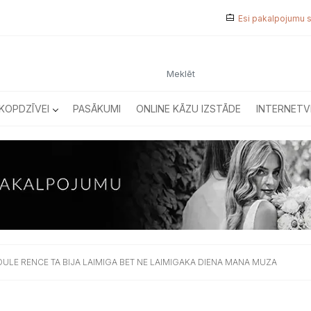
Esi pakalpojumu 
KOPDZĪVEI
PASĀKUMI
ONLINE KĀZU IZSTĀDE
INTERNETV
ULE RENCE TA BIJA LAIMIGA BET NE LAIMIGAKA DIENA MANA MUZA