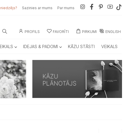
sniedzējs?
Sazinies ar mums
Par mums
PROFILS
FAVORĪTI
PIRKUMI
ENGLISH
EIKALS
IDEJAS & PADOMI
KĀZU STĀSTI
VEIKALS