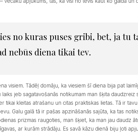
ā – vecāku apjukums, tas, ka visi no tevis kaut ko gaida un c
d nebūs diena tikai tev.
 laiks jeb sagatavošanās notikumam man šķita daudzreiz s
er tikai kleitas atrašanu un citas praktiskas lietas. Tā ir 
ievu. Galu galā tā ir pašas apzināšanās sajūta, ka tas noti
odienas prizmas raugoties, man šķiet, ka man jau daudz ātrā
īgavas, ar kurām strādāju. Es savā kāzu dienā biju ļoti apju