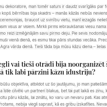
u kopš bērnības bija skaidrs – manās kāzās nebūs nevien
ceremonijas, braucot uz svinību vietu, manī iezagās neliel
āsim visus ar visiem. Mirkli pirms iebraukšanas viesu nama 
rmo reizi izmēģinājām savu pirmo deju. Pie sevis nodomāju 
muši vienā dienā, es esmu tikai pāris stundas vecāka. Pre
Agra vārda dienā. Tieši tāda bija mūsu kāzu diena – lielas 
egli vai tieši otrādi bija noorganizēt 
ā tik labi pārzini kāzu idustriju?
a īstie cilvēki un partneri blakus, bet tai pat laikā es zin
 citu pāru kāzās, lai zinātu, ko varu un nevaru pati. Kas a
rotams, nebija viegli saprast, kā es gribu izskatīties. Ne