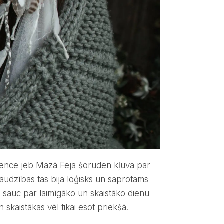
Rence jeb Mazā Feja šoruden kļuva par
raudzības tas bija loģisks un saprotams
 sauc par laimīgāko un skaistāko dienu
 skaistākas vēl tikai esot priekšā.