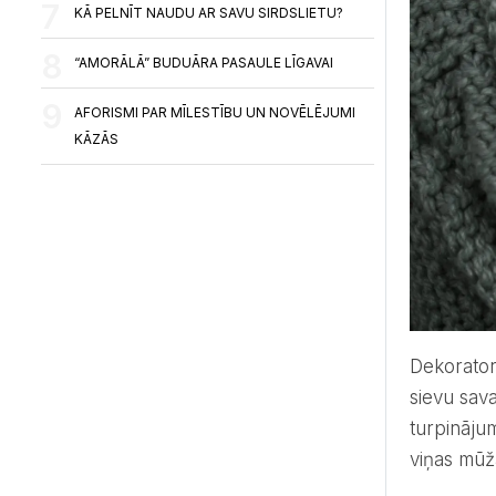
KĀ PELNĪT NAUDU AR SAVU SIRDSLIETU?
“AMORĀLĀ” BUDUĀRA PASAULE LĪGAVAI
AFORISMI PAR MĪLESTĪBU UN NOVĒLĒJUMI
KĀZĀS
Dekorat
sievu sav
turpināju
viņas mūžā