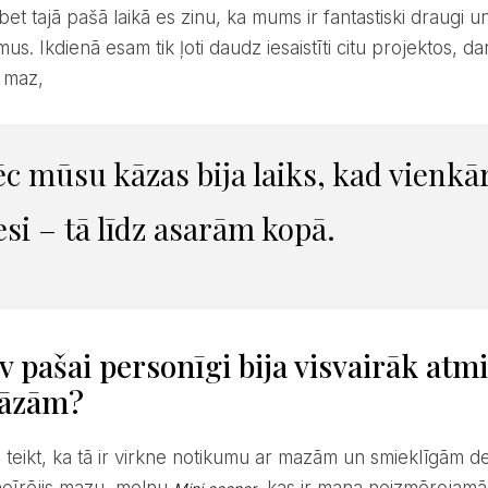
bet tajā pašā laikā es zinu, ka mums ir fantastiski draug
us. Ikdienā esam tik ļoti daudz iesaistīti citu projektos,
 maz,
esi – tā līdz asarām kopā.
v pašai personīgi bija visvairāk atm
kāzām?
noīrējis mazu, melnu
, kas ir mana neizmērojamā