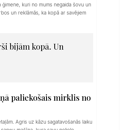
i un ģimene, kuri no mums negaida šovu un
 darbos un reklāmās, ka kopā ar savējiem
iņā paliekošais mirklis no
 sapņu mašīna, kura savu nelielo