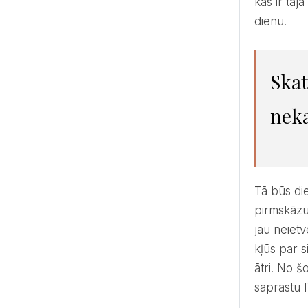
kas ir taj
dienu.
Skaties no kuras puses gribi, bet, ja tu taisi lielas kāzas, tā
neka
Tā būs diena visiem. Tādēļ domāju, ka viesiem šī diena bija pat laimīgāka, kā mums. Esmu jau teikusi, ka
pirmskāzu
jau neietv
kļūs par s
ātri. No š
saprastu l