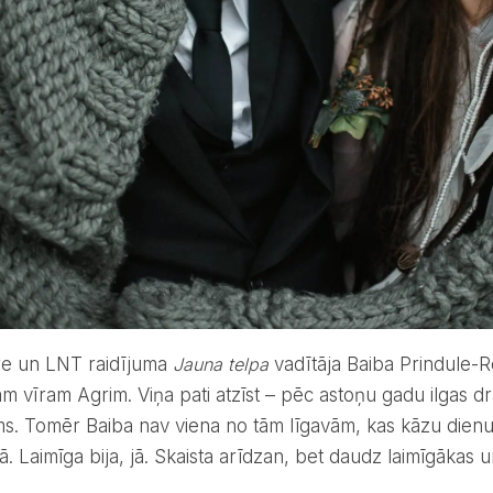
ore un LNT raidījuma
Jauna telpa
vadītāja Baiba Prindule-
am vīram Agrim. Viņa pati atzīst – pēc astoņu gadu ilgas d
ms. Tomēr Baiba nav viena no tām līgavām, kas kāzu dienu
. Laimīga bija, jā. Skaista arīdzan, bet daudz laimīgākas un