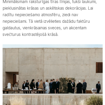
Minimālismam raksturīgas tīras līnijas, tukši laukumi,
pieklusinātas krāsas un askētiskas dekorācijas. Lai
radītu nepieciešamo atmosfēru, ziedi nav
nepieciešami. Tā vietā izvēlieties dažādu faktūru
galdautus, vienkrāsainas sveces, un akcentam
svečturus kontrastējošā krāsā.