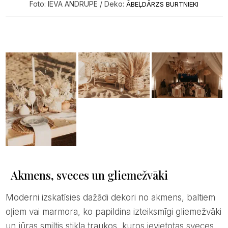
Foto: IEVA ANDRUPE / Deko:
ĀBEĻDĀRZS BURTNIEKI
Akmens, sveces un gliemežvāki
Moderni izskatīsies dažādi dekori no akmens, baltiem
oļiem vai marmora, ko papildina izteiksmīgi gliemežvāki
un jūras smiltis stikla traukos, kuros ievietotas sveces.