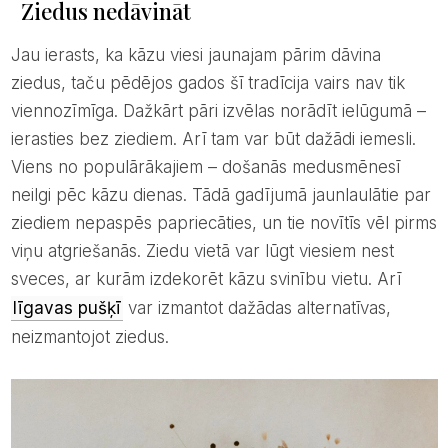
Ziedus nedāvināt
Jau ierasts, ka kāzu viesi jaunajam pārim dāvina
ziedus, taču pēdējos gados šī tradīcija vairs nav tik
viennozīmīga. Dažkārt pāri izvēlas norādīt ielūgumā –
ierasties bez ziediem. Arī tam var būt dažādi iemesli.
Viens no populārākajiem – došanās medusmēnesī
neilgi pēc kāzu dienas. Tādā gadījumā jaunlaulātie par
ziediem nepaspēs papriecāties, un tie novītīs vēl pirms
viņu atgriešanās. Ziedu vietā var lūgt viesiem nest
sveces, ar kurām izdekorēt kāzu svinību vietu. Arī
līgavas pušķī
var izmantot dažādas alternatīvas,
neizmantojot ziedus.