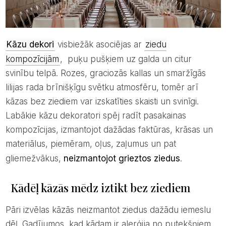
Kāzu dekori
visbiežāk asociējas ar
ziedu
kompozīcijām
, puķu pušķiem uz galda un citur
svinību telpā. Rozes, graciozās kallas un smaržīgās
lilijas rada brīnišķīgu svētku atmosfēru, tomēr arī
kāzas bez ziediem var izskatīties skaisti un svinīgi.
Labākie kāzu dekoratori spēj radīt pasakainas
kompozīcijas, izmantojot dažādas faktūras, krāsas un
materiālus, piemēram, oļus, zaļumus un pat
gliemežvākus,
neizmantojot grieztos ziedus
.
Kādēļ kāzās mēdz iztikt bez ziediem
Pāri izvēlas kāzās neizmantot ziedus dažādu iemeslu
dēļ. Gadījumos, kad kādam ir alerģija no putekšņiem,