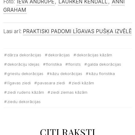
Foto:
IEVA ANDRUPE
,
LAURKEN KENDALL
,
ANNI
GRAHAM
Lasi arī:
PRAKTISKI PADOMI LĪGAVAS PUŠĶA IZVĒLĒ
dārza dekorācijas
dekorācijas
dekorācijas kāzām
dekorāciju idejas
floristika
florists
galda dekorācijas
griestu dekorācijas
kāzu dekorācijas
kāzu floristika
līgavas ziedi
pavasara ziedi
ziedi kāzām
ziedi rudens kāzām
ziedi ziemas kāzām
ziedu dekorācijas
CITI RAKSTI