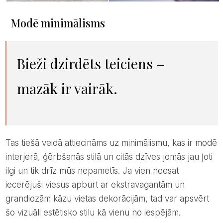
Modē minimālisms
Bieži dzirdēts teiciens –
mazāk ir vairāk.
Tas tiešā veidā attiecināms uz minimālismu, kas ir modē
interjerā, ģērbšanās stilā un citās dzīves jomās jau ļoti
ilgi un tik drīz mūs nepametīs. Ja vien neesat
iecerējuši viesus apburt ar ekstravagantām un
grandiozām kāzu vietas dekorācijām, tad var apsvērt
šo vizuāli estētisko stilu kā vienu no iespējām.