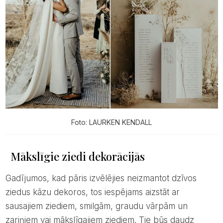
Foto: LAURKEN KENDALL
Mākslīgie ziedi dekorācijās
Gadījumos, kad pāris izvēlējies neizmantot dzīvos
ziedus kāzu dekoros, tos iespējams aizstāt ar
sausajiem ziediem, smilgām, graudu vārpām un
zariņiem vai mākslīgajiem ziediem. Tie būs daudz