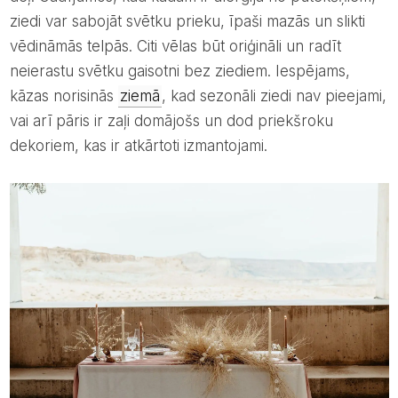
ziedi var sabojāt svētku prieku, īpaši mazās un slikti
vēdināmās telpās. Citi vēlas būt oriģināli un radīt
neierastu svētku gaisotni bez ziediem. Iespējams,
kāzas norisinās
ziemā
, kad sezonāli ziedi nav pieejami,
vai arī pāris ir zaļi domājošs un dod priekšroku
dekoriem, kas ir atkārtoti izmantojami.