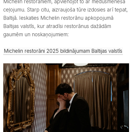
Michelin restorāniem, apvienojot to ar medusmēneša
ceļojumu. Starp citu, aizraujoša tūre izdosies arī tepat,
Baltijā. Ieskaties Michelin restorānu apkopojumā
Baltijas valstīs, kur atradīsi restorānus dažādām
gaumēm un noskaņojumiem:
Michelin restorāni 2025 bildinājumam Baltijas valstīs