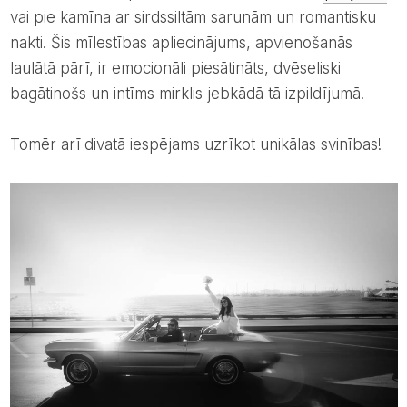
vai pie kamīna ar sirdssiltām sarunām un romantisku
nakti. Šis mīlestības apliecinājums, apvienošanās
laulātā pārī, ir emocionāli piesātināts, dvēseliski
bagātinošs un intīms mirklis jebkādā tā izpildījumā.
Tomēr arī divatā iespējams uzrīkot unikālas svinības!