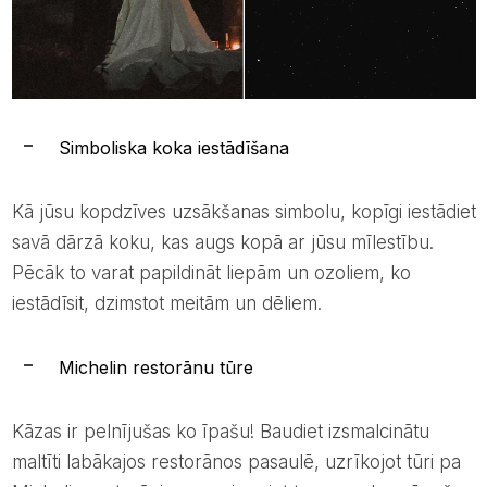
Simboliska koka iestādīšana
Kā jūsu kopdzīves uzsākšanas simbolu, kopīgi iestādiet
savā dārzā koku, kas augs kopā ar jūsu mīlestību.
Pēcāk to varat papildināt liepām un ozoliem, ko
iestādīsit, dzimstot meitām un dēliem.
Michelin restorānu tūre
Kāzas ir pelnījušas ko īpašu! Baudiet izsmalcinātu
maltīti labākajos restorānos pasaulē, uzrīkojot tūri pa