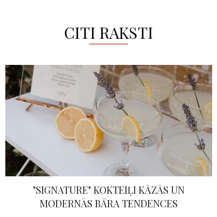
CITI RAKSTI
IGNATURE" KOKTEIĻI KĀZĀS UN
JAUN
ODERNĀS BĀRA TENDENCES