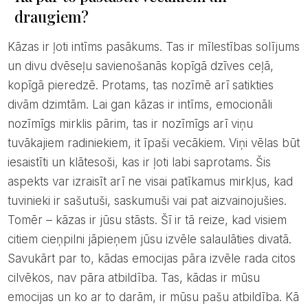
draugiem?
Kāzas ir ļoti intīms pasākums. Tas ir mīlestības solījums
un divu dvēseļu savienošanās kopīgā dzīves ceļā,
kopīgā pieredzē. Protams, tas nozīmē arī satikties
divām dzimtām. Lai gan kāzas ir intīms, emocionāli
nozīmīgs mirklis pārim, tas ir nozīmīgs arī viņu
tuvākajiem radiniekiem, it īpaši vecākiem. Viņi vēlas būt
iesaistīti un klātesoši, kas ir ļoti labi saprotams. Šis
aspekts var izraisīt arī ne visai patīkamus mirkļus, kad
tuvinieki ir sašutuši, saskumuši vai pat aizvainojušies.
Tomēr – kāzas ir jūsu stāsts. Šī ir tā reize, kad visiem
citiem cieņpilni jāpieņem jūsu izvēle salaulāties divatā.
Savukārt par to, kādas emocijas pāra izvēle rada citos
cilvēkos, nav pāra atbildība. Tas, kādas ir mūsu
emocijas un ko ar to darām, ir mūsu pašu atbildība. Kā