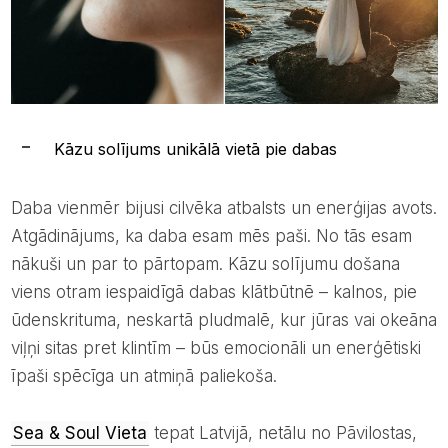
Kāzu solījums unikālā vietā pie dabas
Daba vienmēr bijusi cilvēka atbalsts un enerģijas avots.
Atgādinājums, ka daba esam mēs paši. No tās esam
nākuši un par to pārtopam. Kāzu solījumu došana
viens otram iespaidīgā dabas klātbūtnē – kalnos, pie
ūdenskrituma, neskartā pludmalē, kur jūras vai okeāna
viļņi sitas pret klintīm – būs emocionāli un enerģētiski
īpaši spēcīga un atmiņā paliekoša.
Sea & Soul Vieta
tepat Latvijā, netālu no Pāvilostas,