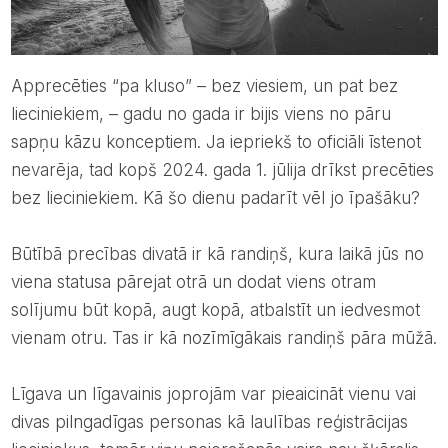
Apprecēties “pa kluso” – bez viesiem, un pat bez
lieciniekiem, – gadu no gada ir bijis viens no pāru
sapņu kāzu konceptiem. Ja iepriekš to oficiāli īstenot
nevarēja, tad kopš 2024. gada 1. jūlija drīkst precēties
bez lieciniekiem. Kā šo dienu padarīt vēl jo īpašāku?
Būtībā precības divatā ir kā randiņš, kura laikā jūs no
viena statusa pārejat otrā un dodat viens otram
solījumu būt kopā, augt kopā, atbalstīt un iedvesmot
vienam otru. Tas ir kā nozīmīgākais randiņš pāra mūžā.
Līgava un līgavainis joprojām var pieaicināt vienu vai
divas pilngadīgas personas kā laulības reģistrācijas