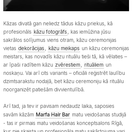
Kāzas divatā gan neliedz tādus kāzu priekus, kā
profesionāls
kāzu fotogrāfs
, kas iemūžina jūsu
sakrālos solījumus viens otram, kāzu ceremonijas
vietas
dekorācijas
,
kāzu meikaps
un kāzu ceremonijas
meistars, kas novadīs kāzu rituālu tieši tā, kā vēlaties –
ar īpaši radītiem kāzu
zvērestiem
,
rituāliem
un
noskaņu. Vai arī cits variants – oficiāli reģistrēt laulību
dzimtsarakstu nodaļā, bet kāzu ceremoniju kā rituālu
noorganizēt patiešām divvientulībā.
Arī tad, ja tev ir pavisam nedaudz laika, saposies
savām kāzām
Marfa Hair Bar
matu veidošanas studijā
- tas ir pirmais matu veidošanas konceptsalons Rīgā,
kur pie skaista un profesionāla matu sakārtojuma vari