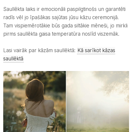
Saullēkta laiks ir emocionāli paspilgtinošs un garantēti
radīs vēl jo īpašākas sajūtas jūsu kāzu ceremonijā.
Tam vispiemērotākie būs gada siltākie mēneši, jo mirkli
pirms saullēkta gaisa temperatūra noslīd viszemāk.
Lasi vairāk par kāzām saullēktā:
Kā sarīkot kāzas
saullēktā