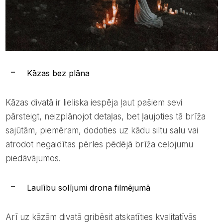
Kāzas bez plāna
Kāzas divatā ir lieliska iespēja ļaut pašiem sevi
pārsteigt, neizplānojot detaļas, bet ļaujoties tā brīža
sajūtām, piemēram, dodoties uz kādu siltu salu vai
atrodot negaidītas pērles pēdējā brīža ceļojumu
piedāvājumos.
Laulību solījumi drona filmējumā
Arī uz kāzām divatā gribēsit atskatīties kvalitatīvās