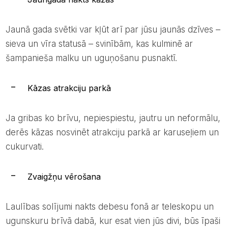
Jaunā gada svētki var kļūt arī par jūsu jaunās dzīves –
sieva un vīra statusā – svinībām, kas kulminē ar
šampanieša malku un uguņošanu pusnaktī.
Kāzas atrakciju parkā
Ja gribas ko brīvu, nepiespiestu, jautru un neformālu,
derēs kāzas nosvinēt atrakciju parkā ar karuseļiem un
cukurvati.
Zvaigžņu vērošana
Laulības solījumi nakts debesu fonā ar teleskopu un
ugunskuru brīvā dabā, kur esat vien jūs divi, būs īpaši