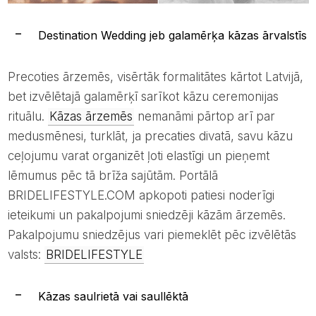
Destination Wedding jeb galamērķa kāzas ārvalstīs
Precoties ārzemēs, visērtāk formalitātes kārtot Latvijā,
bet izvēlētajā galamērķī sarīkot kāzu ceremonijas
rituālu.
Kāzas ārzemēs
nemanāmi pārtop arī par
medusmēnesi, turklāt, ja precaties divatā, savu kāzu
ceļojumu varat organizēt ļoti elastīgi un pieņemt
lēmumus pēc tā brīža sajūtām. Portālā
BRIDELIFESTYLE.COM apkopoti patiesi noderīgi
ieteikumi un pakalpojumi sniedzēji kāzām ārzemēs.
Pakalpojumu sniedzējus vari piemeklēt pēc izvēlētās
valsts:
BRIDELIFESTYLE
Kāzas saulrietā vai saullēktā