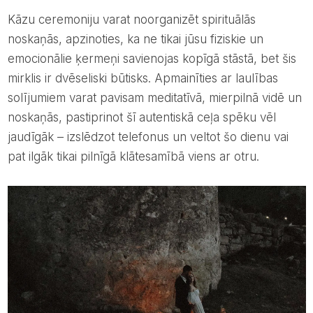
Kāzu ceremoniju varat noorganizēt spirituālās
noskaņās, apzinoties, ka ne tikai jūsu fiziskie un
emocionālie ķermeņi savienojas kopīgā stāstā, bet šis
mirklis ir dvēseliski būtisks. Apmainīties ar laulības
solījumiem varat pavisam meditatīvā, mierpilnā vidē un
noskaņās, pastiprinot šī autentiskā ceļa spēku vēl
jaudīgāk – izslēdzot telefonus un veltot šo dienu vai
pat ilgāk tikai pilnīgā klātesamībā viens ar otru.