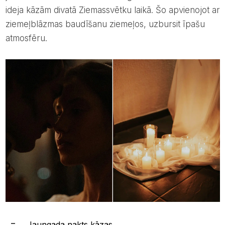
ideja kāzām divatā Ziemassvētku laikā. Šo apvienojot ar
ziemeļblāzmas baudīšanu ziemeļos, uzbursit īpašu
atmosfēru.
Jaungada nakts kāzas