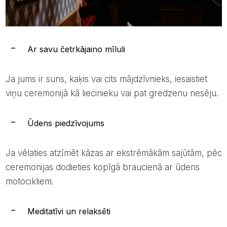
Ar savu četrkājaino mīluli
Ja jums ir suns, kaķis vai cits mājdzīvnieks, iesaistiet
viņu ceremonijā kā liecinieku vai pat gredzenu nesēju.
Ūdens piedzīvojums
Ja vēlaties atzīmēt kāzas ar ekstrēmākām sajūtām, pēc
ceremonijas dodieties kopīgā braucienā ar ūdens
motocikliem.
Meditatīvi un relaksēti