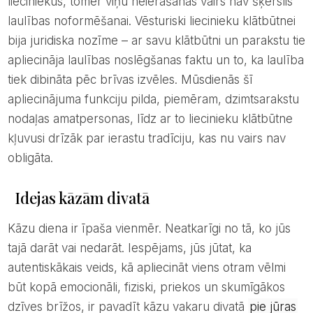
lieciniekus, tomēr viņu neierašanās vairs nav šķērslis
laulības noformēšanai. Vēsturiski liecinieku klātbūtnei
bija juridiska nozīme – ar savu klātbūtni un parakstu tie
apliecināja laulības noslēgšanas faktu un to, ka laulība
tiek dibināta pēc brīvas izvēles. Mūsdienās šī
apliecinājuma funkciju pilda, piemēram, dzimtsarakstu
nodaļas amatpersonas, līdz ar to liecinieku klātbūtne
kļuvusi drīzāk par ierastu tradīciju, kas nu vairs nav
obligāta.
Idejas kāzām divatā
Kāzu diena ir īpaša vienmēr. Neatkarīgi no tā, ko jūs
tajā darāt vai nedarāt. Iespējams, jūs jūtat, ka
autentiskākais veids, kā apliecināt viens otram vēlmi
būt kopā emocionāli, fiziski, priekos un skumīgākos
dzīves brīžos, ir pavadīt kāzu vakaru divatā
pie jūras