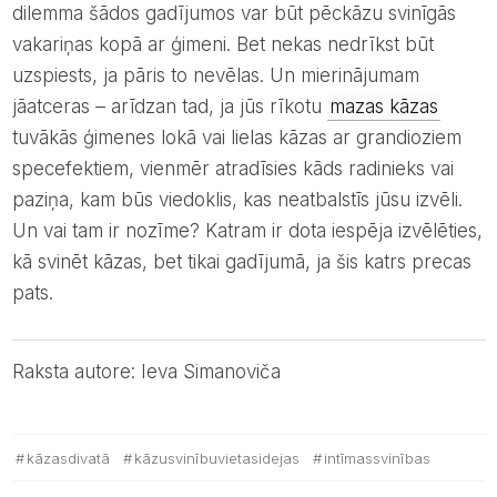
dilemma šādos gadījumos var būt pēckāzu svinīgās
vakariņas kopā ar ģimeni. Bet nekas nedrīkst būt
uzspiests, ja pāris to nevēlas. Un mierinājumam
jāatceras – arīdzan tad, ja jūs rīkotu
mazas kāzas
tuvākās ģimenes lokā vai lielas kāzas ar grandioziem
specefektiem, vienmēr atradīsies kāds radinieks vai
paziņa, kam būs viedoklis, kas neatbalstīs jūsu izvēli.
Un vai tam ir nozīme? Katram ir dota iespēja izvēlēties,
kā svinēt kāzas, bet tikai gadījumā, ja šis katrs precas
pats.
Raksta autore: Ieva Simanoviča
kāzasdivatā
kāzusvinībuvietasidejas
intīmassvinības