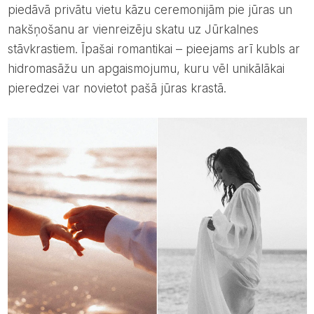
piedāvā privātu vietu kāzu ceremonijām pie jūras un
nakšņošanu ar vienreizēju skatu uz Jūrkalnes
stāvkrastiem. Īpašai romantikai – pieejams arī kubls ar
hidromasāžu un apgaismojumu, kuru vēl unikālākai
pieredzei var novietot pašā jūras krastā.