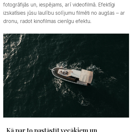
fotogrāfijās un, iespējams, arī videofilmā. Efektīgi
izskatīsies jūsu laulību solījumu filmēti no augšas – ar
dronu, radot kinofilmas cienīgu efektu.
Kā par to pastāstīt vecākiem un