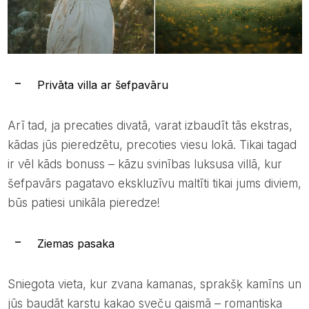
Privāta villa ar šefpavāru
Arī tad, ja precaties divatā, varat izbaudīt tās ekstras,
kādas jūs pieredzētu, precoties viesu lokā. Tikai tagad
ir vēl kāds bonuss – kāzu svinības luksusa villā, kur
šefpavārs pagatavo ekskluzīvu maltīti tikai jums diviem,
būs patiesi unikāla pieredze!
Ziemas pasaka
Sniegota vieta, kur zvana kamanas, sprakšķ kamīns un
jūs baudāt karstu kakao sveču gaismā – romantiska