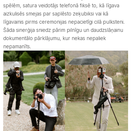
spēlēm, satura veidotājs telefonā fiksē to, kā līgava
aizkulisēs smejas par saplēsto zeķubiksi vai kā
līgavainis pirms ceremonijas nepacietīgi cilā pulksteni.
Šāda sinerģija sniedz pārim pilnīgu un daudzslāņainu
dokumentālo pārklājumu, kur nekas nepaliek
nepamanīts.