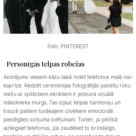
Foto: PINTEREST
Personīgās telpas robežas
Aicinājums viesiem kāzu laikā nolikt telefonus malā nav
kaprīze. Redzēt ceremonijas fotogrāfijās paceltu roku
mežu ar spīdošiem ekrāniem ir jebkura vizuālā
mākslinieka murgs. Tas izjauc telpas harmoniju un
traucē pašiem tuvākajiem cilvēkiem emocionāli
pieslēgties solījuma svētumam. Tomēr, ja pilnībā
aizliegsiet telefonus, jūs zaudēsiet to brīnišķīgo,