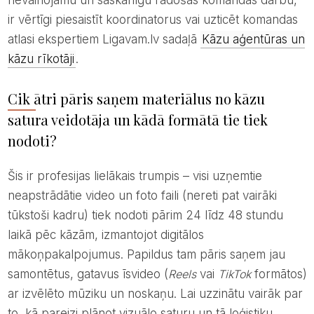
ir vērtīgi piesaistīt koordinatorus vai uzticēt komandas
atlasi ekspertiem Ligavam.lv sadaļā
Kāzu aģentūras un
kāzu rīkotāji
.
Cik ātri pāris saņem materiālus no kāzu
satura veidotāja un kādā formātā tie tiek
nodoti?
Šis ir profesijas lielākais trumpis – visi uzņemtie
neapstrādātie video un foto faili (nereti pat vairāki
tūkstoši kadru) tiek nodoti pārim 24 līdz 48 stundu
laikā pēc kāzām, izmantojot digitālos
mākoņpakalpojumus. Papildus tam pāris saņem jau
samontētus, gatavus īsvideo (
Reels
vai
TikTok
formātos)
ar izvēlēto mūziku un noskaņu. Lai uzzinātu vairāk par
to, kā pareizi plānot vizuālo saturu un tā loģistiku,