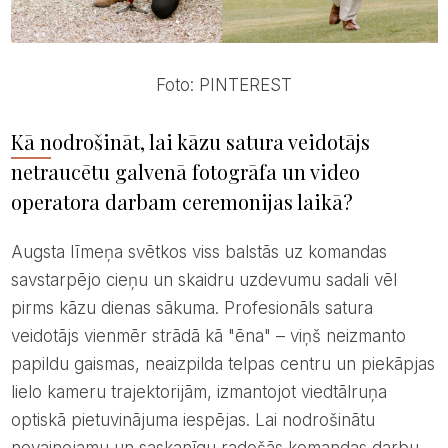
Foto: PINTEREST
Kā nodrošināt, lai kāzu satura veidotājs
netraucētu galvenā fotogrāfa un video
operatora darbam ceremonijas laikā?
Augsta līmeņa svētkos viss balstās uz komandas
savstarpējo cieņu un skaidru uzdevumu sadali vēl
pirms kāzu dienas sākuma. Profesionāls satura
veidotājs vienmēr strādā kā "ēna" – viņš neizmanto
papildu gaismas, neaizpilda telpas centru un piekāpjas
lielo kameru trajektorijām, izmantojot viedtālruņa
optiskā pietuvinājuma iespējas. Lai nodrošinātu
nevainojamu un saskanīgu radošās komandas darbu,