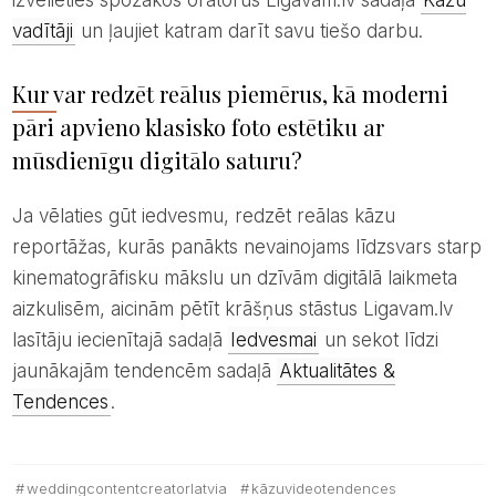
vadītāji
un ļaujiet katram darīt savu tiešo darbu.
Kur var redzēt reālus piemērus, kā moderni
pāri apvieno klasisko foto estētiku ar
mūsdienīgu digitālo saturu?
Ja vēlaties gūt iedvesmu, redzēt reālas kāzu
reportāžas, kurās panākts nevainojams līdzsvars starp
kinematogrāfisku mākslu un dzīvām digitālā laikmeta
aizkulisēm, aicinām pētīt krāšņus stāstus Ligavam.lv
lasītāju iecienītajā sadaļā
Iedvesmai
un sekot līdzi
jaunākajām tendencēm sadaļā
Aktualitātes &
Tendences
.
weddingcontentcreatorlatvia
kāzuvideotendences