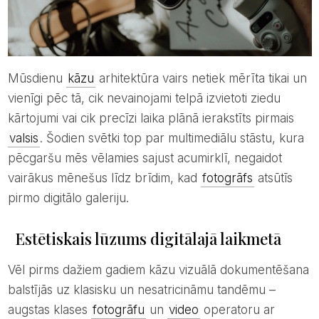
Mūsdienu
kāzu
arhitektūra vairs netiek mērīta tikai un
vienīgi pēc tā, cik nevainojami telpā izvietoti ziedu
kārtojumi vai cik precīzi laika plānā ierakstīts pirmais
valsis
. Šodien svētki top par multimediālu stāstu, kura
pēcgaršu mēs vēlamies sajust acumirklī, negaidot
vairākus mēnešus līdz brīdim, kad
fotogrāfs
atsūtīs
pirmo digitālo galeriju.
Estētiskais lūzums digitālajā laikmetā
Vēl pirms dažiem gadiem kāzu vizuālā dokumentēšana
balstījās uz klasisku un nesatricināmu tandēmu –
augstas klases
fotogrāfu
un
video
operatoru ar