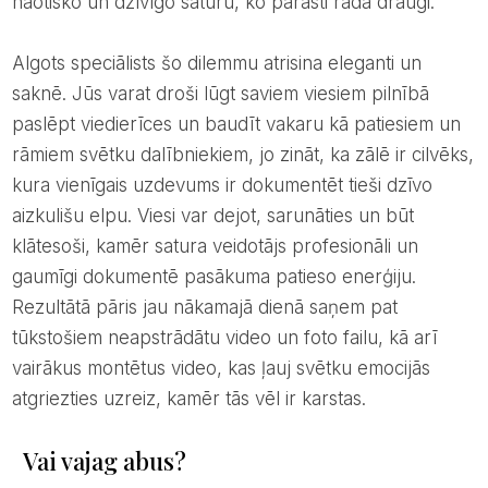
haotisko un dzīvīgo saturu, ko parasti rada draugi.
Algots speciālists šo dilemmu atrisina eleganti un
saknē. Jūs varat droši lūgt saviem viesiem pilnībā
paslēpt viedierīces un baudīt vakaru kā patiesiem un
rāmiem svētku dalībniekiem, jo zināt, ka zālē ir cilvēks,
kura vienīgais uzdevums ir dokumentēt tieši dzīvo
aizkulišu elpu. Viesi var dejot, sarunāties un būt
klātesoši, kamēr satura veidotājs profesionāli un
gaumīgi dokumentē pasākuma patieso enerģiju.
Rezultātā pāris jau nākamajā dienā saņem pat
tūkstošiem neapstrādātu video un foto failu, kā arī
vairākus montētus video, kas ļauj svētku emocijās
atgriezties uzreiz, kamēr tās vēl ir karstas.
Vai vajag abus?