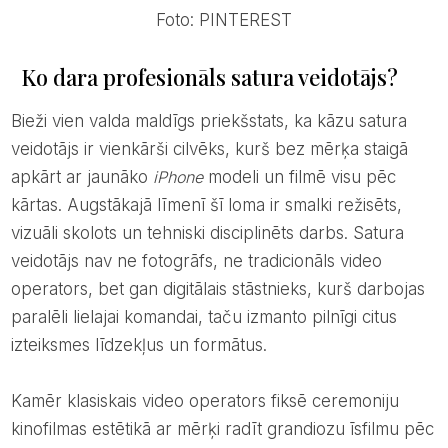
Foto: PINTEREST
Ko dara profesionāls satura veidotājs?
Bieži vien valda maldīgs priekšstats, ka kāzu satura
veidotājs ir vienkārši cilvēks, kurš bez mērķa staigā
apkārt ar jaunāko
iPhone
modeli un filmē visu pēc
kārtas. Augstākajā līmenī šī loma ir smalki režisēts,
vizuāli skolots un tehniski disciplinēts darbs. Satura
veidotājs nav ne fotogrāfs, ne tradicionāls video
operators, bet gan digitālais stāstnieks, kurš darbojas
paralēli lielajai komandai, taču izmanto pilnīgi citus
izteiksmes līdzekļus un formātus.
Kamēr klasiskais video operators fiksē ceremoniju
kinofilmas estētikā ar mērķi radīt grandiozu īsfilmu pēc