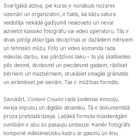
Svarīgākā atziņa, pie kuras ir nonākuši nozares
vizionāri un organizatori, ir fakts, ka kāzu satura
veidotājs nekādā gadījumā neaizvieto un nevar
aizvietot klasisko fotogrāfu vai video operatoru. Tās ir
divas pilnīgi atšķirīgas disciplīnas ar dažādiem mērķiem
un tehnisko mūžu. Foto un video komanda rada
mākslas darbu, kas pārdzīvos laiku – to jūs skatīsieties
pēc desmit, divdesmit un piecdesmit gadiem, rādīsiet
bērniem un mazbērniem, drukāsiet smagās grāmatās
un ierāmēsiet pie sienām. Tas ir mūžības formāts.
Savukārt,
Content Creator
rada šodienas emociju,
mirkļa impulsu un digitālo dinamiku. Tā ir dokumentālā
proza pretstatā dzejai. Labākā formula mūsdienīgām
svinībām ir abu šo pasauļu simbioze. Kamēr fotogrāfs
komponē māksliniecisku kadru ar gaismu un ēnu