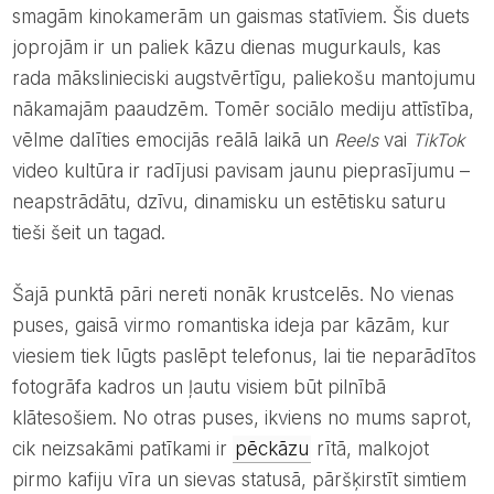
smagām kinokamerām un gaismas statīviem. Šis duets
joprojām ir un paliek kāzu dienas mugurkauls, kas
rada mākslinieciski augstvērtīgu, paliekošu mantojumu
nākamajām paaudzēm. Tomēr sociālo mediju attīstība,
vēlme dalīties emocijās reālā laikā un
Reels
vai
TikTok
video kultūra ir radījusi pavisam jaunu pieprasījumu –
neapstrādātu, dzīvu, dinamisku un estētisku saturu
tieši šeit un tagad.
Šajā punktā pāri nereti nonāk krustcelēs. No vienas
puses, gaisā virmo romantiska ideja par kāzām, kur
viesiem tiek lūgts paslēpt telefonus, lai tie neparādītos
fotogrāfa kadros un ļautu visiem būt pilnībā
klātesošiem. No otras puses, ikviens no mums saprot,
cik neizsakāmi patīkami ir
pēckāzu
rītā, malkojot
pirmo kafiju vīra un sievas statusā, pāršķirstīt simtiem