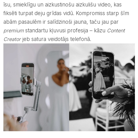
īsu, smieklīgu un aizkustinošu aizkulišu video, kas
fiksēti turpat deju grīdas vidū. Kompromiss starp šīm
abām pasaulēm ir salīdzinoši jauna, taču jau par
premium
standartu kļuvusi profesija – kāzu
Content
Creator
jeb satura veidotājs telefonā.