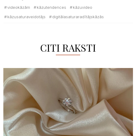
videokāzām
kāzutendences
kāzuvideo
kāzusaturaveidotājs
digitālasaturaradītājskāzās
CITI RAKSTI