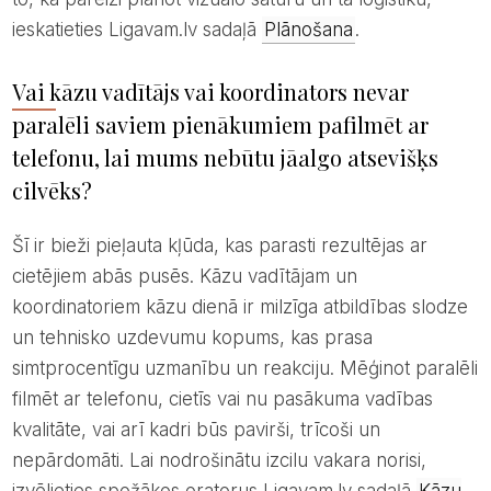
ieskatieties Ligavam.lv sadaļā
Plānošana
.
Vai kāzu vadītājs vai koordinators nevar
paralēli saviem pienākumiem pafilmēt ar
telefonu, lai mums nebūtu jāalgo atsevišķs
cilvēks?
Šī ir bieži pieļauta kļūda, kas parasti rezultējas ar
cietējiem abās pusēs. Kāzu vadītājam un
koordinatoriem kāzu dienā ir milzīga atbildības slodze
un tehnisko uzdevumu kopums, kas prasa
simtprocentīgu uzmanību un reakciju. Mēģinot paralēli
filmēt ar telefonu, cietīs vai nu pasākuma vadības
kvalitāte, vai arī kadri būs pavirši, trīcoši un
nepārdomāti. Lai nodrošinātu izcilu vakara norisi,
izvēlieties spožākos oratorus Ligavam.lv sadaļā
Kāzu