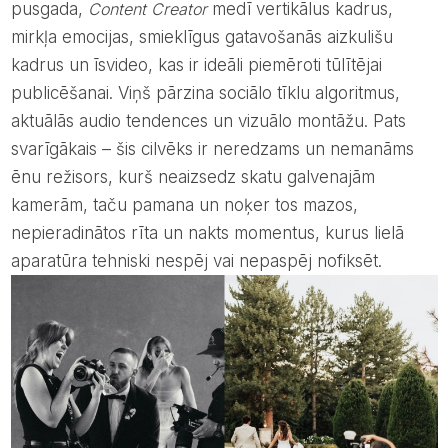
pusgada,
Content Creator
medī vertikālus kadrus,
mirkļa emocijas, smieklīgus gatavošanās aizkulišu
kadrus un īsvideo, kas ir ideāli piemēroti tūlītējai
publicēšanai. Viņš pārzina sociālo tīklu algoritmus,
aktuālās audio tendences un vizuālo montāžu. Pats
svarīgākais – šis cilvēks ir neredzams un nemanāms
ēnu režisors, kurš neaizsedz skatu galvenajām
kamerām, taču pamana un noķer tos mazos,
nepieradinātos rīta un nakts momentus, kurus lielā
aparatūra tehniski nespēj vai nepaspēj nofiksēt.