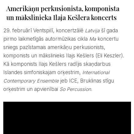
Amerikāņu perkusionista, komponista
un mākslinieka Ilaja Kešlera koncerts
29. februārī Ventspilī, koncertzālē
Latvija
šī gada
pirmo laikmetīgās autormūzikas cikla
Ma
koncertu
sniegs pazīstamais amerikāņu perkusionists,
komponists un mākslinieks Ilajs Kešlers (Eli Keszler).
Kā komponists Ilajs Kešlers radījis skaņdarbus
Islandes simfoniskajam orķestrim,
International
Contemporary Ensemble
jeb ICE, Bruklinas stīgu
orķestrim un apvienībai
So Percussion.