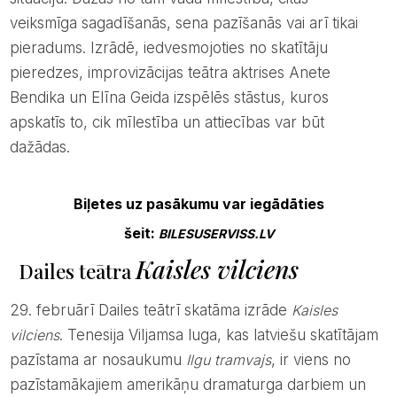
veiksmīga sagadīšanās, sena pazīšanās vai arī tikai
pieradums. Izrādē, iedvesmojoties no skatītāju
pieredzes, improvizācijas teātra aktrises Anete
Bendika un Elīna Geida izspēlēs stāstus, kuros
apskatīs to, cik mīlestība un attiecības var būt
dažādas.
Biļetes uz pasākumu var iegādāties
šeit:
BILESUSERVISS.LV
Kaisles vilciens
Dailes teātra
29. februārī Dailes teātrī skatāma izrāde
Kaisles
vilciens
. Tenesija Viljamsa luga, kas latviešu skatītājam
pazīstama ar nosaukumu
Ilgu tramvajs
, ir viens no
pazīstamākajiem amerikāņu dramaturga darbiem un