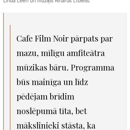
Linda Leen un mūziķis Rihards Lībietis.
Cafe Film Noir pārpats par
mazu, mīlīgu amfiteātra
mūzikas bāru. Programma
būs mainīga un līdz
pēdējam brīdim
noslēpumā tīta, bet
mākslinieki stāsta, ka