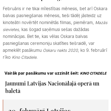
Februāris ir ne tikai mīlestības mēnesis, bet arī Oskara
balvas pasniegšanas mēnesis, tieši tādēļ jāsteidz uz
kinoteātri novērtēt nominētās filmas, piemēram,
Mazās
sievietes,
kas šogad saņēmusi sešas dažādas
nominācijas. Bet tie, kas vēlas Oskara balvas
pasniegšanas ceremoniju skatīties tiešraidē, var
apmeklēt pasākumu
Oskaru nakts 2020
, ko 9. februārī
rīko
Kino Citadele
.
Vairāk par pasākumu var uzzināt šeit:
KINO CITADELE
Jaunumi Latvijas Nacionālajā operā un
baletā
20. februārī Latvijas