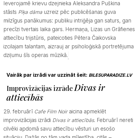
Ieverojamē krievu dzejnieka Aleksandra Puškina
stāsts
Pīķa dāma
uzreiz pēc publicēšanas guva
milzīgus panākumus: publiku intriģēja gan saturs, gan
precīzi tvertais laika gars. Hermaņa, Lizas un Grāfienes
attiecību trijstūris, pateicoties Pētera Čaikovska
izcilajam talantam, aizrauj ar psiholoģiskā portretējuma
dziļumu šīs operas mūzikā.
Vairāk par izrādi var uzzināt šeit:
BILESUPARADIZE.LV
Divas ir
Improvizācijas izrāde
attiecībās
29. februārī
Cafe Film Noir
aicina apmeklēt
improvizācijas izrādi
Divas ir attiecībās
. Februārī nereti
cilvēki apdomā savu attiecību vēsturi un esošo
situāciju. Dažās no tām vada mīlestība, citās –