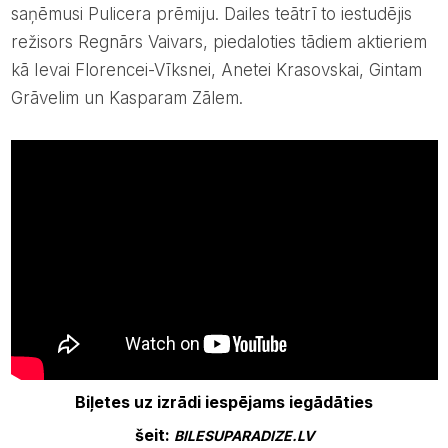
saņēmusi Pulicera prēmiju. Dailes teātrī to iestudējis
režisors Regnārs Vaivars, piedaloties tādiem aktieriem
kā Ievai Florencei-Vīksnei, Anetei Krasovskai, Gintam
Grāvelim un Kasparam Zālem.
Biļetes uz izrādi iespējams iegādāties
šeit:
BILESUPARADIZE.LV