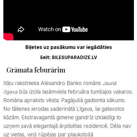
Biļetes uz pasākumu var iegādāties
šeit:
BILESUPARADIZE.LV
Grāmata feburārim
Itāļu rakstnieka Alesandro Bariko romāns
Jaunā
līgava
būs izcila lasāmviela februāra tumšajos vakaros.
Romāna apraksts vēsta: Pagājušā gadsimta sākums.
No tālienes ierodas saderinātā Līgava, lai gatavotos
kāzām. Ekstravagantā ģimene gandrīz izklaidīgi to
uzņem savā elegantajā ārpilsētas rezidencē. Dēla nav
uz vietas, viņš rūpējas par plaukstošā