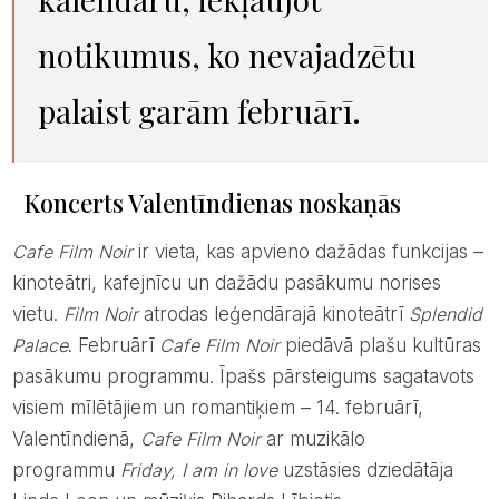
notikumus, ko nevajadzētu
palaist garām februārī.
Koncerts Valentīndienas noskaņās
Cafe Film Noir
ir vieta, kas apvieno dažādas funkcijas –
kinoteātri, kafejnīcu un dažādu pasākumu norises
vietu.
Film Noir
atrodas leģendārajā kinoteātrī
Splendid
Palace
. Februārī
Cafe Film Noir
piedāvā plašu kultūras
pasākumu programmu. Īpašs pārsteigums sagatavots
visiem mīlētājiem un romantiķiem – 14. februārī,
Valentīndienā,
Cafe Film Noir
ar muzikālo
programmu
Friday, I am in love
uzstāsies dziedātāja