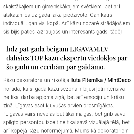
skaistākajiem un ģimeniskākajiem svētkiem, bet arī
atskatāmies uz gada laikā piedzīvoto. Gan katrs
individuāli, gan visi kopā. Arī kāzu nozarē strādājošiem
šis bijis patiesi aizraujošs un interesants gads, tādēļ
līdz pat gada beigām LĪGAVĀM.LV
dalīsies TOP kāzu ekspertu viedokļos par
šo gadu un cerībām par gaidāmo.
Kāzu dekoratore un rīkotāja
Iluta Piternika / MintDeco
norāda, ka šī gada kāzu sezona ir bijusi ļoti intensīva
ne tikai darba apjoma ziņā, bet arī emociju un krāsu
ziņā. Līgavas esot kļuvušas arvien drosmīgākas.
“Līgavas vairs nevēlas būt tikai maigas, bet grib savu
spilgto personību izcelt ne tikai savā vizuālajā tēlā, bet
arī kopējā kāzu noformējumā. Mums kā dekoratoriem