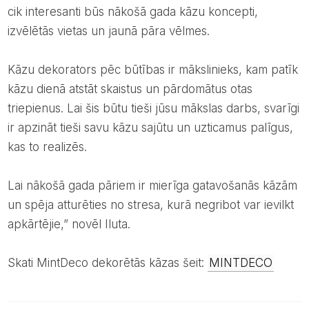
cik interesanti būs nākošā gada kāzu koncepti,
izvēlētās vietas un jaunā pāra vēlmes.
Kāzu dekorators pēc būtības ir mākslinieks, kam patīk
kāzu dienā atstāt skaistus un pārdomātus otas
triepienus. Lai šis būtu tieši jūsu mākslas darbs, svarīgi
ir apzināt tieši savu kāzu sajūtu un uzticamus palīgus,
kas to realizēs.
Lai nākošā gada pāriem ir mierīga gatavošanās kāzām
un spēja atturēties no stresa, kurā negribot var ievilkt
apkārtējie,” novēl Iluta.
Skati MintDeco dekorētās kāzas šeit:
MINTDECO