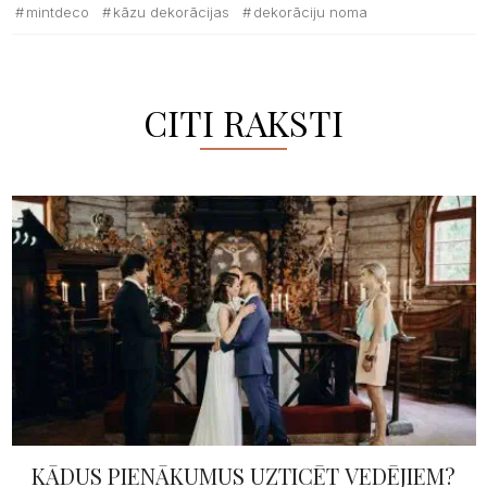
mintdeco
kāzu dekorācijas
dekorāciju noma
CITI RAKSTI
KĀDUS PIENĀKUMUS UZTICĒT VEDĒJIEM?