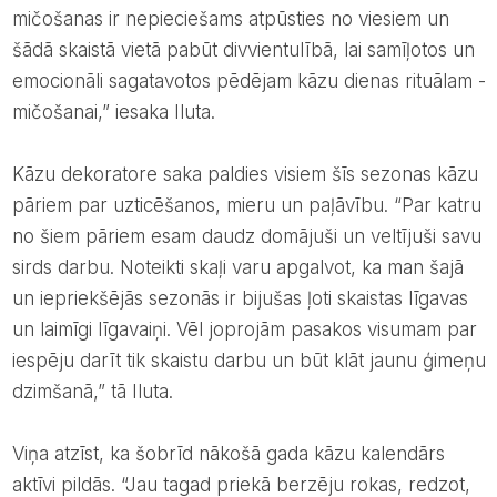
mičošanas ir nepieciešams atpūsties no viesiem un
šādā skaistā vietā pabūt divvientulībā, lai samīļotos un
emocionāli sagatavotos pēdējam kāzu dienas rituālam -
mičošanai,” iesaka Iluta.
Kāzu dekoratore saka paldies visiem šīs sezonas kāzu
pāriem par uzticēšanos, mieru un paļāvību. “Par katru
no šiem pāriem esam daudz domājuši un veltījuši savu
sirds darbu. Noteikti skaļi varu apgalvot, ka man šajā
un iepriekšējās sezonās ir bijušas ļoti skaistas līgavas
un laimīgi līgavaiņi. Vēl joprojām pasakos visumam par
iespēju darīt tik skaistu darbu un būt klāt jaunu ģimeņu
dzimšanā,” tā Iluta.
Viņa atzīst, ka šobrīd nākošā gada kāzu kalendārs
aktīvi pildās. “Jau tagad priekā berzēju rokas, redzot,