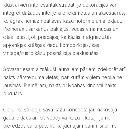
kļūst arvien interesantāk strādāt, jo dekorācijās var
integrēt dažādus interjera priekšmetus un aksesuārus,
ko agrāk nemaz neatļāvās kāzu noformējumā iekļaut.
Piemēram, sarkanus paklājus, vecas vīna mucas un
citas lietas. Ļoti priecājos, ka kāzās ir atgriezušās
apjomīgas krāšņas ziedu kompozīcijas, kas
vintage/rustic kāzu posmā bija pieklusušas.
šovasar esam aizsākuši jaunajiem pāriem izdekorēt arī
nakts pārsteiguma vietas, par kurām viņiem nebija ne
jausmas. Piemēram, nakts brīvdabas kino vai nakts
buduārs.
Ceru, ka šo ideju savā kāzu konceptā jau nākošajā
gadā iekļaus arī citi vedēji vai kāzu rīkotāji, jo no
pieredzes varu pateikt, ka jaunajam pārim īsi pirms