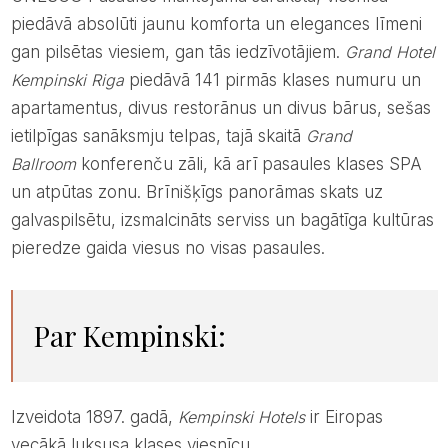
piedāvā absolūti jaunu komforta un elegances līmeni
gan pilsētas viesiem, gan tās iedzīvotājiem.
Grand Hotel
Kempinski Riga
piedāvā 141 pirmās klases numuru un
apartamentus, divus restorānus un divus bārus, sešas
ietilpīgas sanāksmju telpas, tajā skaitā
Grand
Ballroom
konferenču zāli, kā arī pasaules klases SPA
un atpūtas zonu. Brīnišķīgs panorāmas skats uz
galvaspilsētu, izsmalcināts serviss un bagātīga kultūras
pieredze gaida viesus no visas pasaules.
Par Kempinski:
Izveidota 1897. gadā,
Kempinski Hotels
ir Eiropas
vecākā luksusa klases viesnīcu