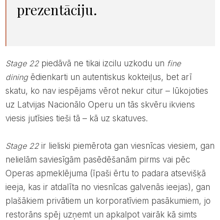
prezentāciju.
Stage 22
piedāvā ne tikai izcilu uzkodu un
fine
dining
ēdienkarti un autentiskus kokteiļus, bet arī
skatu, ko nav iespējams vērot nekur citur – lūkojoties
uz Latvijas Nacionālo Operu un tās skvēru ikviens
viesis jutīsies tieši tā – kā uz skatuves.
Stage 22
ir lieliski piemērota gan viesnīcas viesiem, gan
nelielām saviesīgām pasēdēšanām pirms vai pēc
Operas apmeklējuma (īpaši ērtu to padara atsevišķā
ieeja, kas ir atdalīta no viesnīcas galvenās ieejas), gan
plašākiem privātiem un korporatīviem pasākumiem, jo
restorāns spēj uzņemt un apkalpot vairāk kā simts