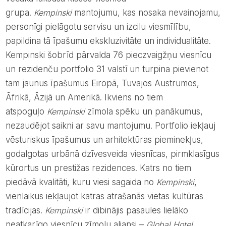
grupa.
Kempinski
mantojumu, kas nosaka nevainojamu,
personīgi pielāgotu servisu un izcilu viesmīlību,
papildina tā īpašumu ekskluzivitāte un individualitāte.
Kempinski šobrīd pārvalda 76 pieczvaigžņu viesnīcu
un rezidenču portfolio 31 valstī un turpina pievienot
tam jaunus īpašumus Eiropā, Tuvajos Austrumos,
Āfrikā, Āzijā un Amerikā. Ikviens no tiem
atspoguļo
Kempinski
zīmola spēku un panākumus,
nezaudējot saikni ar savu mantojumu. Portfolio iekļauj
vēsturiskus īpašumus un arhitektūras pieminekļus,
godalgotas urbānā dzīvesveida viesnīcas, pirmklasīgus
kūrortus un prestižas rezidences. Katrs no tiem
piedāvā kvalitāti, kuru viesi sagaida no
Kempinski
,
vienlaikus iekļaujot katras atrašanās vietas kultūras
tradīcijas.
Kempinski
ir dibinājis pasaules lielāko
neatkarīgo viesnīcu zīmolu aliansi –
Global Hotel