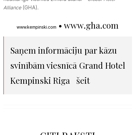
Alliance
(GHA).
• www.gha.com
www.kempinski.com
Saņem informāciju par kāzu
svinībām viesnīcā Grand Hotel
Kempinski Riga
šeit