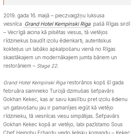
2019. gada 16. maijā – pieczvaigžņu luksusa
viesnīca
Grand Hotel Kempinski Riga
pašā Rīgas sirdī
– Vecrīgā aicina kā pilsētas viesus, tā vietējos
rīdziniekus baudīt izcilu ēdienkarti, autentiskus
kokteiļus un labāko apkalpošanu vienā no Rīgas
skaistākajiem un modernākajiem jumta bāriem un
restorāniem –
Stage 22
.
Grand Hotel Kempinski Riga
restorānos kopš šī gada
februāra saimnieko Turcijā dzimušais šefpavārs
Gokhan Kekec, kas ar savu kaislību pret izcilu ēdienu
un gatavošanu jau ir pamanījies iegūt kā vietējo
rīdzinieku, tā viesnīcas viesu simpātijas. Šefpavārs
Gokhan Kekec kopā ar vietējo, labi pazīstamo Sous
Chef Heinrihu Erhardu veido lielisku komandu – Kekec