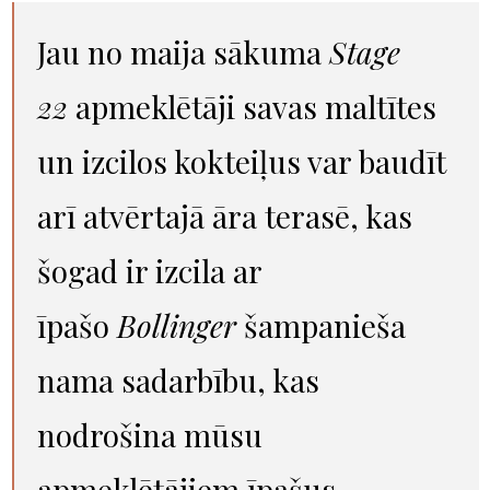
Jau no maija sākuma
Stage
22
apmeklētāji savas maltītes
un izcilos kokteiļus var baudīt
arī atvērtajā āra terasē, kas
šogad ir izcila ar
īpašo
Bollinger
šampanieša
nama sadarbību, kas
nodrošina mūsu
apmeklētājiem īpašus