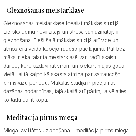
Gleznošanas meistarklase
Gleznošanas meistarklase Idealist mākslas studijā.
Lielisks domu novirzītājs un stresa samazinātājs ir
gleznošana. Tieši šajā mākslas studijā arī vide un
atmosfēra veido kopējo radošo pacilājumu. Pat bez
mākslinieka talanta meistarklasē vari radīt skaistu
darbu, kuru uzdāvināt vīram un piekārt mājās goda
vietā, lai tā kalpo kā skaista atmiņa par satraucošo
pirmskāzu periodu. Mākslas studijā ir pieejamas
dažādas nodarbības, tajā skaitā arī pārim, ja vēlaties
ko tādu darīt kopā.
Meditācija pirms miega
Miega kvalitātes uzlabošana – meditācija pirms miega.