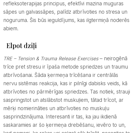
refleksoterapijas principus, efektīvi mazina muguras
sāpes un galvassāpes, palīdz atbrīvoties no stresa un
noguruma. Šis būs ieguldījums, kas ilgtermiņā noderēs
abiem.
Elpot dziļi
TRE – Tension & Trauma Release Exercises
– neirogēnā
trīce pret stresu ir īpaša metode spriedzes un traumu
atbrīvošanai. Šāda ķermeņa trīcēšana ir centrālās
nervu sistēmas reakcija, kas ir pilnīgi dabisks veids, kā
atbrīvoties no pārmērīgas spriedzes. Tas notiek, strauji
saspringstot un atslābstot muskuļiem, tātad trīcot, ar
mērķi nomierināties un atbrīvoties no muskuļu
sasprindzinājuma. Interesanti ir tas, ka jau ikdienā
saskaramies ar šo ķermeņa drebēšanu, ievēro to un,