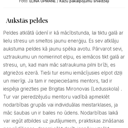
Foto:
/
ELĪNA UPMANE
Kāzu pakalpojumu sniedzēji
Aukstās peldes
Peldes atklātā ūdenī ir kā mācībstunda, lai tiktu galā ar
lielu stresu un smeltos jaunu enerģiju. Es sev atklāju
aukstuma peldes kā jaunu spēka avotu. Pārvarot sevi,
uztraukumu un nomierinot elpu, es iemācos tikt galā ar
stresu, un, kad mani māc satraukuma pilni brīži, es
atgriežos ezerā. Tieši tur esmu iemācījusies elpot dziļi
un mierīgi. Ja tam ir nepieciešams mentors, tad ir
iespēja griezties pie Brigitas Mironovas (Ledusskola) .
Tur var pieredzējušu mentoru vadībā apmeklēt
nodarbības grupās vai individuālas meistarklases, ja
māc šaubas un ir bailes no ūdens. Nodarbības laikā
var iegūt atbildes uz jautājumiem, praktiskas zināšanas