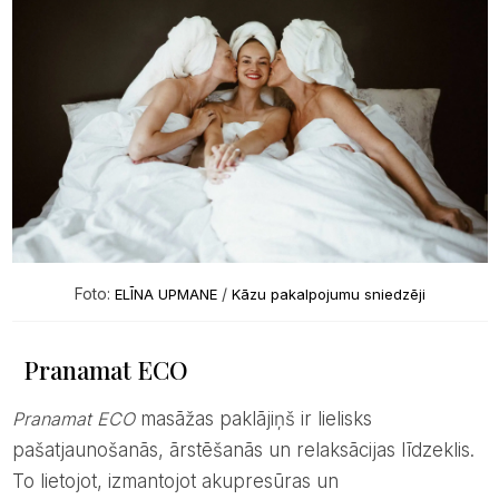
Foto:
/
ELĪNA UPMANE
Kāzu pakalpojumu sniedzēji
Pranamat ECO
Pranamat ECO
masāžas paklājiņš ir lielisks
pašatjaunošanās, ārstēšanās un relaksācijas līdzeklis.
To lietojot, izmantojot akupresūras un