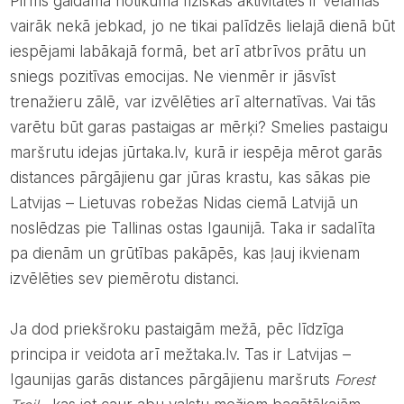
Pirms gaidāmā notikuma fiziskās aktivitātes ir vēlamas
vairāk nekā jebkad, jo ne tikai palīdzēs lielajā dienā būt
iespējami labākajā formā, bet arī atbrīvos prātu un
sniegs pozitīvas emocijas. Ne vienmēr ir jāsvīst
trenažieru zālē, var izvēlēties arī alternatīvas. Vai tās
varētu būt garas pastaigas ar mērķi? Smelies pastaigu
maršrutu idejas jūrtaka.lv, kurā ir iespēja mērot garās
distances pārgājienu gar jūras krastu, kas sākas pie
Latvijas – Lietuvas robežas Nidas ciemā Latvijā un
noslēdzas pie Tallinas ostas Igaunijā. Taka ir sadalīta
pa dienām un grūtības pakāpēs, kas ļauj ikvienam
izvēlēties sev piemērotu distanci.
Ja dod priekšroku pastaigām mežā, pēc līdzīga
principa ir veidota arī mežtaka.lv. Tas ir Latvijas –
Igaunijas garās distances pārgājienu maršruts
Forest