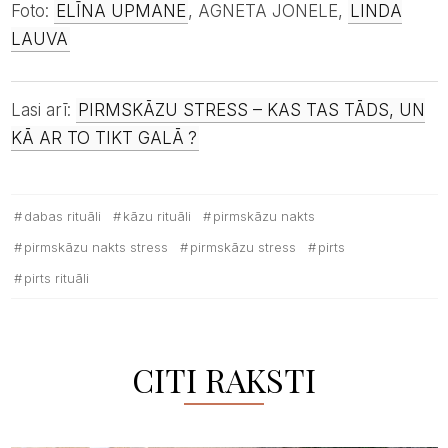
Foto:
ELĪNA UPMANE
, AGNETA JONELE,
LINDA
LAUVA
Lasi arī:
PIRMSKĀZU STRESS – KAS TAS TĀDS, UN
KĀ AR TO TIKT GALĀ
?
dabas rituāli
kāzu rituāli
pirmskāzu nakts
pirmskāzu nakts stress
pirmskāzu stress
pirts
pirts rituāli
CITI RAKSTI