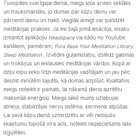
Tuvojoties svarīgajai dienai, miegs kļūs arvien seklāks
un trauksmaināks, jo domas par kāzu dienu var
pārņemt dienu un nakti. Vieglāk iemigt var palīdzēt
meditācijas prakses. Ja esi šajā jomā iesācēja, iesaku
izmantot aplikāciju
Headspace
vai kādu no Youtube
kanāliem, piemēram,
Pura Rasa Your Meditation Library
Sleep Meditation
. Izvēdini guļamistabu, izslēdz gaismas
un trokšņus un ieklausies meditācijas vārdos. Kopā ar
dziļu elpu seko līdzi meditācijas vadītājam un jau pēc
desmit minūtēm sajutīsi, kā domas aizplūst. Kvalitatīvs
miegs noteikti ir pamats, lai nākamā diena aizritētu
maksimāli enerģiski. Miega laikā mums uzlabojas
atmiņa, stabilizējas nervu sistēma, ķermenis atpūšas.
Lai savā kāzu dienā uzmirdzētu ar vēl nebijušu
skaistumu topošā vīra acīs, noteikti nepieciešams labi
izgulēties.