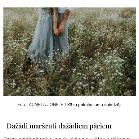
Foto: AGNETA JONELE /
Kāzu pakalpojumu sniedzēji
Dažādi maršruti dažādiem pāriem