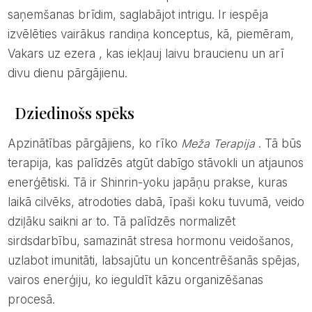
saņemšanas brīdim, saglabājot intrigu. Ir iespēja
izvēlēties vairākus randiņa konceptus, kā, piemēram,
Vakars uz ezera , kas iekļauj laivu braucienu un arī
divu dienu pārgājienu.
Dziedinošs spēks
Apzinātības pārgājiens, ko rīko
Meža Terapija
. Tā būs
terapija, kas palīdzēs atgūt dabīgo stāvokli un atjaunos
enerģētiski. Tā ir Shinrin-yoku japāņu prakse, kuras
laikā cilvēks, atrodoties dabā, īpaši koku tuvumā, veido
dziļāku saikni ar to. Tā palīdzēs normalizēt
sirdsdarbību, samazināt stresa hormonu veidošanos,
uzlabot imunitāti, labsajūtu un koncentrēšanās spējas,
vairos enerģiju, ko ieguldīt kāzu organizēšanas
procesā.