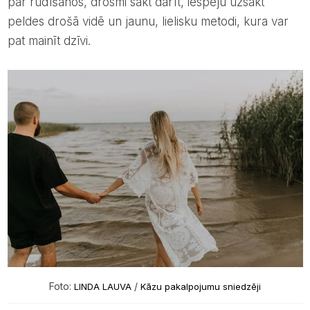
par rūdīšanos, drosmi sākt darīt, iespēju uzsākt
peldes drošā vidē un jaunu, lielisku metodi, kura var
pat mainīt dzīvi.
Foto:
/
LINDA LAUVA
Kāzu pakalpojumu sniedzēji