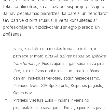
liekos centimetrus, kā arī uzlabot vispārējo pašsajūtu.
Ja nav pietiekamas pieredzes, kā pareizi un nenodarot
sev pāri veikt pirts rituālus, ir vērts konsultēties ar
profesionāļiem un izdzīvot viņu sniegto pieredzi un
zināšanas.
Iveta, kas katru rītu mostas kopā ar cīruļiem, ir
pirtniece ar moto
pirts kā dzīves bauda un spēcīga
transformācija
. Piedāvājumā ir gan kāda sievu pirts
tūre, kur uz lāvas norit miesas un gara lutināšana,
gan arī, individuāli tiekoties, apgūt nepieciešamo.
Pirtniece Iveta, SIA Spēka pirts, Ķeipenes pagasts,
Ogres nov.
Pirtnieks Viesturs Luka – Indāns ir viens no
pieprasītākajiem savā jomā. Pie viņa pieraksts jāveic