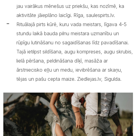
jau vairākus mēnešus uz priekšu, kas nozīmē, ka
aktivitāte jāieplāno laicīgi. Rīga, saulespirts.lv.
Rituālajā pirts kūrē, kuru vada meistars, līgava 4-5
stundu laikā bauda pilnu meistara uzmanību un
rūpīgu lutināšanu no sagaidīšanas līdz pavadīšanai.
Tajā ietilpst sildīšana, augu kompreses, augu skrubis,
lielā pēršana, peldināšana dīķī, masāža ar
ārstniecisko eļļu un medu, ievibrēšana ar skaņu,
tējas un pašu cepta maize. Ziedlejas.lv, Sigulda.