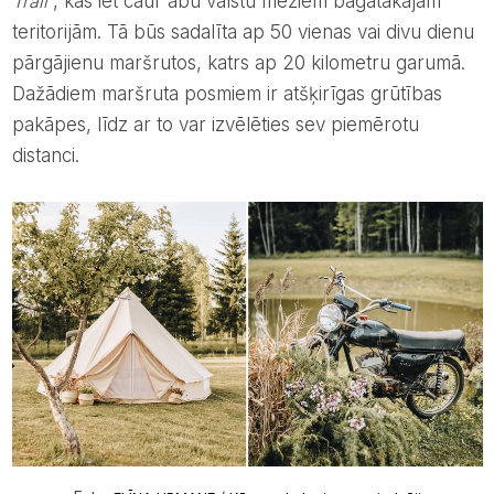
Trail
, kas iet caur abu valstu mežiem bagātākajām
teritorijām. Tā būs sadalīta ap 50 vienas vai divu dienu
pārgājienu maršrutos, katrs ap 20 kilometru garumā.
Dažādiem maršruta posmiem ir atšķirīgas grūtības
pakāpes, līdz ar to var izvēlēties sev piemērotu
distanci.