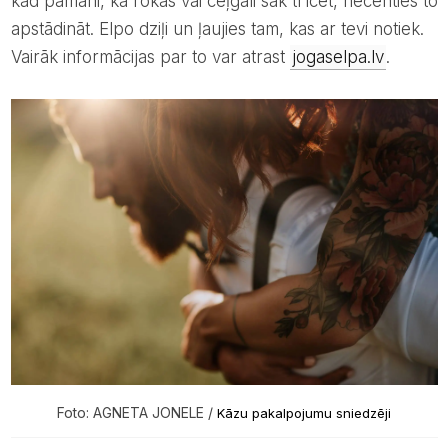
kad pamani, ka rokas vai ceļgali sāk trīcēt, necenties to
apstādināt. Elpo dziļi un ļaujies tam, kas ar tevi notiek.
Vairāk informācijas par to var atrast
jogaselpa.lv
.
Foto: AGNETA JONELE /
Kāzu pakalpojumu sniedzēji