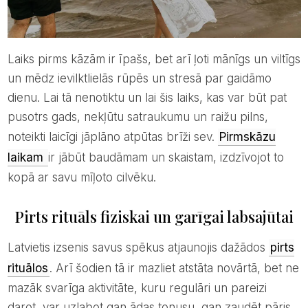
Laiks pirms kāzām ir īpašs, bet arī ļoti mānīgs un viltīgs
un mēdz ievilktlielās rūpēs un stresā par gaidāmo
dienu. Lai tā nenotiktu un lai šis laiks, kas var būt pat
pusotrs gads, nekļūtu satraukumu un raižu pilns,
noteikti laicīgi jāplāno atpūtas brīži sev.
Pirmskāzu
laikam
ir jābūt baudāmam un skaistam, izdzīvojot to
kopā ar savu mīļoto cilvēku.
Pirts rituāls fiziskai un garīgai labsajūtai
Latvietis izsenis savus spēkus atjaunojis dažādos
pirts
rituālos
. Arī šodien tā ir mazliet atstāta novārtā, bet ne
mazāk svarīga aktivitāte, kuru regulāri un pareizi
darot, var uzlabot gan ādas tonusu, gan zaudēt pāris