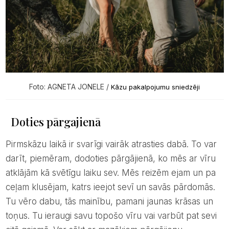
Foto: AGNETA JONELE /
Kāzu pakalpojumu sniedzēji
Doties pārgajienā
Pirmskāzu laikā ir svarīgi vairāk atrasties dabā. To var
darīt, piemēram, dodoties pārgājienā, ko mēs ar vīru
atklājām kā svētīgu laiku sev. Mēs reizēm ejam un pa
ceļam klusējam, katrs ieejot sevī un savās pārdomās.
Tu vēro dabu, tās mainību, pamani jaunas krāsas un
toņus. Tu ieraugi savu topošo vīru vai varbūt pat sevi