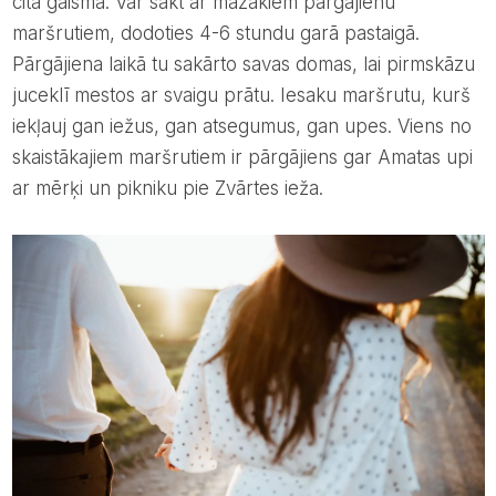
citā gaismā. Var sākt ar mazākiem pārgājienu
maršrutiem, dodoties 4-6 stundu garā pastaigā.
Pārgājiena laikā tu sakārto savas domas, lai pirmskāzu
juceklī mestos ar svaigu prātu. Iesaku maršrutu, kurš
iekļauj gan iežus, gan atsegumus, gan upes. Viens no
skaistākajiem maršrutiem ir pārgājiens gar Amatas upi
ar mērķi un pikniku pie Zvārtes ieža.