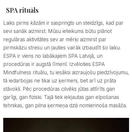
SPA rituāls
Laiks pirms kāzām ir saspringts un steidzīgs, kad par
sevi sanāk aizmirst. Mūsu ieteikums būtu plānot
regulāras aktivitātes sev ar mērķi aizmirst par
pirmskāzu stresu un ļauties vairāk izbaudīt šo laiku.
ESPA ir viens no labākajiem SPA Latvijā, un
procedūras ir augstā līmenī. Izvēloties ESPA
Mindfulness rituālu, tu iesāksi aizraujošu piedzīvojumu,
tā iedarbojas ne tikai uz ķermeni, bet arī uz prāta
stāvokli. Pēc procedūras cilvēks jūtas attīrīts gan
garīgi, gan fiziski. Tajā tiek iekļautas gan elpošanas
tehnikas, gan pilna ķermeņa dziļi nomierinoša masāža.