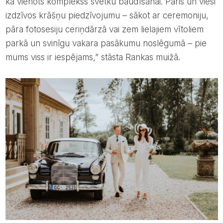
kā vienots komplekss svētku baudīšanai. Pāris un viesi
izdzīvos krāšņu piedzīvojumu – sākot ar ceremoniju,
pāra fotosesiju ceriņdārzā vai zem lielajiem vītoliem
parkā un svinīgu vakara pasākumu noslēgumā – pie
mums viss ir iespējams,” stāsta Rankas muižā.