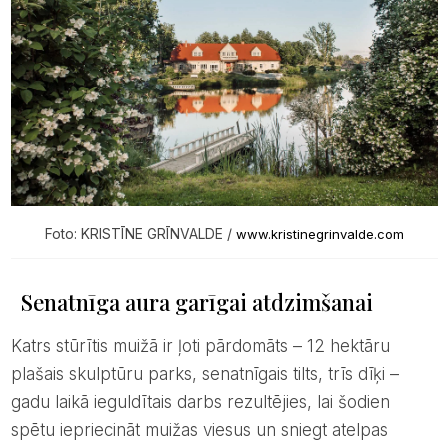
Foto: KRISTĪNE GRĪNVALDE /
www.kristinegrinvalde.com
Senatnīga aura garīgai atdzimšanai
Katrs stūrītis muižā ir ļoti pārdomāts – 12 hektāru
plašais skulptūru parks, senatnīgais tilts, trīs dīķi –
gadu laikā ieguldītais darbs rezultējies, lai šodien
spētu iepriecināt muižas viesus un sniegt atelpas