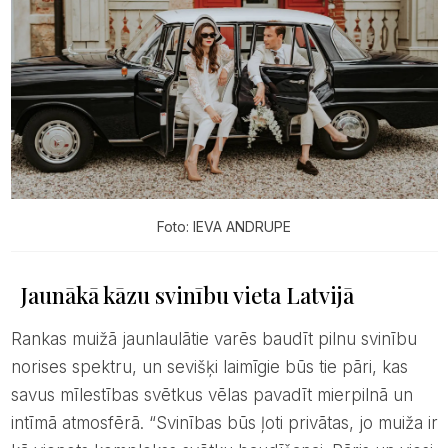
Foto: IEVA ANDRUPE
Jaunākā kāzu svinību vieta Latvijā
Rankas muižā jaunlaulātie varēs baudīt pilnu svinību
norises spektru, un sevišķi laimīgie būs tie pāri, kas
savus mīlestības svētkus vēlas pavadīt mierpilnā un
intīmā atmosfērā. “Svinības būs ļoti privātas, jo muiža ir