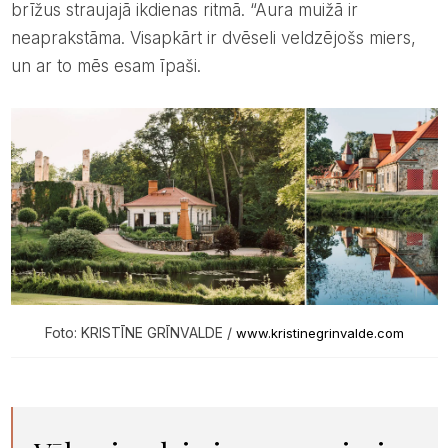
brīžus straujajā ikdienas ritmā. “Aura muižā ir
neaprakstāma. Visapkārt ir dvēseli veldzējošs miers,
un ar to mēs esam īpaši.
Foto: KRISTĪNE GRĪNVALDE /
www.kristinegrinvalde.com