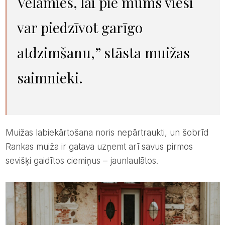
Vēlamies, lai pie mums viesi
var piedzīvot garīgo
atdzimšanu,” stāsta muižas
saimnieki.
Muižas labiekārtošana noris nepārtraukti, un šobrīd
Rankas muiža ir gatava uzņemt arī savus pirmos
sevišķi gaidītos ciemiņus – jaunlaulātos.