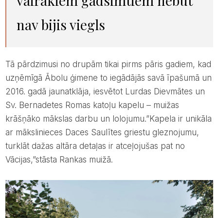
vairākiem gadsimtiem nebūt
nav bijis viegls
Tā pārdzimusi no drupām tikai pirms pāris gadiem, kad
uzņēmīgā Ābolu ģimene to iegādājās savā īpašumā un
2016. gadā jaunatklāja, iesvētot Lurdas Dievmātes un
Sv. Bernadetes Romas katoļu kapelu – muižas
krāšņāko mākslas darbu un lolojumu.”Kapela ir unikāla
ar mākslinieces Daces Saulītes griestu gleznojumu,
turklāt dažas altāra detaļas ir atceļojušas pat no
Vācijas,”stāsta Rankas muižā.