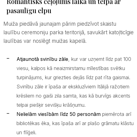
Romantisks ceļojums laikā un telpā ar
pasaulīgu elpu
Muiža piedāvā jaunajam pārim piedzīvot skaistu
laulību ceremoniju parka teritorijā, savukārt katoļticīgie
laulības var noslēgt muižas kapelā.
Atjaunotā svinību zāle
, kur var uzņemt līdz pat 100
viesu, kalpos kā neaizmirstamu mīlestības svētku
turpinājums, kur griezties dejās līdz pat rīta gaismai.
Svinību zāle ir īpaša ar ekskluzīviem Itālijā ražotiem
krēsliem no gaiši zila samta, kas kā burvīgs akcents
telpai piešķir sevišķu krāšņumu.
Nelielām viesībām līdz 50 personām
piemērota arī
bibliotēkas ēka, kas īpaša arī ar plašo grāmatu klāstu
un flīģeli.