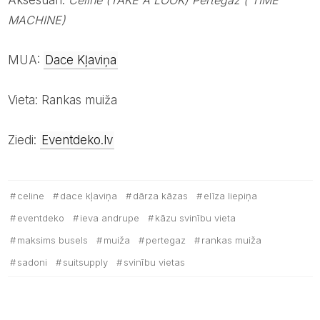
Aksesuāri:
Celine (TAKE A LOOK) Pertegaz ( TIME
MACHINE)
MUA:
Dace Kļaviņa
Vieta: Rankas muiža
Ziedi:
Eventdeko.lv
celine
dace kļaviņa
dārza kāzas
elīza liepiņa
eventdeko
ieva andrupe
kāzu svinību vieta
maksims busels
muiža
pertegaz
rankas muiža
sadoni
suitsupply
svinību vietas