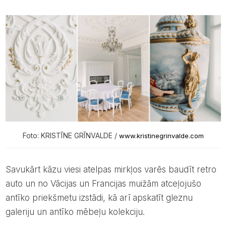
Foto: KRISTĪNE GRĪNVALDE /
www.kristinegrinvalde.com
Savukārt kāzu viesi atelpas mirkļos varēs baudīt retro
auto un no Vācijas un Francijas muižām atceļojušo
antīko priekšmetu izstādi, kā arī apskatīt gleznu
galeriju un antīko mēbeļu kolekciju.