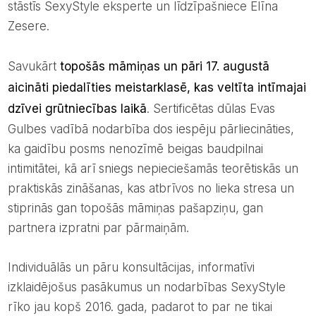
stāstīs SexyStyle eksperte un līdzīpašniece Elīna
Zesere.
Savukārt
topošās māmiņas un pāri 17. augustā
aicināti piedalīties meistarklasē, kas veltīta intīmajai
dzīvei grūtniecības laikā
. Sertificētas dūlas Evas
Gulbes vadībā nodarbība dos iespēju pārliecināties,
ka gaidību posms nenozīmē beigas baudpilnai
intimitātei, kā arī sniegs nepieciešamās teorētiskās un
praktiskās zināšanas, kas atbrīvos no lieka stresa un
stiprinās gan topošās māmiņas pašapziņu, gan
partnera izpratni par pārmaiņām.
Individuālās un pāru konsultācijas, informatīvi
izklaidējošus pasākumus un nodarbības SexyStyle
rīko jau kopš 2016. gada, padarot to par ne tikai