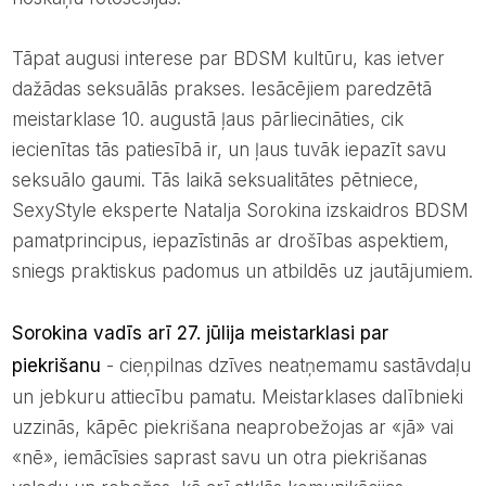
Tāpat augusi interese par BDSM kultūru, kas ietver
dažādas seksuālās prakses. Iesācējiem paredzētā
meistarklase 10. augustā ļaus pārliecināties, cik
iecienītas tās patiesībā ir, un ļaus tuvāk iepazīt savu
seksuālo gaumi. Tās laikā seksualitātes pētniece,
SexyStyle eksperte Natalja Sorokina izskaidros BDSM
pamatprincipus, iepazīstinās ar drošības aspektiem,
sniegs praktiskus padomus un atbildēs uz jautājumiem.
Sorokina vadīs arī 27. jūlija meistarklasi par
piekrišanu
- cieņpilnas dzīves neatņemamu sastāvdaļu
un jebkuru attiecību pamatu. Meistarklases dalībnieki
uzzinās, kāpēc piekrišana neaprobežojas ar «jā» vai
«nē», iemācīsies saprast savu un otra piekrišanas