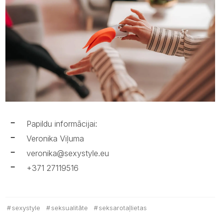
Papildu informācijai:
Veronika Viļuma
veronika@sexystyle.eu
+371 27119516
sexystyle
seksualitāte
seksarotaļlietas