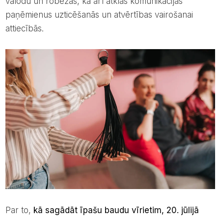
valodu un robežas, kā arī atklās komunikācijas
paņēmienus uzticēšanās un atvērtības vairošanai
attiecībās.
Par to,
kā sagādāt īpašu baudu vīrietim, 20. jūlijā