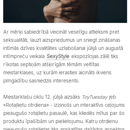
Ar mērķi sabiedrībā veicināt veselīgu attieksmi pret
seksualitāti, lauzt aizspriedumus un sniegt zināšanas
intīmās dzīves kvalitātes uzlabošanai jūlijā un augustā
intīmpreču veikala
SexyStyle
ekspozīcijas zālē tiks
rīkotas septiņām atšķirīgām tēmām veltītas
meistarklases, uz kurām ierasties aicināts ikviens
pilngadību sasniedzis interesents.
Meistarklašu ciklu 12. jūlijā aizsāks
ToyTuesday
jeb
«Rotaļlietu otrdiena» - izzinošs un interaktīvs ceļojums
pieaugušo rotaļlietu pasaulē, kas kliedēs mītus par šo
produktu īpašībām un pielietojumu. Katru otrdienu
pieaugušo rotaļlietas tiks apskatītas dažādos aspektos,