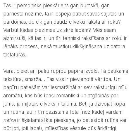
Tas ir personisks pieskāriens gan burtiskā, gan
pārnestā nozīmē, tā ir iespēja pabūt savās sajūtās un
pārdomās. Jo cik gan daudz cilvēku raksta ar roku?
Varbūt kādas piezīmes uz skrejlapām? Mēs esam
aizmirsuši, kā tas ir, un tīri tehniski rakstīšana ar roku ir
lēnāks process, nekā taustiņu klikšķināšana uz datora
tastatūras.
Varat pieiet ar īpašu rūpību papīra izvēlē. Tā patīkamā
tekstūra, smarža… Tas viss ir pievienotā vērtība. Un
papīru patiešām var iesmaržināt ar sev raksturīgu mīļu
aromātu, kas būs īpaši romantiski un atgādinās par
jums, ja mīļotais cilvēks ir tālumā. Bet, ja dzīvojat kopā
un rutīna jau ir tīri pazīstama lieta (nez kādēļ vārdam
rutīna
ir šķietami slikta pieskaņa, jo patiesībā rutīna var
būt ļoti, ļoti laba!), mīlestības vēstule būs ārkārtīgi