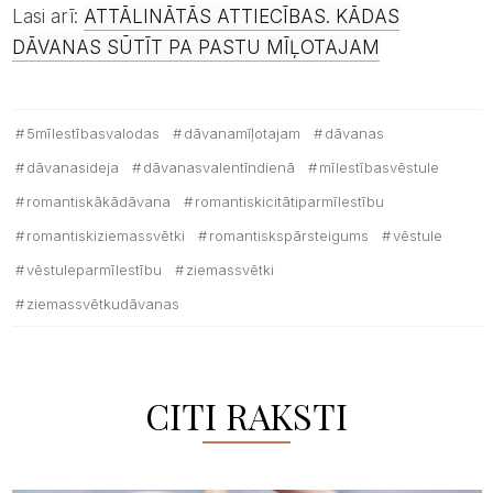
Lasi arī:
ATTĀLINĀTĀS ATTIECĪBAS. KĀDAS
DĀVANAS SŪTĪT PA PASTU MĪĻOTAJAM
5mīlestībasvalodas
dāvanamīļotajam
dāvanas
dāvanasideja
dāvanasvalentīndienā
mīlestībasvēstule
romantiskākādāvana
romantiskicitātiparmīlestību
romantiskiziemassvētki
romantiskspārsteigums
vēstule
vēstuleparmīlestību
ziemassvētki
ziemassvētkudāvanas
CITI RAKSTI