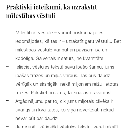
Praktiski ieteikumi, kā uzrakstīt
mīlestības vēstuli
Mīlestības vēstule – varbūt noskurinājāties,
iedomājoties, kā tas ir – uzrakstīt garu vēstuli… Bet
mīlestības vēstule var būt arī pavisam īsa un
kodolīga. Galvenais ir saturs, ne kvantitāte.
Ielieciet vēstules tekstā savu īpašo šarmu, jums
īpašas frāzes un mīļus vārdus. Tas būs daudz
vērtīgāk un sirsnīgāk, nekā miljoniem reižu lietotas
frāzes. Rakstiet no sirds, tā zinās īstos vārdus!
Atgādinājumu par to, cik jums mīļotais cilvēks ir
svarīgs un kvalitātes, ko viņā novērtējat, nekad
nevar būt par daudz!
Ja nezināt, kā iesākt vēstules tekstu, varat rakstīt