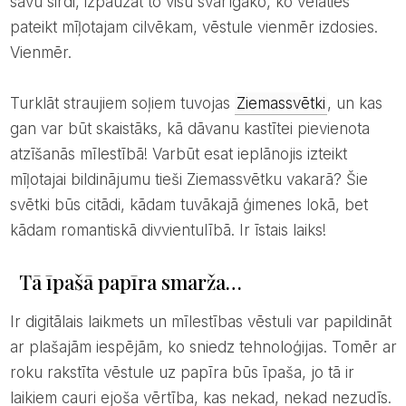
savu sirdi, izpaužat to visu svarīgāko, ko vēlaties
pateikt mīļotajam cilvēkam, vēstule vienmēr izdosies.
Vienmēr.
Turklāt straujiem soļiem tuvojas
Ziemassvētki
, un kas
gan var būt skaistāks, kā dāvanu kastītei pievienota
atzīšanās mīlestībā! Varbūt esat ieplānojis izteikt
mīļotajai bildinājumu tieši Ziemassvētku vakarā? Šie
svētki būs citādi, kādam tuvākajā ģimenes lokā, bet
kādam romantiskā divvientulībā. Ir īstais laiks!
Tā īpašā papīra smarža…
Ir digitālais laikmets un mīlestības vēstuli var papildināt
ar plašajām iespējām, ko sniedz tehnoloģijas. Tomēr ar
roku rakstīta vēstule uz papīra būs īpaša, jo tā ir
laikiem cauri ejoša vērtība, kas nekad, nekad nezudīs.