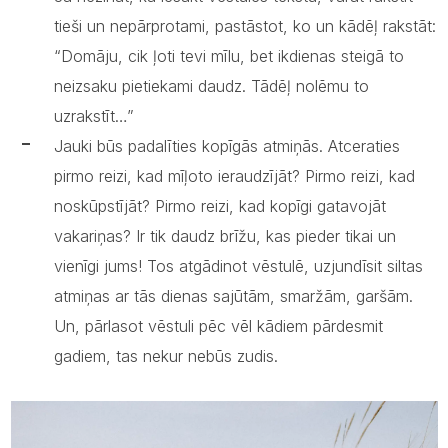
tieši un nepārprotami, pastāstot, ko un kādēļ rakstāt:
“Domāju, cik ļoti tevi mīlu, bet ikdienas steigā to
neizsaku pietiekami daudz. Tādēļ nolēmu to
uzrakstīt…”
Jauki būs padalīties kopīgās atmiņās. Atceraties
pirmo reizi, kad mīļoto ieraudzījāt? Pirmo reizi, kad
noskūpstījāt? Pirmo reizi, kad kopīgi gatavojāt
vakariņas? Ir tik daudz brīžu, kas pieder tikai un
vienīgi jums! Tos atgādinot vēstulē, uzjundīsit siltas
atmiņas ar tās dienas sajūtām, smaržām, garšām.
Un, pārlasot vēstuli pēc vēl kādiem pārdesmit
gadiem, tas nekur nebūs zudis.