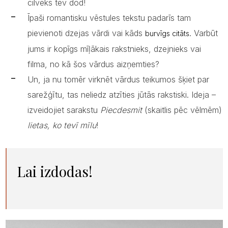
cilvēks tev dod!
Īpaši romantisku vēstules tekstu padarīs tam
pievienoti dzejas vārdi vai kāds
. Varbūt
burvīgs citāts
jums ir kopīgs mīļākais rakstnieks, dzejnieks vai
filma, no kā šos vārdus aizņemties?
Un, ja nu tomēr virknēt vārdus teikumos šķiet par
sarežģītu, tas neliedz atzīties jūtās rakstiski. Ideja –
izveidojiet sarakstu
Piecdesmit
(skaitlis pēc vēlmēm)
lietas, ko tevī mīlu
!
Lai izdodas!