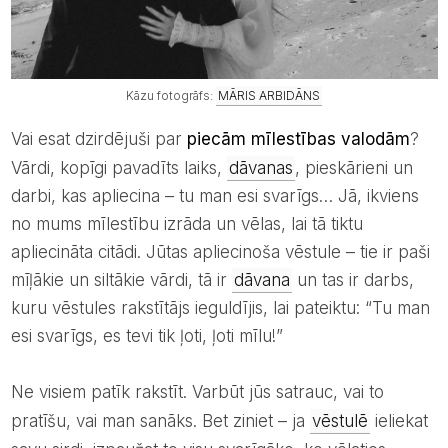
Kāzu fotogrāfs:
MĀRIS ARBIDĀNS
Vai esat dzirdējuši par
piecām mīlestības valodām
?
Vārdi, kopīgi pavadīts laiks,
dāvanas
, pieskārieni un
darbi, kas apliecina – tu man esi svarīgs… Jā, ikviens
no mums mīlestību izrāda un vēlas, lai tā tiktu
apliecināta citādi. Jūtas apliecinoša vēstule – tie ir paši
mīļākie un siltākie vārdi, tā ir
dāvana
un tas ir darbs,
kuru vēstules rakstītājs ieguldījis, lai pateiktu: “Tu man
esi svarīgs, es tevi tik ļoti, ļoti mīlu!”
Ne visiem patīk rakstīt. Varbūt jūs satrauc, vai to
pratīšu, vai man sanāks. Bet ziniet – ja
vēstulē
ieliekat