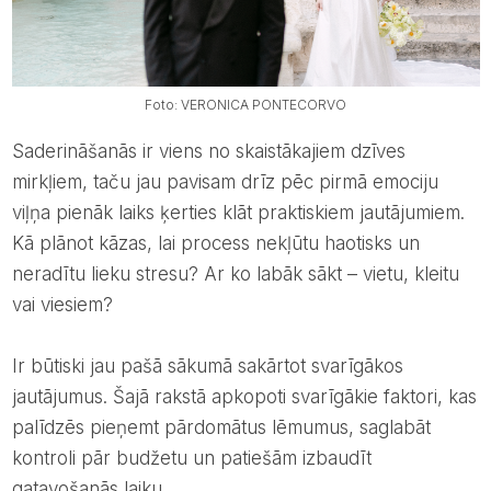
Foto: VERONICA PONTECORVO
Saderināšanās ir viens no skaistākajiem dzīves
mirkļiem, taču jau pavisam drīz pēc pirmā emociju
viļņa pienāk laiks ķerties klāt praktiskiem jautājumiem.
Kā plānot kāzas, lai process nekļūtu haotisks un
neradītu lieku stresu? Ar ko labāk sākt – vietu, kleitu
vai viesiem?
Ir būtiski jau pašā sākumā sakārtot svarīgākos
jautājumus. Šajā rakstā apkopoti svarīgākie faktori, kas
palīdzēs pieņemt pārdomātus lēmumus, saglabāt
kontroli pār budžetu un patiešām izbaudīt
gatavošanās laiku.