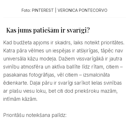
Foto: PINTEREST | VERONICA PONTECORVO
Kas jums patiešām ir svarīgi?
Kad budžeta apjoms ir skaidrs, laiks noteikt prioritātes.
Katra pāra vēlmes un iespējas ir atšķirīgas, tāpēc nav
universāla kāzu modeļa. Dažiem vissvarīgākā ir jautra
svinību atmosfēra un aktīva ballīte līdz rītam, citiem –
pasakainas fotogrāfijas, vēl citiem – izsmalcināta
ēdienkarte. Daļai pāru ir svarīgi sarīkot lielas svinības
ar plašu viesu loku, bet citi dod priekšroku mazām,
intīmām kāzām.
Prioritāšu noteikšana palīdz: