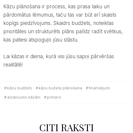
Kāzu plānošana ir process, kas prasa laiku un
pārdomātus lēmumus, taču tas var būt arī skaists
kopīgs piedzīvojums. Skaidrs budžets, noteiktas
prioritātes un strukturēts plāns palīdz radīt svētkus,
kas patiesi atspoguļo jūsu stāstu.
Lai kāzas ir diena, kurā visi jūsu sapņi pārvēršas
realitātē!
kāzu budžets
kāzu bužeta plānošana
finansējumi
aizdevums kāzām
primero
CITI RAKSTI