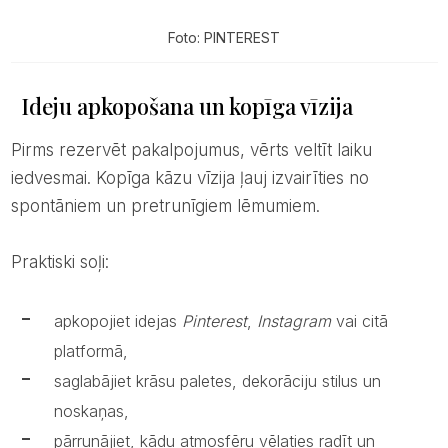
Foto: PINTEREST
Ideju apkopošana un kopīga vīzija
Pirms rezervēt pakalpojumus, vērts veltīt laiku
iedvesmai. Kopīga kāzu vīzija ļauj izvairīties no
spontāniem un pretrunīgiem lēmumiem.
Praktiski soļi:
apkopojiet idejas
Pinterest
,
Instagram
vai citā
platformā,
saglabājiet krāsu paletes, dekorāciju stilus un
noskaņas,
pārrunājiet, kādu atmosfēru vēlaties radīt un