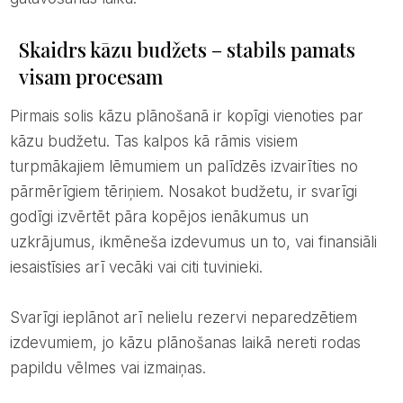
Skaidrs kāzu budžets – stabils pamats
visam procesam
Pirmais solis kāzu plānošanā ir kopīgi vienoties par
kāzu budžetu. Tas kalpos kā rāmis visiem
turpmākajiem lēmumiem un palīdzēs izvairīties no
pārmērīgiem tēriņiem. Nosakot budžetu, ir svarīgi
godīgi izvērtēt pāra kopējos ienākumus un
uzkrājumus, ikmēneša izdevumus un to, vai finansiāli
iesaistīsies arī vecāki vai citi tuvinieki.
Svarīgi ieplānot arī nelielu rezervi neparedzētiem
izdevumiem, jo kāzu plānošanas laikā nereti rodas
papildu vēlmes vai izmaiņas.