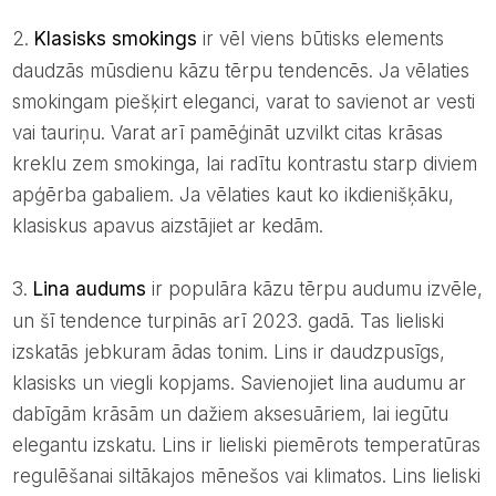
2.
Klasisks smokings
ir vēl viens būtisks elements
daudzās mūsdienu kāzu tērpu tendencēs. Ja vēlaties
smokingam piešķirt eleganci, varat to savienot ar vesti
vai tauriņu. Varat arī pamēģināt uzvilkt citas krāsas
kreklu zem smokinga, lai radītu kontrastu starp diviem
apģērba gabaliem. Ja vēlaties kaut ko ikdienišķāku,
klasiskus apavus aizstājiet ar kedām.
3.
Lina audums
ir populāra kāzu tērpu audumu izvēle,
un šī tendence turpinās arī 2023. gadā. Tas lieliski
izskatās jebkuram ādas tonim. Lins ir daudzpusīgs,
klasisks un viegli kopjams. Savienojiet lina audumu ar
dabīgām krāsām un dažiem aksesuāriem, lai iegūtu
elegantu izskatu. Lins ir lieliski piemērots temperatūras
regulēšanai siltākajos mēnešos vai klimatos. Lins lieliski