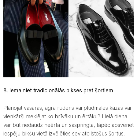
8. Iemainiet tradicionālās bikses pret šortiem
Plānojat vasaras, agra rudens vai pludmales kāzas vai
vienkārši meklējat ko brīvāku un ērtāku? Lielā diena
var būt nedaudz neērta un saspringta, tāpēc apsveriet
iespēju bikšu vietā izvēlēties sev atbilstošus šortus.