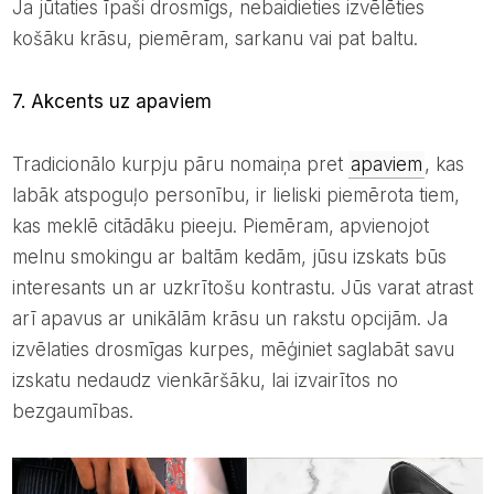
Ja jūtaties īpaši drosmīgs, nebaidieties izvēlēties
košāku krāsu, piemēram, sarkanu vai pat baltu.
7. Akcents uz apaviem
Tradicionālo kurpju pāru nomaiņa pret
apaviem
, kas
labāk atspoguļo personību, ir lieliski piemērota tiem,
kas meklē citādāku pieeju. Piemēram, apvienojot
melnu smokingu ar baltām kedām, jūsu izskats būs
interesants un ar uzkrītošu kontrastu. Jūs varat atrast
arī apavus ar unikālām krāsu un rakstu opcijām. Ja
izvēlaties drosmīgas kurpes, mēģiniet saglabāt savu
izskatu nedaudz vienkāršāku, lai izvairītos no
bezgaumības.