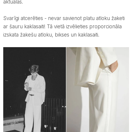
aktuālas.
Svarīgi atcerēties - nevar savienot platu atloku žaketi
ar šauru kaklasaiti! Tā vietā izvēlieties proporcionāla
izskata žakešu atloku, bikses un kaklasaiti.