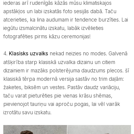
iederas arī rudenīgās kāzās mūsu klimatiskajos
apstākļos un labi izskatās foto sesijās dabā. Taču
atcerieties, ka lina audumam ir tendence burzīties. Lai
iegūtu izsmalcinātu izskatu, labāk izvēlieties
fotografēties pirms kāzu ceremonijas!
4.
Klasisks uzvalks
nekad neizies no modes. Galvenā
atšķirība starp klasiskā uzvalka dizainu un citiem
dizainiem ir mazāks polsterējuma daudzums plecos. šī
klasiskā tērpa modernā versija sastāv no trim daļām:
žaketes, biksēm un vestes. Pastāv daudz variāciju,
taču varat pieturēties pie vienas krāsu shēmas,
pievienojot tauriņu vai aproču pogas, lai vēl vairāk
izrotātu savu izskatu.