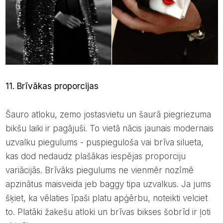
11. Brīvākas proporcijas
šauro atloku, zemo jostasvietu un šaurā piegriezuma
bikšu laiki ir pagājuši. To vietā nācis jaunais modernais
uzvalku piegulums - puspieguloša vai brīva silueta,
kas dod nedaudz plašākas iespējas proporciju
variācijās. Brīvāks piegulums ne vienmēr nozīmē
apzinātus maisveida jeb baggy tipa uzvalkus. Ja jums
šķiet, ka vēlaties īpaši platu apģērbu, noteikti velciet
to. Platāki žakešu atloki un brīvas ​​bikses šobrīd ir ļoti