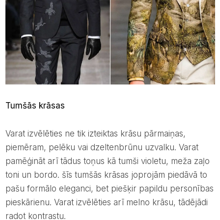
Tumšās krāsas
Varat izvēlēties ne tik izteiktas krāsu pārmaiņas,
piemēram, pelēku vai dzeltenbrūnu uzvalku. Varat
pamēģināt arī tādus toņus kā tumši violetu, meža zaļo
toni un bordo. šīs tumšās krāsas joprojām piedāvā to
pašu formālo eleganci, bet piešķir papildu personības
pieskārienu. Varat izvēlēties arī melno krāsu, tādējādi
radot kontrastu.