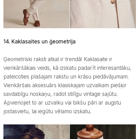
14. Kaklasaites un ģeometrija
Ģeometriski raksti atkal ir trendā! Kaklasaite ir
vienkāršākais veids, kā izskatu padarīt interesantāku,
pateicoties plašajam rakstu un krāsu piedāvājumam.
Vienkāršais aksesuārs klasiskajam uzvalkam piešķir
savdabīgu noskaņu, radot stilīgu vintage sajūtu.
Apvienojiet to ar uzvalku vai bikšu pāri ar augstu
jostasvietu, lai iegūtu vēlamo izskatu.