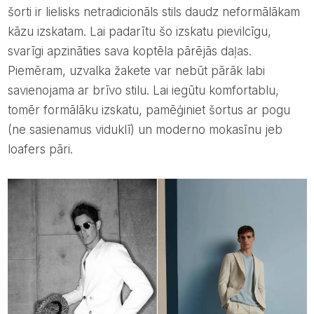
šorti ir lielisks netradicionāls stils daudz neformālākam
kāzu izskatam. Lai padarītu šo izskatu pievilcīgu,
svarīgi apzināties sava koptēla pārējās daļas.
Piemēram, uzvalka žakete var nebūt pārāk labi
savienojama ar brīvo stilu. Lai iegūtu komfortablu,
tomēr formālāku izskatu, pamēģiniet šortus ar pogu
(ne sasienamus viduklī) un moderno mokasīnu jeb
loafers pāri.