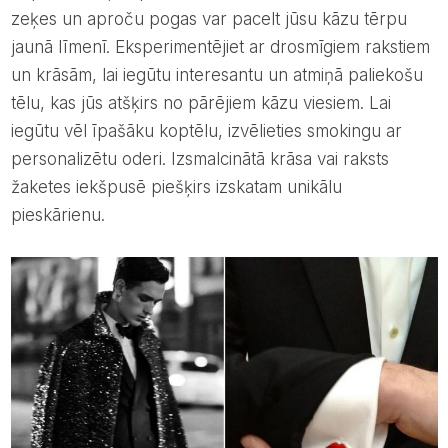
zeķes un aproču pogas var pacelt jūsu kāzu tērpu
jaunā līmenī. Eksperimentējiet ar drosmīgiem rakstiem
un krāsām, lai iegūtu interesantu un atmiņā paliekošu
tēlu, kas jūs atšķirs no pārējiem kāzu viesiem. Lai
iegūtu vēl īpašāku koptēlu, izvēlieties smokingu ar
personalizētu oderi. Izsmalcinātā krāsa vai raksts
žaketes iekšpusē piešķirs izskatam unikālu
pieskārienu.