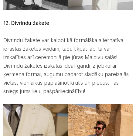
12. Divrindu žakete
Divrindu žakete var kalpot kā formālāka alternatīva
ierastās žaketes veidam, taču tikpat labi tā var
izskatīties arī ceremonijā pie jūras Maldivu salās!
Divrindu žaketes izskatās ideāli gandrīz jebkurai
ķermeņa formai, augumu padarot slaidāku pareizajās
vietās, vienlaikus paplašinot krūtis un plecus. Tas
sniegs jums lielu pašpārliecinātību!