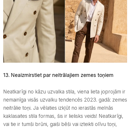
13. Neaizmirstiet par neitrālajiem zemes toņiem
Neatkarīgi no kāzu uzvalka stila, viena lieta joprojām ir
nemainīga visās uzvalku tendencēs 2023. gadā: zemes
neitrālie toņi. Ja vēlaties izkļūt no ierastās melnās
kaklasaites stila formas, šis ir lielisks veids! Neatkarīgi,
vai tie ir tumši brūni, gaiši bēši vai izteikti olīvu toņi,