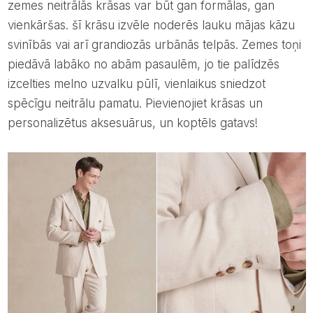
zemes neitrālās krāsas var būt gan formālas, gan
vienkāršas. šī krāsu izvēle noderēs lauku mājas kāzu
svinībās vai arī grandiozās urbānās telpās. Zemes toņi
piedāvā labāko no abām pasaulēm, jo ​​tie palīdzēs
izcelties melno uzvalku pūlī, vienlaikus sniedzot
spēcīgu neitrālu pamatu. Pievienojiet krāsas un
personalizētus aksesuārus, un koptēls gatavs!