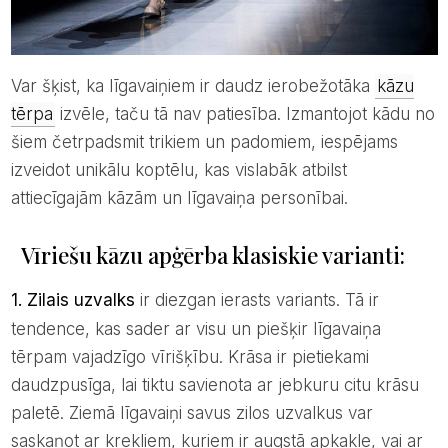
Var šķist, ka līgavaiņiem ir daudz ierobežotāka
kāzu
tērpa
izvēle, taču tā nav patiesība. Izmantojot kādu no
šiem četrpadsmit trikiem un padomiem, iespējams
izveidot unikālu koptēlu, kas vislabāk atbilst
attiecīgajām kāzām un līgavaiņa personībai.
Vīriešu kāzu apģērba klasiskie varianti:
1. Zilais uzvalks
ir diezgan ierasts variants. Tā ir
tendence, kas sader ar visu un piešķir līgavaiņa
tērpam vajadzīgo vīrišķību. Krāsa ir pietiekami
daudzpusīga, lai tiktu savienota ar jebkuru citu krāsu
paletē. Ziemā līgavaiņi savus zilos uzvalkus var
saskaņot ar krekliem, kuriem ir augstā apkakle, vai ar