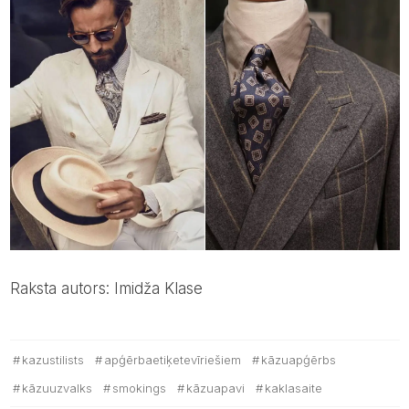
Raksta autors: Imidža Klase
kazustilists
apģērbaetiķetevīriešiem
kāzuapģērbs
kāzuuzvalks
smokings
kāzuapavi
kaklasaite