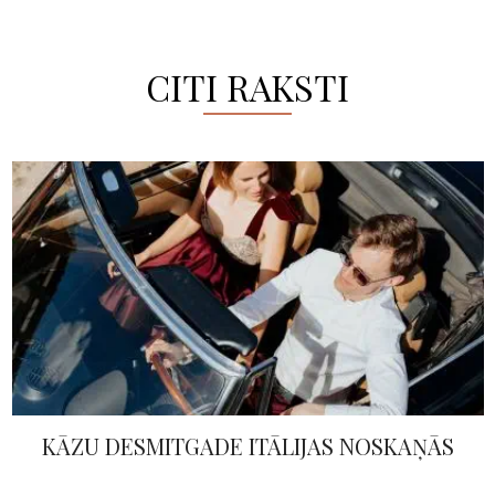
CITI RAKSTI
TAPIS UNIKĀLS PROJEKTS – SAVIENOJUMS /
MĪLĒTĀJU INICIĀCIJA