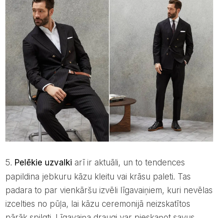
5.
Pelēkie uzvalki
arī ir aktuāli, un to tendences
papildina jebkuru kāzu kleitu vai krāsu paleti. Tas
padara to par vienkāršu izvēli līgavaiņiem, kuri nevēlas
izcelties no pūļa, lai kāzu ceremonijā neizskatītos
pārāk spilgti. Līgavaiņa draugi var pieskaņot savus