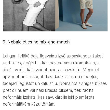
9. Nebaidieties no mix-and-match
Lai gan lielākā daļa līgavaiņu izvēlas saskaņotu žaketi
un bikses, apģērbs, kas nav no viena komplekta, ir
drošs veids, kā izveidot neierastu izskatu. Mēģiniet
apvienot un saskaņot dažādas krāsas un modeļus,
tādējādi iegūstot unikālu stilu. Nomainot svinīgas bikses
pret džinsiem vai haki krāsas biksēm, tiek radīts
neformāls izskats, kas savukārt lieliski piemērots
neformālākām kāzu tēmām.