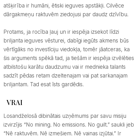
atšķirība ir humāni, ētiski ieguves apstākļi. Cilvēce
dārgakmeņu raktuvēm ziedojusi par daudz dzīvību.
Protams, ja rocība ļauj un ir iespēja izsekot līdzi
briljanta ieguves vēsturei, dabīgi iegūts akmens būs
vērtīgāks no investīciju viedokļa, tomēr jāatceras, ka
šis arguments spēkā tad, ja tiešām ir iespēja izvēlēties
atbilstošu karātu daudzumu vai ir mednieka talants
sadzīt pēdas retam dzeltenajam vai pat sarkanajam
briljantam. Tad esat īsts gardēdis.
VRAI
Losandželosā dibinātais uzņēmums par savu misiju
izvirzījis “No mining. No emissions. No guilt.” saukli jeb
“Nē raktuvēm. Nē izmešiem. Nē vainas izjūtai.” Ir