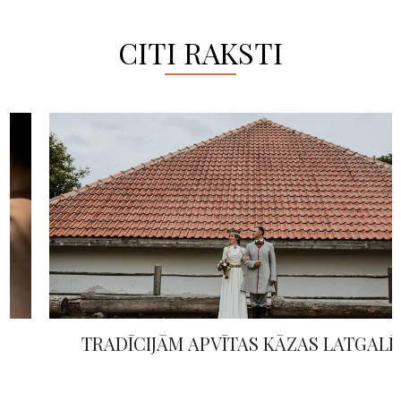
CITI RAKSTI
TRADĪCIJĀM APVĪTAS KĀZAS LATGALĒ