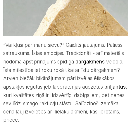
“Vai kļūsi par manu sievu?” Gaidīts jautājums. Patiess
satraukums. Īstas emocijas. Tradicionāli - arī materiāls
nodoma apstiprinājums spīdīga
dārgakmens
veidolā.
Īsta mīlestība iet roku rokā tikai ar īstu dārgakmeni?
Arvien biežāk bildinājumam pāri izvēlas ētiskākos
apstākļos iegūtus jeb laboratorijās audzētus
briljantus
,
kuri kvalitātes ziņā ir līdzvērtīgi dabīgajiem, bet nenes
sev līdzi smago raktuvju stāstu. Salīdzinoši zemāka
cena ļauj izvēlēties arī lielāku akmeni, kas, protams,
priecē.