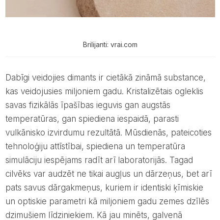
Brilijanti: vrai.com
Dabīgi veidojies dimants ir cietākā zināmā substance,
kas veidojusies miljoniem gadu. Kristalizētais ogleklis
savas fizikālās īpašības ieguvis gan augstās
temperatūras, gan spiediena iespaidā, parasti
vulkānisko izvirdumu rezultātā. Mūsdienās, pateicoties
tehnoloģiju attīstībai, spiediena un temperatūra
simulāciju iespējams radīt arī laboratorijās. Tagad
cilvēks var audzēt ne tikai augļus un dārzeņus, bet arī
pats savus dārgakmeņus, kuriem ir identiski ķīmiskie
un optiskie parametri kā miljoniem gadu zemes dzīlēs
dzimušiem līdziniekiem. Kā jau minēts, galvenā