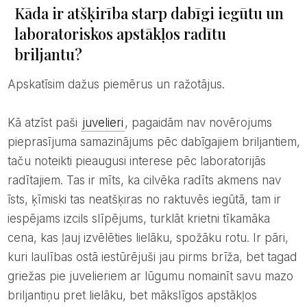
Kāda ir atšķirība starp dabīgi iegūtu un
laboratoriskos apstākļos radītu
briljantu?
Apskatīsim dažus piemērus un ražotājus.
Kā atzīst paši
juvelieri
, pagaidām nav novērojums
pieprasījuma samazinājums pēc dabīgajiem briljantiem,
taču noteikti pieaugusi interese pēc laboratorijās
radītajiem. Tas ir mīts, ka cilvēka radīts akmens nav
īsts, ķīmiski tas neatšķiras no raktuvēs iegūtā, tam ir
iespējams izcils slīpējums, turklāt krietni tīkamāka
cena, kas ļauj izvēlēties lielāku, spožāku rotu. Ir pāri,
kuri laulības ostā iestūrējuši jau pirms brīža, bet tagad
griežas pie juvelieriem ar lūgumu nomainīt savu mazo
briljantiņu pret lielāku, bet mākslīgos apstākļos