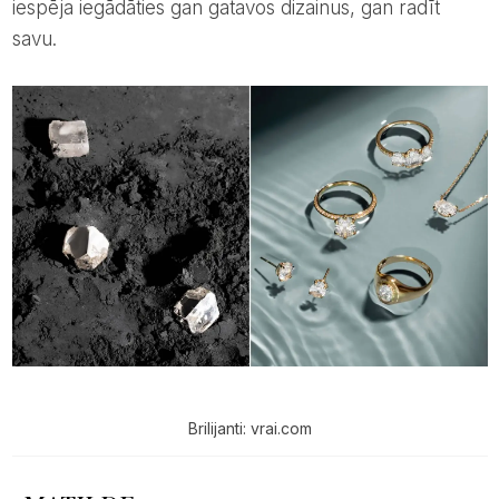
iespēja iegādāties gan gatavos dizainus, gan radīt
savu.
Brilijanti: vrai.com