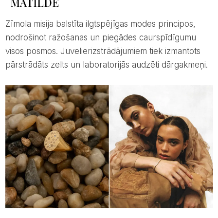
MATILDE
Zīmola misija balstīta ilgtspējīgas modes principos,
nodrošinot ražošanas un piegādes caurspīdīgumu
visos posmos. Juvelierizstrādājumiem tiek izmantots
pārstrādāts zelts un laboratorijās audzēti dārgakmeņi.