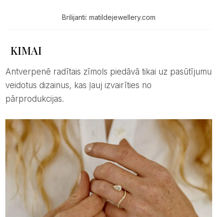
Brilijanti: matildejewellery.com
KIMAI
Antverpenē radītais zīmols piedāvā tikai uz pasūtījumu
veidotus dizainus, kas ļauj izvairīties no
pārprodukcijas.