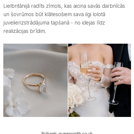
Lielbritānijā radīts zīmols, kas aicina savās darbnīcās
un šovrūmos būt klātesošiem sava ilgi lolotā
juvelierizstrādājuma tapšanā - no idejas līdz
realizācijas brīdim.
Brilijanti: queensmith.co.uk