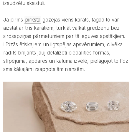
izaudzētu skaistuli.
Ja pirms
pirkstā
gozējās viens karāts, tagad to var
aizstāt ar trīs karātiem, turklāt valkāt gredzenu bez
sirdsapziņas pārmetumiem par tā ieguves apstākļiem.
Līdzās ētiskajiem un ilgtspējas apsvērumiem, cilvēka
radīts briljants ļauj detalizēti piedalīties formas,
slīpējuma, apdares un kaluma izvēlē, pielāgojot to līdz
smalkākajām izsapņotajām niansēm.