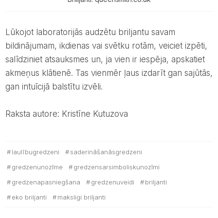
Lūkojot laboratorijās audzētu briljantu savam
bildinājumam, ikdienas vai svētku rotām, veiciet izpēti,
salīdziniet atsauksmes un, ja vien ir iespēja, apskatiet
akmeņus klātienē. Tas vienmēr ļaus izdarīt gan sajūtās,
gan intuīcijā balstītu izvēli.
Raksta autore: Kristīne Kutuzova
laulībugredzeni
saderināšanāsgredzeni
gredzenunozīme
gredzensarsimboliskunozīmi
gredzenapasniegšana
gredzenuveidi
briljanti
eko briljanti
maksligi briljanti