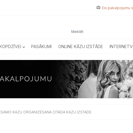
Esi pakalpojumu 
KOPDZĪVEI
PASĀKUMI
ONLINE KĀZU IZSTĀDE
INTERNETV
IESAMO KAZU ORGANIZESANA CITADA KAZU IZSTADE