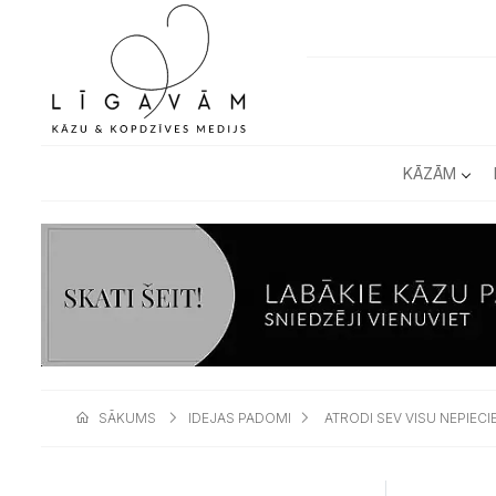
KĀZĀM
SĀKUMS
IDEJAS PADOMI
ATRODI SEV VISU NEPIEC