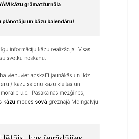
GAVĀM kāzu grāmatžurnāla
 plānotāju un kāzu kalendāru!
esu svētku noskaņu!
eru / kāzu salonu kāzu kleitas un
moralle u.c. Pasakainas mežģīnes,
ss
kāzu modes šovā
greznajā Melngalvju