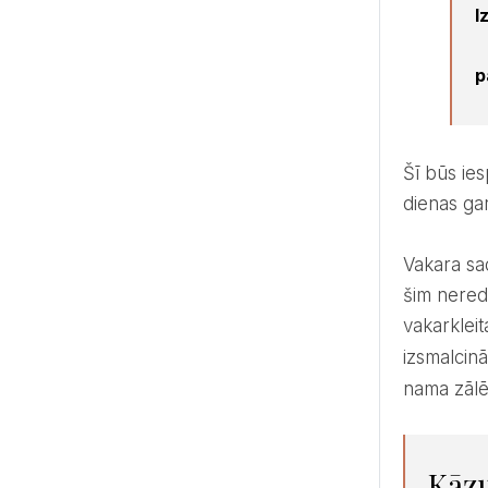
I
p
Šī būs iespēja smelties iedvesmu savai kāzu dienai un saņemt noderīgu informāciju kāzu realizācijai. Visas
dienas ga
Vakara sadaļā, no plkst.18 topošās līgavas sagaida fantastiska izdevība vienuviet apskatīt jaunākās un līdz
šim nered
vakarklei
izsmalcinā
nama zālē
Kāzu modes šova laikā ikviens tās apmeklētājs, kas iegādājies