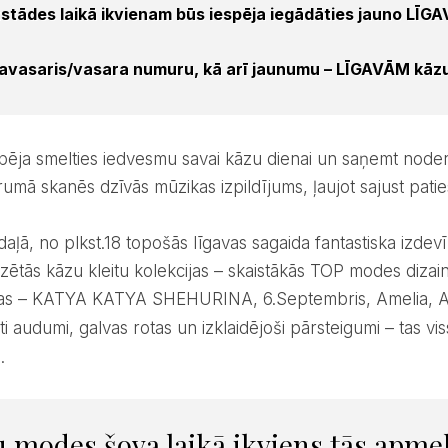
zstādes laikā ikvienam būs iespēja iegādāties jauno LĪ
avasaris/vasara numuru, kā arī jaunumu – LĪGAVĀM kāzu
rumā skanēs dzīvās mūzikas izpildījums, ļaujot sajust pati
zētās kāzu kleitu kolekcijas – skaistākās TOP modes dizain
tas – KATYA KATYA SHEHURINA, 6.Septembris, Amelia, A
ti audumi, galvas rotas un izklaidējoši pārsteigumi – tas vi
.