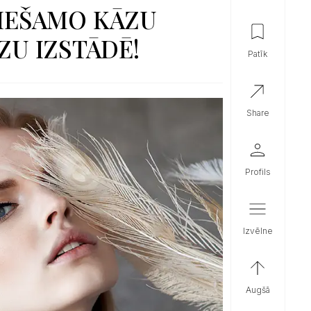
CIEŠAMO KĀZU
ZU IZSTĀDĒ!
patīk
share
profils
izvēlne
augšā