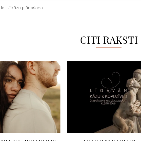
āde
kāzu plānošana
CITI RAKSTI