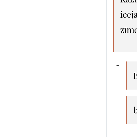
ieej
zīm