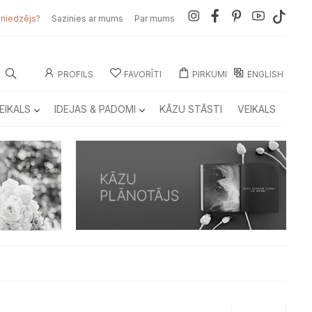
sniedzējs?
Sazinies ar mums
Par mums
PROFILS
FAVORĪTI
PIRKUMI
ENGLISH
EIKALS
IDEJAS & PADOMI
KĀZU STĀSTI
VEIKALS