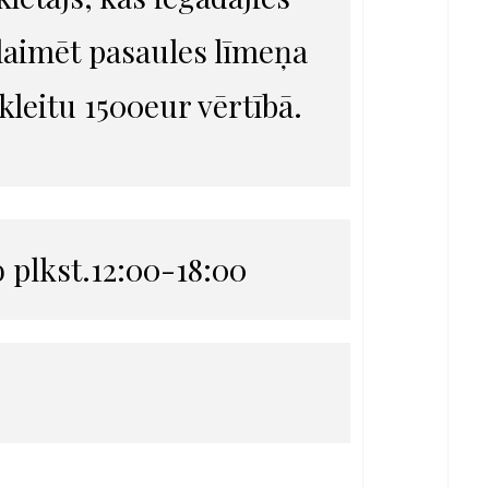
u laimēt pasaules līmeņa
eitu 1500eur vērtībā.
no plkst.12:00-18:00