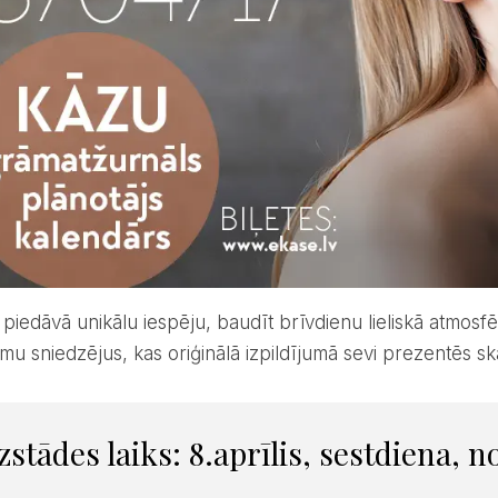
mu sniedzējus, kas oriģinālā izpildījumā sevi prezentēs s
Izstādes laiks: 8.aprīlis, sestdiena, 