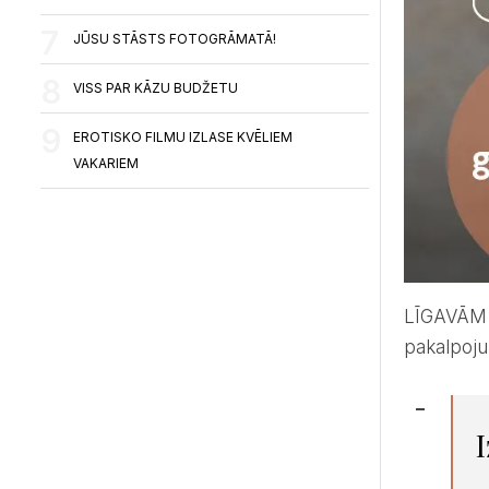
JŪSU STĀSTS FOTOGRĀMATĀ!
VISS PAR KĀZU BUDŽETU
EROTISKO FILMU IZLASE KVĒLIEM
VAKARIEM
LĪGAVĀM piedāvā unikālu iespēju, baudīt brīvdienu lieliskā atmosfērā un vienuviet aplūkot labākos kāzu
pakalpoju