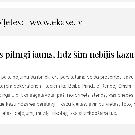
biļetes:
www.ekase.lv
s pilnīgi jauns, līdz šim nebijis kāz
 pakalpojumu dalībnieki ērti pārskatāmā veidā prezentēs savu
kajiem dekoratoriem, tādiem kā Baiba Prindule-Rence, Shishi 
ings u.c. tiks sagatavots īpaši noformēts stends, kas priecēs
kie kāzu nozares pārstāvji – kāzu kleitas, svinību vietas, foto,
slietas, ceļojumi, mūziķi, rīkotāji, skaistumkopšana u.c.;