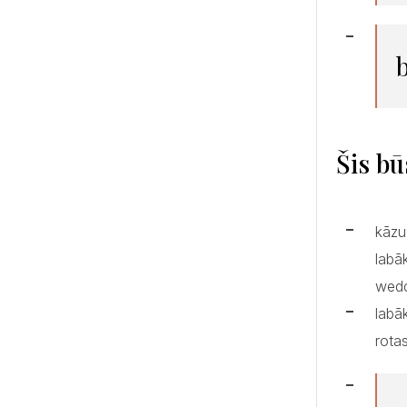
Šis bū
kāzu
labā
wedd
labā
rota