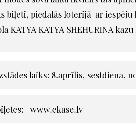
as biļeti, piedalās loterijā ar iespēj
ola KATYA KATYA SHEHURINA kāzu kl
Izstādes laiks: 8.aprīlis, sestdiena, 
biļetes:
www.ekase.lv