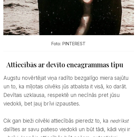
Foto: PINTEREST
Attiecībās ar devīto eneagrammas tipu
Augstu novērtējat viņa radīto bezgalīgo miera sajūtu
un to, ka mīļotais cilvēks jūs atbalsta it visā, ko darāt.
Devītais uzklausa, respektē un necīnās pret jūsu
viedokli, bet ļauj brīvi izpausties.
Cik gan bieži cilvēki attiecībās pieredz to, ka
nedrīkst
dalīties ar savu patieso viedokli un būt tādi, kādi viņi ir