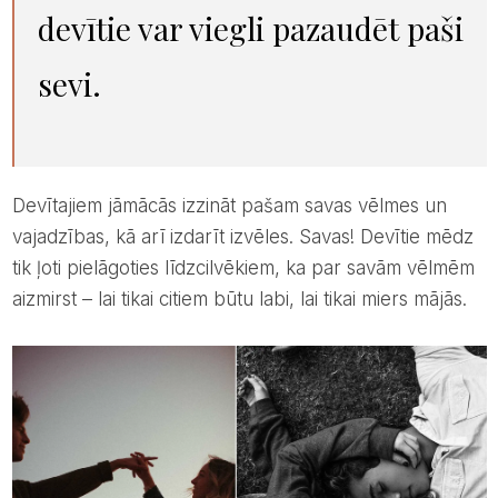
devītie var viegli pazaudēt paši
sevi.
Devītajiem jāmācās izzināt pašam savas vēlmes un
vajadzības, kā arī izdarīt izvēles. Savas! Devītie mēdz
tik ļoti pielāgoties līdzcilvēkiem, ka par savām vēlmēm
aizmirst – lai tikai citiem būtu labi, lai tikai miers mājās.