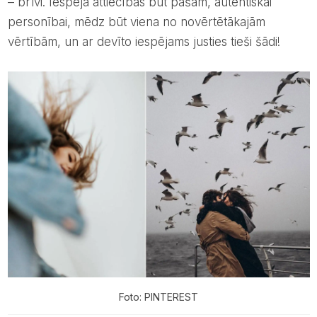
– brīvi. Iespēja attiecībās būt pašam, autentiskai
personībai, mēdz būt viena no novērtētākajām
vērtībām, un ar devīto iespējams justies tieši šādi!
Foto: PINTEREST