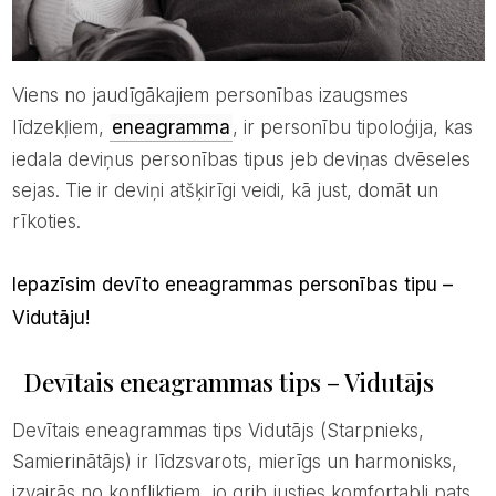
Viens no jaudīgākajiem personības izaugsmes
līdzekļiem,
eneagramma
, ir personību tipoloģija, kas
iedala deviņus personības tipus jeb deviņas dvēseles
sejas. Tie ir deviņi atšķirīgi veidi, kā just, domāt un
rīkoties.
Iepazīsim devīto eneagrammas personības tipu –
Vidutāju!
Devītais eneagrammas tips – Vidutājs
Devītais eneagrammas tips Vidutājs (Starpnieks,
Samierinātājs) ir līdzsvarots, mierīgs un harmonisks,
izvairās no konfliktiem, jo grib justies komfortabli pats