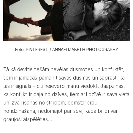
Foto: PINTEREST / ANNAELIZABETH PHOTOGRAPHY
Tā kā devītie tiešām nevēlas dusmoties un konfliktēt,
tiem ir jāmācās pamanīt savas dusmas un saprast, ka
tas ir signāls – citi neievēro manu viedokli. Jāapzinās,
ka konflikti ir daļa no dzīves, tiem arī dzīvē ir sava vieta
un izvairīšanās no strīdiem, domstarpību
nolīdzināšana, nedomājot par sevi, kādā brīdī var
graujoši atspēlēties…