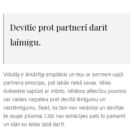
Devītie prot partneri darīt
laimīgu.
Vidutāji ir ārkārtīgi empātiski un teju ar ķermeni sajūt
partnera emocijas, pat labāk nekā savas. Vēlas
dvēseliski saplūst ar mīļoto. Vēlākos attiecību posmos
var rasties nepatika pret devītā lēnīgumu un
neizlēmīgumu. Šķiet, ka tam nav viedokļa un devītais
tik ļaujas plūsmai. Līdz nav iemācījies pats to pamanīt
un sākt ko lietas labā darīt.