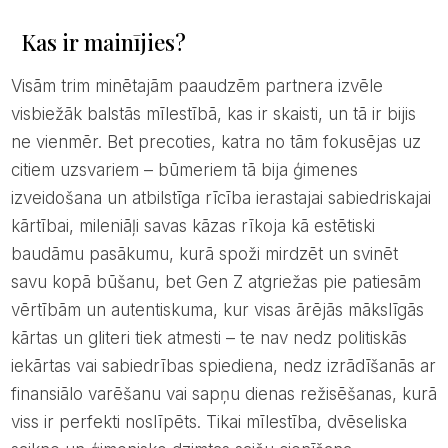
Kas ir mainījies?
Visām trim minētajām paaudzēm partnera izvēle
visbiežāk balstās mīlestībā, kas ir skaisti, un tā ir bijis
ne vienmēr. Bet precoties, katra no tām fokusējas uz
citiem uzsvariem – būmeriem tā bija ģimenes
izveidošana un atbilstīga rīcība ierastajai sabiedriskajai
kārtībai, mileniāļi savas kāzas rīkoja kā estētiski
baudāmu pasākumu, kurā spoži mirdzēt un svinēt
savu kopā būšanu, bet Gen Z atgriežas pie patiesām
vērtībām un autentiskuma, kur visas ārējās mākslīgās
kārtas un gliteri tiek atmesti – te nav nedz politiskās
iekārtas vai sabiedrības spiediena, nedz izrādīšanās ar
finansiālo varēšanu vai sapņu dienas režisēšanas, kurā
viss ir perfekti noslīpēts. Tikai mīlestība, dvēseliska