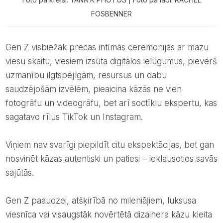
FOSBENNER
Gen Z visbiežāk precas intīmās ceremonijās ar mazu
viesu skaitu, viesiem izsūta digitālos ielūgumus, pievērš
uzmanību ilgtspējīgām, resursus un dabu
saudzējošām izvēlēm, pieaicina kāzās ne vien
fotogrāfu un videogrāfu, bet arī soctīklu ekspertu, kas
sagatavo rīlus TikTok un Instagram.
Viņiem nav svarīgi piepildīt citu ekspektācijas, bet gan
nosvinēt kāzas autentiski un patiesi – ieklausoties savās
sajūtās.
Gen Z paaudzei, atšķirībā no mileniāļiem, luksusa
viesnīca vai visaugstāk novērtētā dizainera kāzu kleita