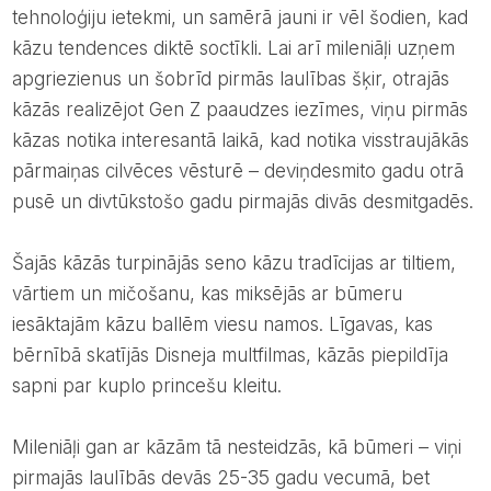
tehnoloģiju ietekmi, un samērā jauni ir vēl šodien, kad
kāzu tendences diktē soctīkli. Lai arī mileniāļi uzņem
apgriezienus un šobrīd pirmās laulības šķir, otrajās
kāzās realizējot Gen Z paaudzes iezīmes, viņu pirmās
kāzas notika interesantā laikā, kad notika visstraujākās
pārmaiņas cilvēces vēsturē – deviņdesmito gadu otrā
pusē un divtūkstošo gadu pirmajās divās desmitgadēs.
Šajās kāzās turpinājās seno kāzu tradīcijas ar tiltiem,
vārtiem un mičošanu, kas miksējās ar būmeru
iesāktajām kāzu ballēm viesu namos. Līgavas, kas
bērnībā skatījās Disneja multfilmas, kāzās piepildīja
sapni par kuplo princešu kleitu.
Mileniāļi gan ar kāzām tā nesteidzās, kā būmeri – viņi
pirmajās laulībās devās 25-35 gadu vecumā, bet