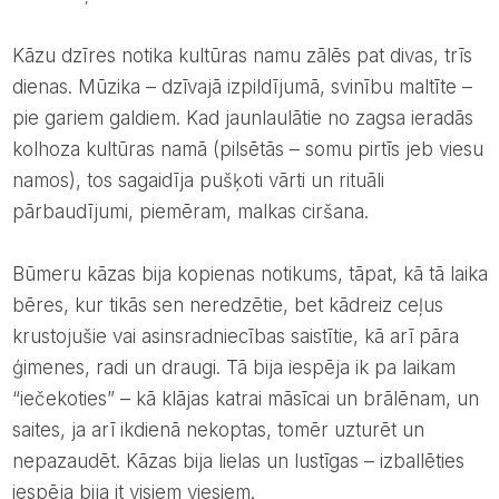
Kāzu dzīres notika kultūras namu zālēs pat divas, trīs
dienas. Mūzika – dzīvajā izpildījumā, svinību maltīte –
pie gariem galdiem. Kad jaunlaulātie no zagsa ieradās
kolhoza kultūras namā (pilsētās – somu pirtīs jeb viesu
namos), tos sagaidīja pušķoti vārti un rituāli
pārbaudījumi, piemēram, malkas ciršana.
Būmeru kāzas bija kopienas notikums, tāpat, kā tā laika
bēres, kur tikās sen neredzētie, bet kādreiz ceļus
krustojušie vai asinsradniecības saistītie, kā arī pāra
ģimenes, radi un draugi. Tā bija iespēja ik pa laikam
“iečekoties” – kā klājas katrai māsīcai un brālēnam, un
saites, ja arī ikdienā nekoptas, tomēr uzturēt un
nepazaudēt. Kāzas bija lielas un lustīgas – izballēties
iespēja bija it visiem viesiem.