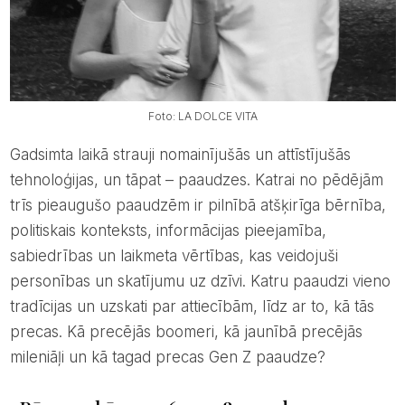
Foto: LA DOLCE VITA
Gadsimta laikā strauji nomainījušās un attīstījušās
tehnoloģijas, un tāpat – paaudzes. Katrai no pēdējām
trīs pieaugušo paaudzēm ir pilnībā atšķirīga bērnība,
politiskais konteksts, informācijas pieejamība,
sabiedrības un laikmeta vērtības, kas veidojuši
personības un skatījumu uz dzīvi. Katru paaudzi vieno
tradīcijas un uzskati par attiecībām, līdz ar to, kā tās
precas. Kā precējās boomeri, kā jaunībā precējās
mileniāļi un kā tagad precas Gen Z paaudze?