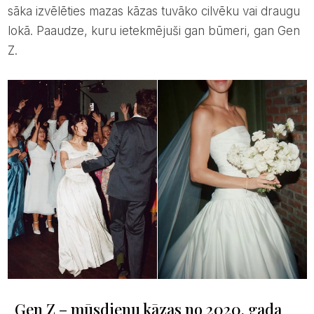
sāka izvēlēties mazas kāzas tuvāko cilvēku vai draugu
lokā. Paaudze, kuru ietekmējuši gan būmeri, gan Gen
Z.
Gen Z – mūsdienu kāzas no 2020. gada