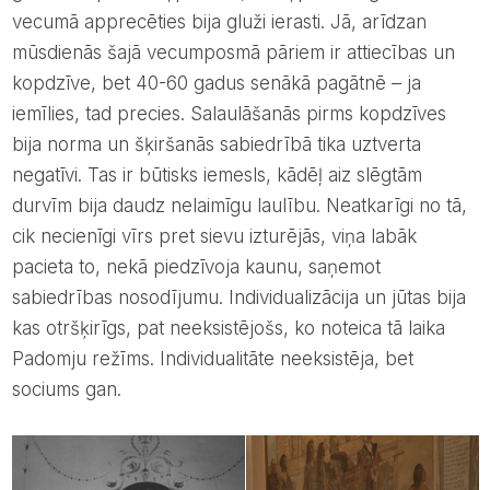
vecumā apprecēties bija gluži ierasti. Jā, arīdzan
mūsdienās šajā vecumposmā pāriem ir attiecības un
kopdzīve, bet 40-60 gadus senākā pagātnē – ja
iemīlies, tad precies. Salaulāšanās pirms kopdzīves
bija norma un šķiršanās sabiedrībā tika uztverta
negatīvi. Tas ir būtisks iemesls, kādēļ aiz slēgtām
durvīm bija daudz nelaimīgu laulību. Neatkarīgi no tā,
cik necienīgi vīrs pret sievu izturējās, viņa labāk
pacieta to, nekā piedzīvoja kaunu, saņemot
sabiedrības nosodījumu. Individualizācija un jūtas bija
kas otršķirīgs, pat neeksistējošs, ko noteica tā laika
Padomju režīms. Individualitāte neeksistēja, bet
sociums gan.