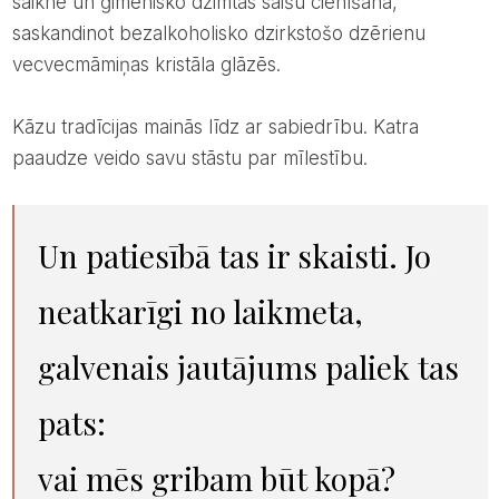
saikne un ģimenisko dzimtas saišu cienīšana,
saskandinot bezalkoholisko dzirkstošo dzērienu
vecvecmāmiņas kristāla glāzēs.
Kāzu tradīcijas mainās līdz ar sabiedrību. Katra
paaudze veido savu stāstu par mīlestību.
Un patiesībā tas ir skaisti. Jo
neatkarīgi no laikmeta,
galvenais jautājums paliek tas
pats:
vai mēs gribam būt kopā?