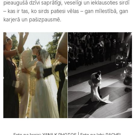
pieaugušā dzīvi saprātīgi, veselīgi un ieklausoties sirdī
– kas ir tas, ko sirds patiesi vēlas – gan mīlestībā, gan
karjerā un pašizpausmē.
Foto pa kreisi: YANA K PHOTOS | Foto pa labi: RACHEL