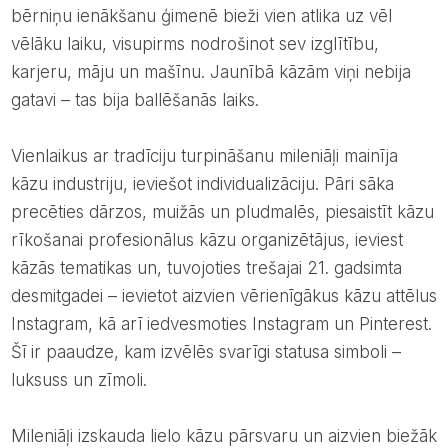
bērniņu ienākšanu ģimenē bieži vien atlika uz vēl
vēlāku laiku, visupirms nodrošinot sev izglītību,
karjeru, māju un mašīnu. Jaunībā kāzām viņi nebija
gatavi – tas bija ballēšanās laiks.
Vienlaikus ar tradīciju turpināšanu mileniāļi mainīja
kāzu industriju, ieviešot individualizāciju. Pāri sāka
precēties dārzos, muižās un pludmalēs, piesaistīt kāzu
rīkošanai profesionālus kāzu organizētājus, ieviest
kāzās tematikas un, tuvojoties trešajai 21. gadsimta
desmitgadei – ievietot aizvien vērienīgākus kāzu attēlus
Instagram, kā arī iedvesmoties Instagram un Pinterest.
Šī ir paaudze, kam izvēlēs svarīgi statusa simboli –
luksuss un zīmoli.
Mileniāļi izskauda lielo kāzu pārsvaru un aizvien biežāk