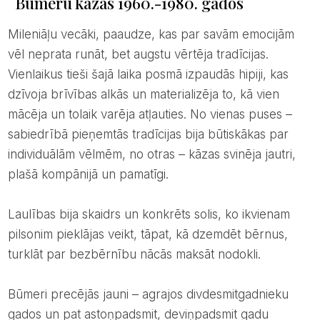
Būmeru kāzas 1960.-1980. gados
Mileniāļu vecāki, paaudze, kas par savām emocijām
vēl neprata runāt, bet augstu vērtēja tradīcijas.
Vienlaikus tieši šajā laika posmā izpaudās hipiji, kas
dzīvoja brīvības alkās un materializēja to, kā vien
mācēja un tolaik varēja atļauties. No vienas puses –
sabiedrībā pieņemtās tradīcijas bija būtiskākas par
individuālām vēlmēm, no otras – kāzas svinēja jautri,
plašā kompānijā un pamatīgi.
Laulības bija skaidrs un konkrēts solis, ko ikvienam
pilsonim pieklājas veikt, tāpat, kā dzemdēt bērnus,
turklāt par bezbērnību nācās maksāt nodokli.
Būmeri precējās jauni – agrajos divdesmitgadnieku
gados un pat astoņpadsmit, deviņpadsmit gadu