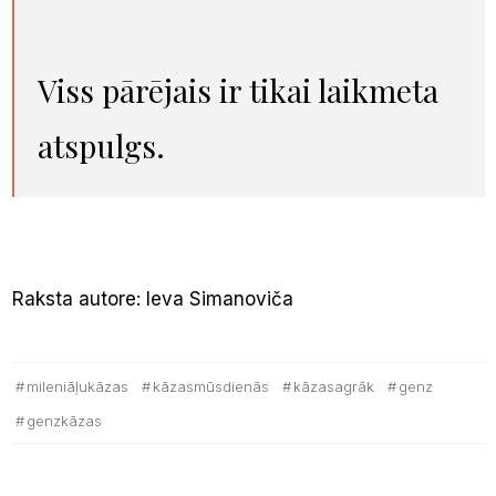
Viss pārējais ir tikai laikmeta
atspulgs.
Raksta autore: Ieva Simanoviča
mileniāļukāzas
kāzasmūsdienās
kāzasagrāk
genz
genzkāzas