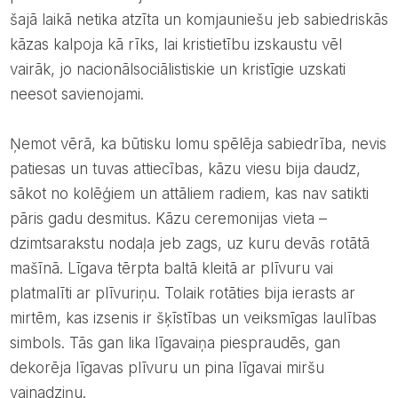
šajā laikā netika atzīta un komjauniešu jeb sabiedriskās
kāzas kalpoja kā rīks, lai kristietību izskaustu vēl
vairāk, jo nacionālsociālistiskie un kristīgie uzskati
neesot savienojami.
Ņemot vērā, ka būtisku lomu spēlēja sabiedrība, nevis
patiesas un tuvas attiecības, kāzu viesu bija daudz,
sākot no kolēģiem un attāliem radiem, kas nav satikti
pāris gadu desmitus. Kāzu ceremonijas vieta –
dzimtsarakstu nodaļa jeb zags, uz kuru devās rotātā
mašīnā. Līgava tērpta baltā kleitā ar plīvuru vai
platmalīti ar plīvuriņu. Tolaik rotāties bija ierasts ar
mirtēm, kas izsenis ir šķīstības un veiksmīgas laulības
simbols. Tās gan lika līgavaiņa piespraudēs, gan
dekorēja līgavas plīvuru un pina līgavai miršu
vainadziņu.