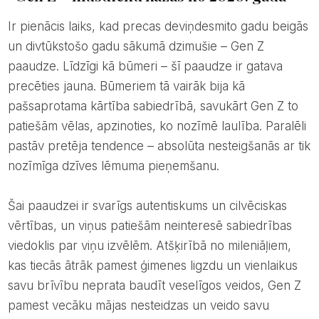
Ir pienācis laiks, kad precas deviņdesmito gadu beigās
un divtūkstošo gadu sākumā dzimušie – Gen Z
paaudze. Līdzīgi kā būmeri – šī paaudze ir gatava
precēties jauna. Būmeriem tā vairāk bija kā
pašsaprotama kārtība sabiedrībā, savukārt Gen Z to
patiešām vēlas, apzinoties, ko nozīmē laulība. Paralēli
pastāv pretēja tendence – absolūta nesteigšanās ar tik
nozīmīga dzīves lēmuma pieņemšanu.
Šai paaudzei ir svarīgs autentiskums un cilvēciskas
vērtības, un viņus patiešām neinteresē sabiedrības
viedoklis par viņu izvēlēm. Atšķirībā no mileniāļiem,
kas tiecās ātrāk pamest ģimenes ligzdu un vienlaikus
savu brīvību neprata baudīt veselīgos veidos, Gen Z
pamest vecāku mājas nesteidzas un veido savu